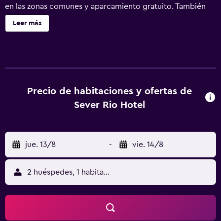
en las zonas comunes y aparcamiento gratuito. También
encontrarás lavandería, un jardín y un área de pícnic.
Leer más
Sever Rio Hotel ofrece 14 alojamientos con artículos de
higiene personal gratuitos. Se ofrece una televisión de
pantalla plana con canales por cable. Se ofrece servicio de
limpieza todos los días y es posible solicitar secador de
pelo. Se pueden practicar las actividades de ocio y
esparcimiento que se indican más abajo en las
Precio de habitaciones y ofertas de
instalaciones o cerca del alojamiento (es posible que se
Sever Rio Hotel
aplique un recargo).
jue. 13/8
-
vie. 14/8
2 huéspedes, 1 habitación