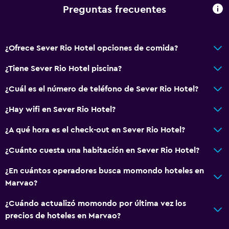
Piso de parquet o madera noble
Preguntas frecuentes
Habitaciones insonorizadas
Teléfono
¿Ofrece Sever Rio Hotel opciones de comida?
Vista a la montaña
Espacio de almacenamiento
¿Tiene Sever Rio Hotel piscina?
¿Cuál es el número de teléfono de Sever Rio Hotel?
Baño
¿Hay wifi en Sever Rio Hotel?
Ducha
Inodoro con cisterna alta
¿A qué hora es el check-out en Sever Rio Hotel?
Tina de baño
¿Cuánto cuesta una habitación en Sever Rio Hotel?
Aseo
¿En cuántos operadores busca momondo hoteles en
Papel higiénico
Marvao?
Baño privado
¿Cuándo actualizó momondo por última vez los
precios de hoteles en Marvao?
Actividades