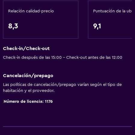
Accesibilidad y adecuación
Relación calidad-precio
Puntuación de la ubi
Accesibilidad
Ascensor
8,3
9,1
Estacionamiento accesible
Tina de baño adaptada
Check-in/Check-out
Para no fumadores
Check-in después de las 15:00 - Check-out antes de las 12:00
Lavabo bajo
Inodoro con barras de apoyo
Cancelación/prepago
Plantas superiores accesibles por ascensor
Las políticas de cancelación/prepago varían según el tipo de
Plantas superiores accesibles por escaleras
habitación y el proveedor.
Número de licencia: 1176
General
Vista al río
Habitaciones familiares