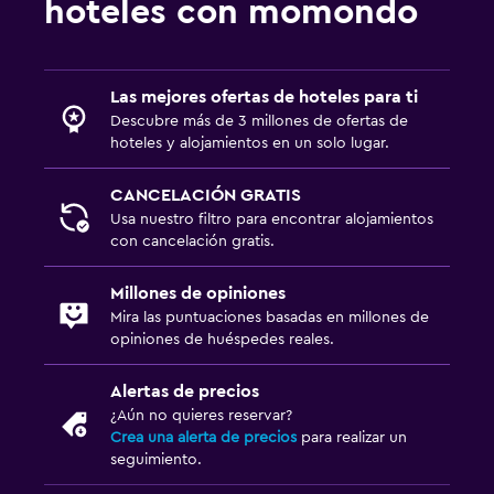
hoteles con momondo
Habitación
Cama plegable
Las mejores ofertas de hoteles para ti
Enchufe cerca de la cama
Descubre más de 3 millones de ofertas de
hoteles y alojamientos en un solo lugar.
Perchero
CANCELACIÓN GRATIS
Salud y seguridad
Usa nuestro filtro para encontrar alojamientos
con cancelación gratis.
Limpieza diaria
Botiquín de primeros auxilios
Millones de opiniones
Caja fuerte
Mira las puntuaciones basadas en millones de
opiniones de huéspedes reales.
Servicios y facilidades
Alertas de precios
Cajero automático/banco
¿Aún no quieres reservar?
Crea una alerta de precios
para realizar un
Servicio de despertador
seguimiento.
Servicio de habitaciones