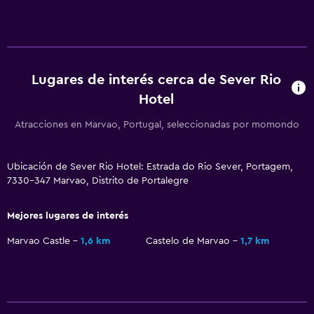
Senderismo
Bicicletas
Pesca
Lugares de interés cerca de Sever Rio
Canotaje
Hotel
Ciclismo
Paseos a caballo
Atracciones en Marvao, Portugal, seleccionadas por momondo
Comedor
Ubicación de Sever Rio Hotel: Estrada do Rio Sever, Portagem,
7330-347 Marvao, Distrito de Portalegre
Almuerzos para llevar
Menús para dietas especiales (bajo petición)
Mejores lugares de interés
Restaurante
Marvao Castle
1,6 km
Castelo de Marvao
1,7 km
Bar/lounge
Desayuno en la habitación