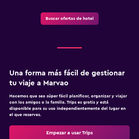
Piscina y spa
Buscar ofertas de hotel
Masajes
Toallas para piscina
Estacionamiento y transporte
Estacionamiento en la calle
Una forma más fácil de gestionar
Estacionamiento gratuito
tu viaje a Marvao
Zona de trabajo
Hacemos que sea súper fácil planificar, organizar y viajar
Fax/fotocopiadora
con los amigos o la familia. Trips es gratis y está
disponible para su uso independientemente del lugar en
Escritorio
el que reserves.
Ideal para familias
Empezar a usar Trips
Cuna/cama nido disponibles