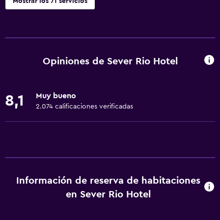
Mostrar los 71 servicios
Servicios básicos
Wifi gratis
Wifi disponible en todas las instalaciones
Opiniones de Sever Rio Hotel
Internet
Extinguidor
Muy bueno
8,1
Artículos de aseo gratis
2.074 calificaciones verificadas
Champú
Alarma de humo
Calefacción
Gel de ducha
Información de reserva de habitaciones
Aire acondicionado
en Sever Rio Hotel
Papeleras