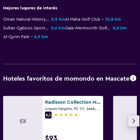
Mejores lugares de interés
Oman Natural History Museum
0,5 km
Al Maha Golf Club
10,8 km
Sultan Qaboos Sports Complex
3,6 km
Gala Wentworth Golf Club
5,8 km
Al-Qurm Park
6,9 km
Hoteles favoritos de momondo en Mascate
Radisson Collection Muscat, Hormuz Grand
Airport Heights, PC 111, Seeb, Mascate
5 estrellas
8,5
$93