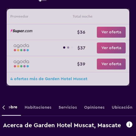
Proveedor
Total noche
$36
Ver oferta
$37
Ver oferta
$39
Ver oferta
4 ofertas más de Garden Hotel Muscat
Sobre
Habitaciones
Servicios
Opiniones
Ubicación
Acerca de Garden Hotel Muscat, Mascate