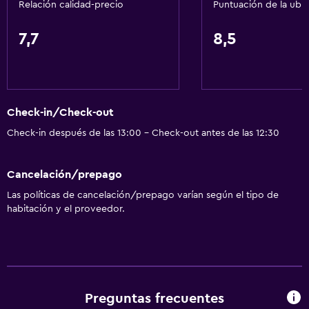
Relación calidad-precio
Puntuación de la ubi
Comedor
Restaurante
7,7
8,5
Minibar
Servicios básicos
Check-in/Check-out
Wifi gratis
Check-in después de las 13:00 - Check-out antes de las 12:30
Aire acondicionado
Cancelación/prepago
Spa
Las políticas de cancelación/prepago varían según el tipo de
Sauna
habitación y el proveedor.
Spa
Estacionamiento y transporte
Traslado aeropuerto
Preguntas frecuentes