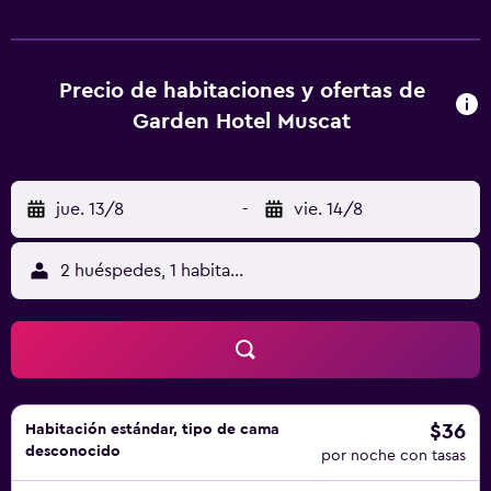
Garden Hotel Muscat. Se ofrece un servicio de traslados al
aeropuerto, servicio de tintorería y servicio de lavandería,
previa petición. Las habitaciones del hotel ofrecen un
entorno elegante donde relajarse, con multitud de
Precio de habitaciones y ofertas de
comodidades como minibar. Además, hay diferentes
Garden Hotel Muscat
habitaciones diseñadas para la comodidad de las familias.
El relajante restaurante de la propiedad sirve platos de
cocina internacional y regional, que los huéspedes podrán
jue. 13/8
-
vie. 14/8
disfrutar en la terraza al aire libre. En las proximidades
también encontrarán una gran cantidad de cafeterías y
restaurantes. Desde Garden Hotel Muscat se puede
2 huéspedes, 1 habitación
acceder cómodamente a Oman Natural History Museum, a
la Gran Mezquita del Sultán Qaboos y a German University
of Technology in Oman. Para los huéspedes que quieran
salir a descubrir la zona, el hotel ofrece comidas para
llevar.
$36
Habitación estándar, tipo de cama
desconocido
por noche con tasas