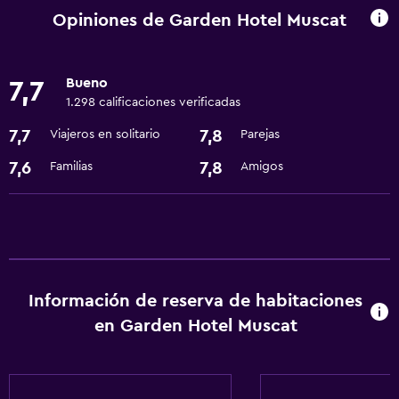
Centro de negocios
Opiniones de Garden Hotel Muscat
Check-out exprés
Cambio de divisas
Bueno
7,7
Instalaciones para reuniones
1.298 calificaciones verificadas
Recepción 24 horas
7,7
7,8
Viajeros en solitario
Parejas
7,6
7,8
Familias
Amigos
Accesibilidad y adecuación
Habitaciones para no fumadores disponibles
Accesibilidad
Ascensor
Información de reserva de habitaciones
Lavandería
en Garden Hotel Muscat
Lavandería
Servicios de lavandería/tintorería