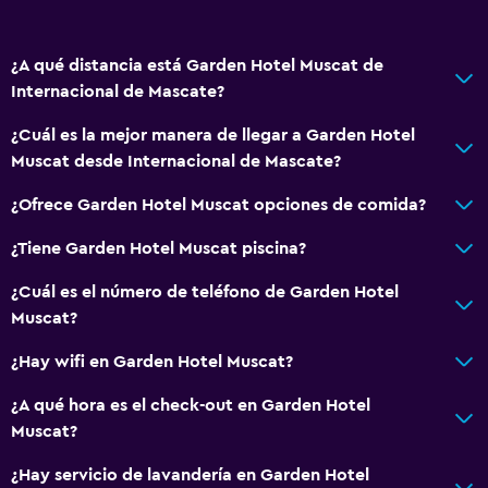
Baño
Secador de pelo
¿A qué distancia está Garden Hotel Muscat de
Internacional de Mascate?
Actividades
¿Cuál es la mejor manera de llegar a Garden Hotel
Tienda de regalos
Muscat desde Internacional de Mascate?
¿Ofrece Garden Hotel Muscat opciones de comida?
General
Espacio de almacenamiento
¿Tiene Garden Hotel Muscat piscina?
¿Cuál es el número de teléfono de Garden Hotel
Salud y seguridad
Muscat?
Caja fuerte
¿Hay wifi en Garden Hotel Muscat?
Ideal para familias
¿A qué hora es el check-out en Garden Hotel
Muscat?
Cuidado de niños o guardería
¿Hay servicio de lavandería en Garden Hotel