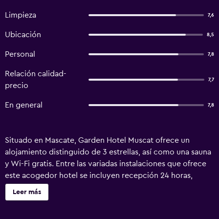
Limpieza
7,6
Ubicación
8,5
Personal
7,8
Relación calidad-
7,7
precio
En general
7,8
Situado en Mascate, Garden Hotel Muscat ofrece un
alojamiento distinguido de 3 estrellas, así como una sauna
y Wi-Fi gratis. Entre las variadas instalaciones que ofrece
este acogedor hotel se incluyen recepción 24 horas,
registros de entrada y salida exprés y salas de reuniones.
Leer más
Conserje, servicio de niñera y servicio de cambio de
divisas son solo algunos de los servicios que se ofrecen en