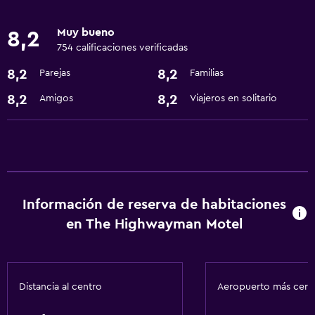
Piscina y spa
Muy bueno
8,2
Bañera de hidromasaje
754 calificaciones verificadas
8,2
8,2
Parejas
Familias
Lavandería
Lavandería
8,2
8,2
Amigos
Viajeros en solitario
General
Espacio de almacenamiento
Ideal para familias
Información de reserva de habitaciones
Parque infantil
en The Highwayman Motel
Servicios básicos
Wifi gratis
Distancia al centro
Aeropuerto más cer