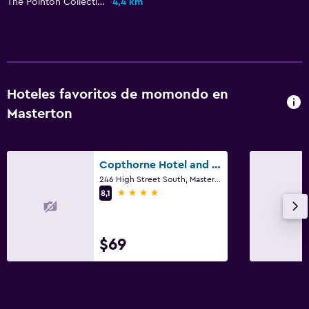
The Pointon Collection
4,4 km
Hoteles favoritos de momondo en
Masterton
Copthorne Hotel and Resort Solway Park Wairarapa
246 High Street South, Masterton
4 estrellas
8,1
$69