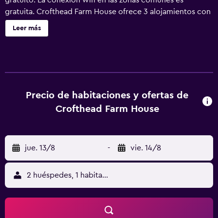
gratuito. La conexión wifi en las zonas comunes es
gratuita. Crofthead Farm House ofrece 3 alojamientos con
botella de agua gratuita y cafetera y tetera. Las camas
Leer más
están vestidas con ropa de cama de alta calidad. Se ofrece
una televisión de pantalla plana de 32 pulgadas con
canales digitales. Los baños están equipados con
albornoces, artículos de higiene personal gratuitos y
secador de pelo. Los huéspedes pueden navegar por la
web gracias a nuestro acceso a Internet wifi gratis. Se
Precio de habitaciones y ofertas de
ofrece servicio de limpieza todos los días.
Crofthead Farm House
jue. 13/8
-
vie. 14/8
2 huéspedes, 1 habitación