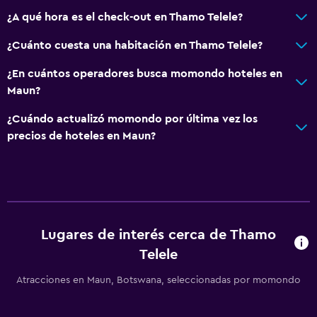
¿A qué hora es el check-out en Thamo Telele?
Accesibilidad y adecuación
¿Cuánto cuesta una habitación en Thamo Telele?
Áreas designadas para fumadores
¿En cuántos operadores busca momondo hoteles en
Maun?
Lavandería
Lavandería
¿Cuándo actualizó momondo por última vez los
precios de hoteles en Maun?
Zona de trabajo
Escritorio
Comedor
Lugares de interés cerca de Thamo
Tetera/cafetera
Telele
Atracciones en Maun, Botswana, seleccionadas por momondo
Actividades
Bicicletas