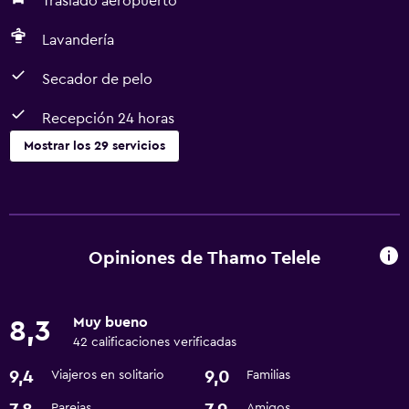
Traslado aeropuerto
Lavandería
Secador de pelo
Recepción 24 horas
Mostrar los 29 servicios
Baño
Tina de baño
Secador de pelo
Opiniones de Thamo Telele
Aseo
Papel higiénico
Muy bueno
8,3
Ducha
42 calificaciones verificadas
Baño privado
9,4
9,0
Viajeros en solitario
Familias
Parejas
Amigos