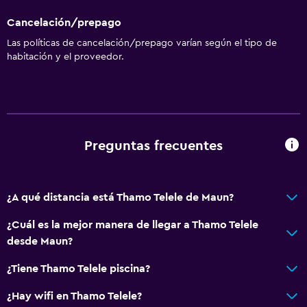
Cancelación/prepago
General
Las políticas de cancelación/prepago varían según el tipo de
Zona de estar
habitación y el proveedor.
Vista al jardín
Salud y seguridad
Limpieza diaria
Preguntas frecuentes
Caja fuerte
Servicios y facilidades
¿A qué distancia está Thamo Telele de Maun?
Servicio de despertador
¿Cuál es la mejor manera de llegar a Thamo Telele
Recepción 24 horas
desde Maun?
¿Tiene Thamo Telele piscina?
Estacionamiento y transporte
¿Hay wifi en Thamo Telele?
Traslado aeropuerto