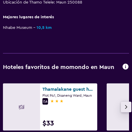
Ubicación de Thamo Telele: Maun 250088
Piscina
Mejores lugares de interés
Piscina al aire libre
Nhabe Museum
10,5 km
Hoteles favoritos de momondo en Maun
Thamalakane guest house
Plot:941, Disaneng Ward, Maun
3 estrellas
7,4
$33