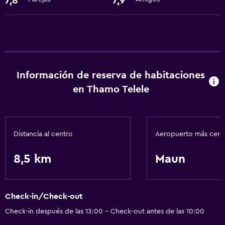
7,8
7,9
Servicios básicos
Wifi gratis
Ropa de cama
Toallas
Aire acondicionado
Información de reserva de habitaciones
Artículos de aseo gratis
en Thamo Telele
Aire libre
Terraza
Distancia al centro
Aeropuerto más cer
Terraza/patio
8,5 km
Maun
Jardín
Habitación
Check-in/Check-out
Perchero
Check-in después de las 13:00 - Check-out antes de las 10:00
Armario o clóset