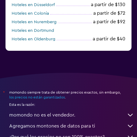
a partir de $130
Hoteles en Düsseldorf
a partir de $72
Hoteles en Colonia
a partir de $92
Hoteles en Nuremberg
Hoteles en Dortmund
a partir de $40
Hoteles en Oldenburg
a partir de $68
Hoteles en Garmisch-Partenkirchen
momondo siempre trata de obtener precios exactos, sin embargo,
*
los precios no están garantizados
.
Esta es la razón:
momondo no es el vendedor.
Agregamos montones de datos para ti
¿Por qué los precios no son 100% exactos?