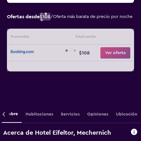
Ofertas desde
$108
/
Oferta más barata de precio por noche
Proveedor
Total noche
$108
Ver oferta
Sobre
Habitaciones
Servicios
Opiniones
Ubicación
Acerca de Hotel Eifeltor, Mechernich