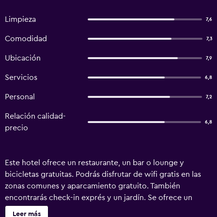
Limpieza
7,6
Comodidad
7,3
Ubicación
7,9
Servicios
6,8
Personal
7,2
Relación calidad-
6,8
precio
Este hotel ofrece un restaurante, un bar o lounge y
bicicletas gratuitas. Podrás disfrutar de wifi gratis en las
zonas comunes y aparcamiento gratuito. También
encontrarás check-in exprés y un jardín. Se ofrece un
servicio de limpieza a petición. Hotel Eifeltor ofrece 27
Leer más