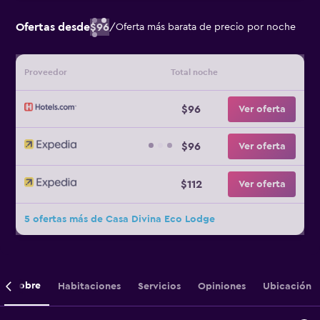
Ofertas desde
$96
/
Oferta más barata de precio por noche
Proveedor
Total noche
$96
Ver oferta
$96
Ver oferta
$112
Ver oferta
5 ofertas más de Casa Divina Eco Lodge
Sobre
Habitaciones
Servicios
Opiniones
Ubicación