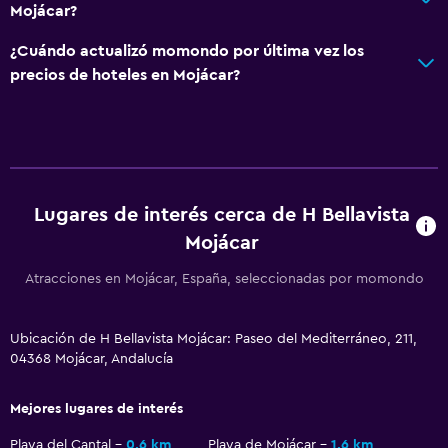
Mojácar?
Accesibilidad y adecuación
¿Cuándo actualizó momondo por última vez los
Para no fumadores
precios de hoteles en Mojácar?
Plantas superiores accesibles por escaleras
Habitación
Almohada de plumas
Lugares de interés cerca de H Bellavista
Armario o clóset
Mojácar
Estacionamiento y transporte
Atracciones en Mojácar, España, seleccionadas por momondo
Traslado al aeropuerto (con cargos)
Ubicación de H Bellavista Mojácar: Paseo del Mediterráneo, 211,
Sistema de entretenimiento
04368 Mojácar, Andalucía
TV de pantalla plana
Mejores lugares de interés
Aire libre
Playa del Cantal
0,6 km
Playa de Mojácar
1,6 km