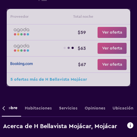
Proveedor
Total noche
$59
Ver oferta
$63
Ver oferta
$67
Ver oferta
5 ofertas más de H Bellavista Mojácar
Sobre
Habitaciones
Servicios
Opiniones
Ubicación
Acerca de H Bellavista Mojácar, Mojácar