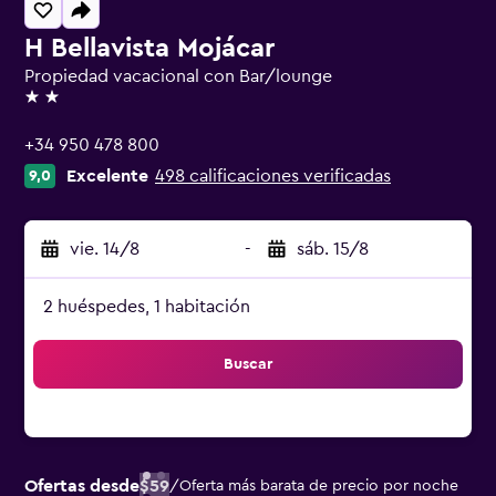
H Bellavista Mojácar
Propiedad vacacional con Bar/lounge
2 estrellas
+34 950 478 800
Excelente
498 calificaciones verificadas
9,0
vie. 14/8
-
sáb. 15/8
2 huéspedes, 1 habitación
Buscar
Ofertas desde
$59
/
Oferta más barata de precio por noche