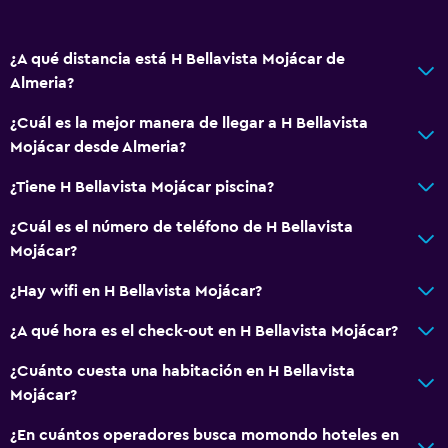
Bar/lounge
Tetera/cafetera
¿A qué distancia está H Bellavista Mojácar de
Almeria?
Nevera
¿Cuál es la mejor manera de llegar a H Bellavista
General
Mojácar desde Almeria?
Habitaciones familiares
¿Tiene H Bellavista Mojácar piscina?
Vista al mar
¿Cuál es el número de teléfono de H Bellavista
Vista a la montaña
Mojácar?
Vista al patio interior
¿Hay wifi en H Bellavista Mojácar?
Servicios y facilidades
¿A qué hora es el check-out en H Bellavista Mojácar?
Botella de agua
¿Cuánto cuesta una habitación en H Bellavista
Mostrador de información turística
Mojácar?
Check-in/check-out privado
¿En cuántos operadores busca momondo hoteles en