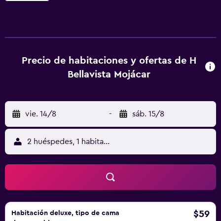
habitaciones familiares. En el hostal o pensión, todas las
habitaciones tienen escritorio. Las habitaciones del
alojamiento tienen baño privado con ducha y artículos de
aseo gratuitos, además de TV de pantalla plana y aire
acondicionado. Algunas de las habitaciones también están
Precio de habitaciones y ofertas de H
equipadas con terraza. En H Bellavista Mojácar, cada
Bellavista Mojácar
habitación incluye ropa de cama y toallas. Club de golf
Desert Springs está a 23 km del alojamiento. El aeropuerto
(Aeropuerto de Almería) está a 79 km, y el alojamiento
vie. 14/8
-
sáb. 15/8
ofrece servicio de traslado de pago para ir o volver del
aeropuerto.
2 huéspedes, 1 habitación
$59
Habitación deluxe, tipo de cama