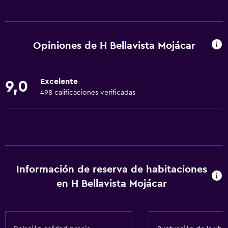
Servicios básicos
Wifi gratis
Wifi disponible en todas las instalaciones
Opiniones de H Bellavista Mojácar
Internet
Ropa de cama
Excelente
9,0
Toallas
498 calificaciones verificadas
Extinguidor
Aire acondicionado
Artículos de aseo gratis
Alarma de humo
Información de reserva de habitaciones
Calefacción
en H Bellavista Mojácar
Papeleras
Baño