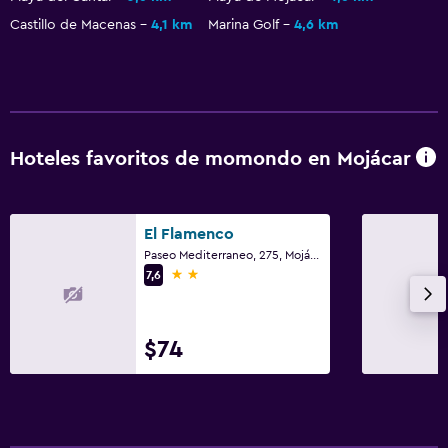
Castillo de Macenas
4,1 km
Marina Golf
4,6 km
Terraza/patio
Lavandería
Tendedero
Hoteles favoritos de momondo en Mojácar
Zona de trabajo
Escritorio
El Flamenco
Paseo Mediterraneo, 275, Mojácar, Andalucía
2 estrellas
7,6
$74