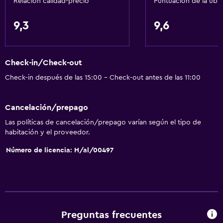
Relación calidad-precio
Puntuación de la ubi
Secador de pelo
Aseo
9,3
9,6
Papel higiénico
Ducha
Check-in/Check-out
Baño privado
Check-in después de las 15:00 - Check-out antes de las 11:00
Salud y seguridad
Cancelación/prepago
Cámaras CCTV en el exterior
Las políticas de cancelación/prepago varían según el tipo de
Limpieza diaria
habitación y el proveedor.
Seguridad las 24 horas
Número de licencia: H/al/00497
Botiquín de primeros auxilios
Cámaras CCTV en zonas comunes
Comedor
Preguntas frecuentes
Tetera eléctrica