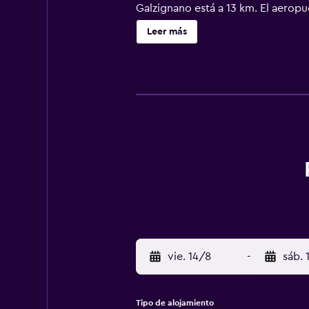
Galzignano está a 13 km. El aerop
Leer más
vie. 14/8
-
sáb. 
Tipo de alojamiento