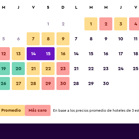
car
M
J
V
S
D
L
M
M
J
V
1
2
1
2
3
4
s barata de precio por noche
5
6
7
8
9
7
8
9
10
11
r
Total noche
12
13
14
15
16
14
15
16
17
18
19
20
21
22
23
21
22
23
24
25
$66
Ver oferta
26
27
28
29
30
28
29
30
Promedio
Más caro
En base a los precios promedio de hoteles de 3 est