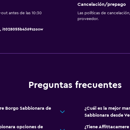
Espacio de almacenamie
Cancelación/prepago
out antes de las 10:30
Las políticas de cancelación
proveedor.
2, it028055b4369szosw
Habitación
Enchufe cerca de la cam
Despertador
Sofá cama
Perchero
Preguntas frecuentes
 alojamiento
Armario o clóset
ere Borgo Sabbionara de
¿Cuál es la mejor ma
Sistema de entretenimi
Sabbionara desde Ve
TV de pantalla plana
bionara opciones de
¿Tiene Affittacamere
TV por cable o vía satéli