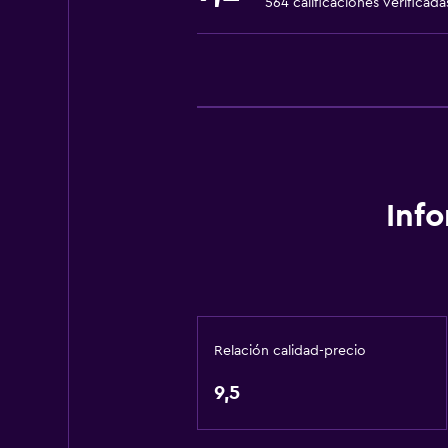
564 calificaciones verificada
Fregadero bajo
Almohada sin plumas
Inodoro con barras de apoyo
Plantas superiores accesibles por 
Áreas designadas para fumadores
Baño
Inf
Inodoro adaptado
Ducha
Inodoro con cisterna alta
Gorro de baño
Relación calidad-precio
Bidé
Secador de pelo
9,5
Aseo