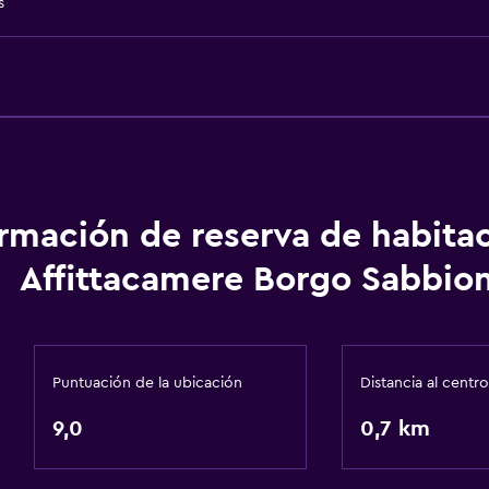
s
Adaptador
Gel de ducha
Aire acondicionado
escaleras
Papeleras
General
ormación de reserva de habita
Habitaciones familiares
Affittacamere Borgo Sabbio
Vista al jardín
Sofá
Solárium
Puntuación de la ubicación
Distancia al centro
Casilleros
9,0
Piso de mosaico/mármo
0,7 km
Independiente