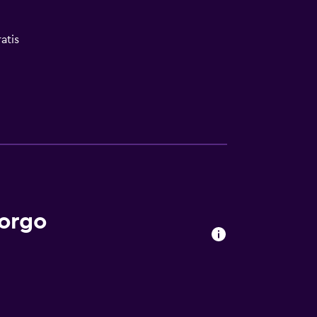
atis
las instalaciones
Borgo