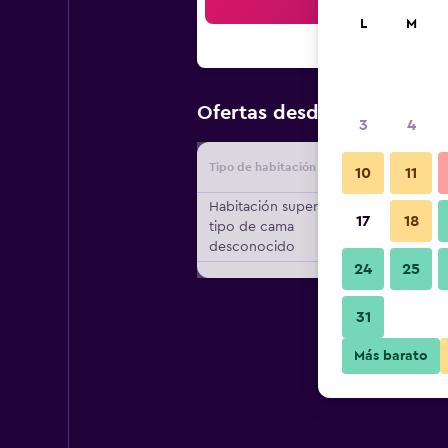
Bus
L
M
$66
Ofertas desde
/
Oferta má
3
4
Tipo de habitación
Proveedo
10
11
Habitación superior,
17
18
tipo de cama
desconocido
24
25
31
Más barato