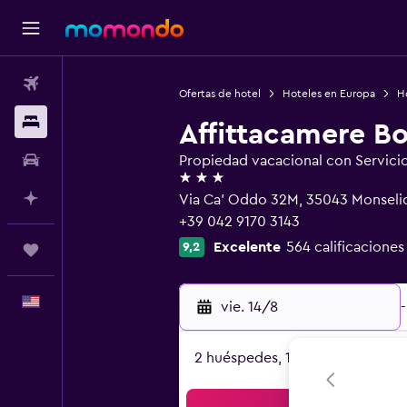
Vuelos
Ofertas de hotel
Hoteles en Europa
Ho
Alojamientos
Affittacamere B
Autos
Propiedad vacacional con Servici
3 estrellas
Planifica con IA
Via Ca' Oddo 32M, 35043 Monseli
+39 042 9170 3143
Excelente
564 calificaciones
9,2
Trips
Español
vie. 14/8
-
2 huéspedes, 1 habitación