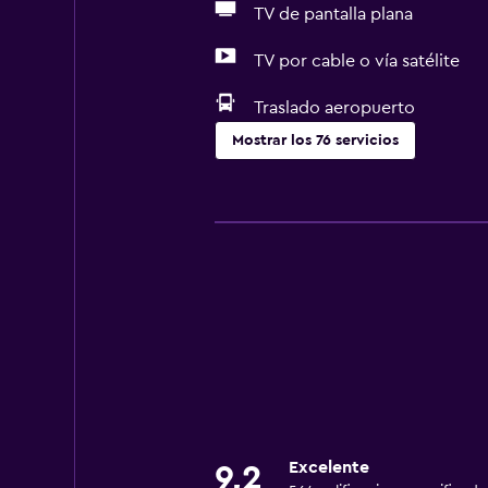
TV de pantalla plana
TV por cable o vía satélite
Traslado aeropuerto
Mostrar los 76 servicios
Accesibilidad y adecuación
Unidad ubicada en la planta baja
Unidad accesible para personas en 
Accesibilidad
Ducha adaptada para silla de rued
Silla para ducha
Estacionamiento accesible
Para no fumadores
Excelente
Lavabo bajo
9,2