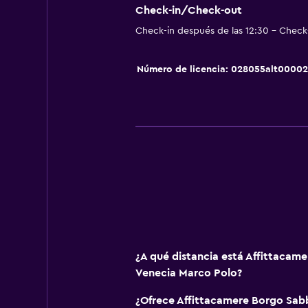
Papel higiénico
Check-in/Check-out
Baño privado
Check-in después de las 12:30 - Check-
Ducha italiana
Número de licencia: 028055alt0000
Comedor
Minibar
Almuerzos para llevar
Desayuno en la habitación
Nevera
La comida se puede entregar en el
Mesa de comedor
¿A qué distancia está Affittacam
Estacionamiento y transporte
Venecia Marco Polo?
Traslado aeropuerto
¿Ofrece Affittacamere Borgo Sab
Estacionamiento gratuito