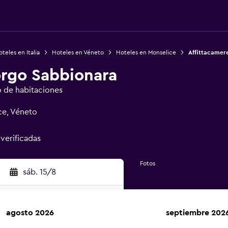
teles en Italia
Hoteles en Véneto
Hoteles en Monselice
Affittacamer
orgo Sabbionara
o de habitaciones
ce, Véneto
 verificadas
Fotos
sáb. 15/8
agosto 2026
septiembre 202