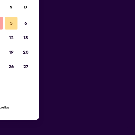
S
D
5
6
12
13
19
20
26
27
rellas