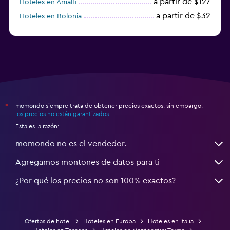
a partir de $127
Hoteles en Amalfi
a partir de $32
Hoteles en Bolonia
a partir de $83
Hoteles en Turín
momondo siempre trata de obtener precios exactos, sin embargo,
*
los precios no están garantizados
.
Esta es la razón:
momondo no es el vendedor.
Agregamos montones de datos para ti
¿Por qué los precios no son 100% exactos?
Ofertas de hotel
Hoteles en Europa
Hoteles en Italia