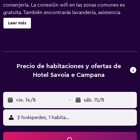
conserjería. La conexión wifi en las zonas comunes es
gratuita. También encontrarás lavandería, asistencia
turística y para la compra de entradas y televisión en una
Leer más
zona común. Se incluye un único servicio de limpieza
durante la estancia. Hotel Savoia E Campana ofrece 30
alojamientos con albornoces y secador de pelo. Se ofrece
televisión por satélite. Los baños están equipados con
ducha, bidé y artículos de higiene personal gratuitos. Este
hotel en Montecatini Terme ofrece acceso a Internet wifi
Precio de habitaciones y ofertas de
gratis. Los servicios para las personas de negocios
Hotel Savoia e Campana
incluyen escritorio y teléfono. Se ofrece servicio de
limpieza todos los días. Se pueden practicar las
actividades de ocio y esparcimiento que se indican más
vie. 14/8
-
sáb. 15/8
abajo en las instalaciones o cerca del alojamiento (es
posible que se aplique un recargo).
2 huéspedes, 1 habitación