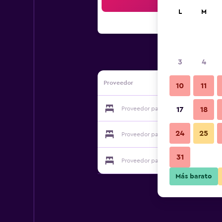
Bus
L
M
3
4
Proveedor
10
11
Proveedor para B&B La Finestra Sul 
17
18
24
25
Proveedor para B&B La Finestra Sul 
31
Proveedor para B&B La Finestra Sul 
Más barato