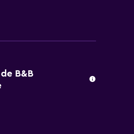
s de B&B
e