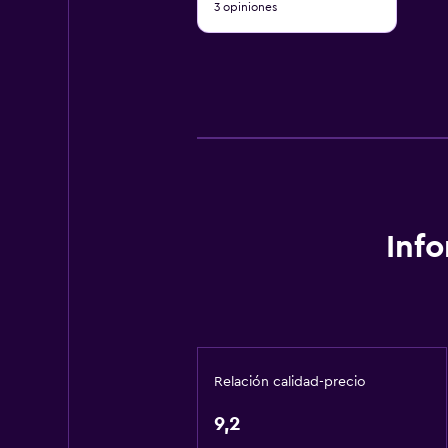
3 opiniones
10
Inf
Relación calidad-precio
9,2