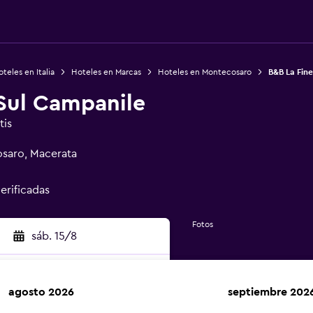
teles en Italia
Hoteles en Marcas
Hoteles en Montecosaro
B&B La Fin
 Sul Campanile
tis
saro, Macerata
verificadas
Fotos
sáb. 15/8
agosto 2026
septiembre 202