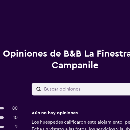
Opiniones de B&B La Finestra
Campanile
80
Aún no hay opiniones
10
Los huéspedes calificaron este alojamiento, p
2
Echa un vistazo a las fotos, los servicios y la u