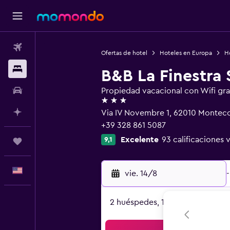
Vuelos
Ofertas de hotel
Hoteles en Europa
Ho
Alojamientos
B&B La Finestra
Autos
Propiedad vacacional con Wifi gra
3 estrellas
Planifica con IA
Via IV Novembre 1, 62010 Monteco
+39 328 861 5087
Excelente
93 calificaciones 
9,1
Trips
Español
vie. 14/8
-
2 huéspedes, 1 habitación