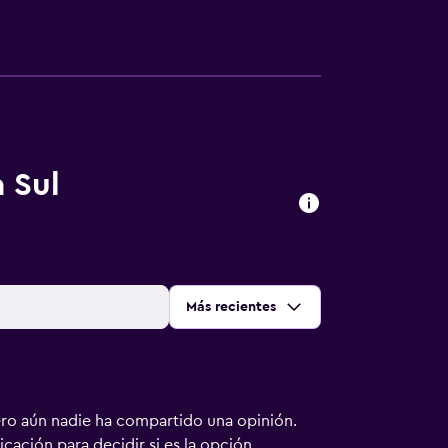
 Sul
Ordenar por
:
Más recientes
ero aún nadie ha compartido una opinión.
bicación para decidir si es la opción