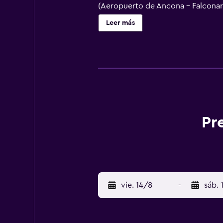
(Aeropuerto de Ancona – Falconara
Leer más
Pr
vie. 14/8
-
sáb. 