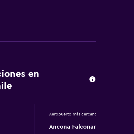
ciones en
ile
Aeropuerto más cercano
Ancona Falconara