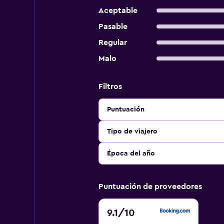
Aceptable
Pasable
Regular
Malo
Filtros
Puntuación
Tipo de viajero
Época del año
Puntuación de proveedores
9.1
9.1
/10
de