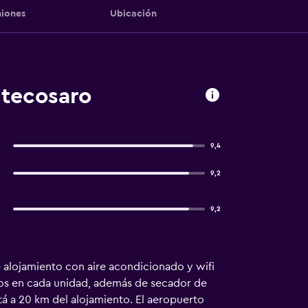
iones
Ubicación
ntecosaro
9,4
9,2
9,2
 alojamiento con aire acondicionado y wifi
itos en cada unidad, además de secador de
stá a 20 km del alojamiento. El aeropuerto