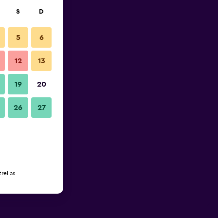
S
D
5
6
12
13
19
20
26
27
rellas