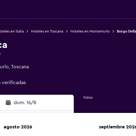
teles en Italia
Hoteles en Toscana
Hoteles en Montemurlo
Borgo Dell
ca
e
urlo, Toscana
s verificadas
Fotos
dom. 16/8
agosto 2026
septiembre 202