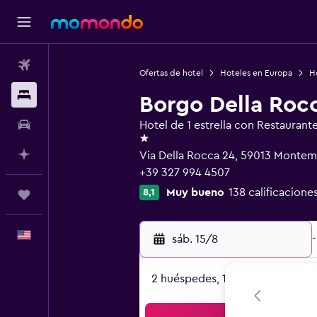
Vuelos
Ofertas de hotel
Hoteles en Europa
Ho
Alojamientos
Borgo Della Roc
Autos
Hotel de 1 estrella con Restaurant
1 estrella
Planifica con IA
Via Della Rocca 24, 59013 Montem
+39 327 994 4507
Muy bueno
138 calificacione
8,1
Trips
Español
sáb. 15/8
-
2 huéspedes, 1 habitación