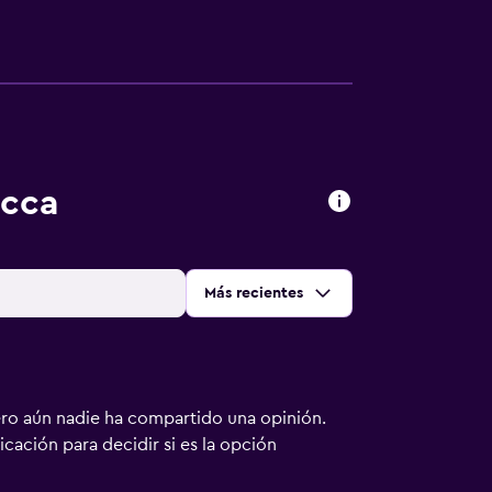
occa
Ordenar por
:
Más recientes
ero aún nadie ha compartido una opinión.
bicación para decidir si es la opción