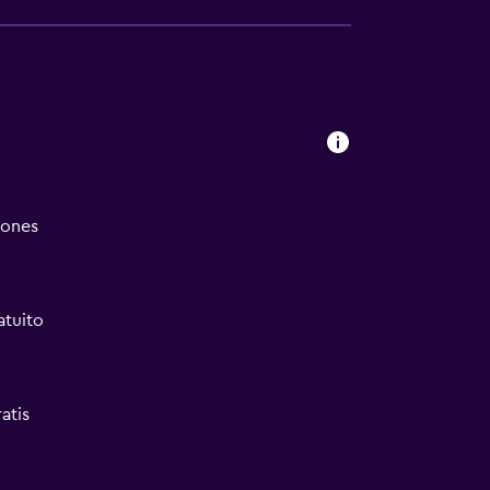
iones
atuito
atis