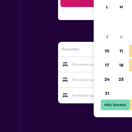
Bus
L
M
3
4
Proveedor
10
11
Proveedor para Borgo Della Rocca
17
18
24
25
Proveedor para Borgo Della Rocca
31
Proveedor para Borgo Della Rocca
Más barato