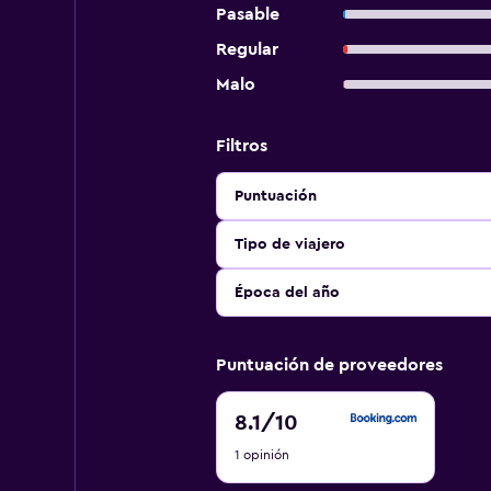
Pasable
Regular
Malo
Filtros
Puntuación
Tipo de viajero
Época del año
Puntuación de proveedores
8.1
8.1
/10
de
1 opinión
10