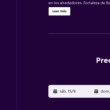
en los alrededores. Fortaleza de B
Florencia) está a 26 km, y el aloja
Leer más
Pre
sáb. 15/8
-
dom.