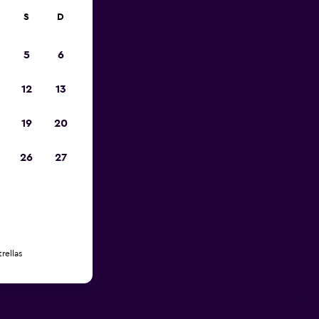
S
D
5
6
12
13
19
20
26
27
rellas