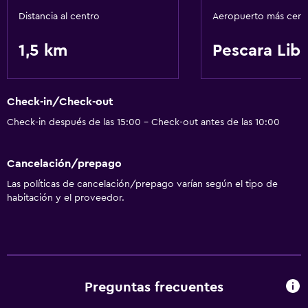
Distancia al centro
Aeropuerto más cer
Comedor
Restaurante
1,5 km
Pescara Libe
Minibar
Baño
Check-in/Check-out
Secador de pelo
Check-in después de las 15:00 - Check-out antes de las 10:00
Actividades
Cancelación/prepago
Bicicletas
Las políticas de cancelación/prepago varían según el tipo de
habitación y el proveedor.
General
Espacio de almacenamiento
Salud y seguridad
Preguntas frecuentes
Caja fuerte