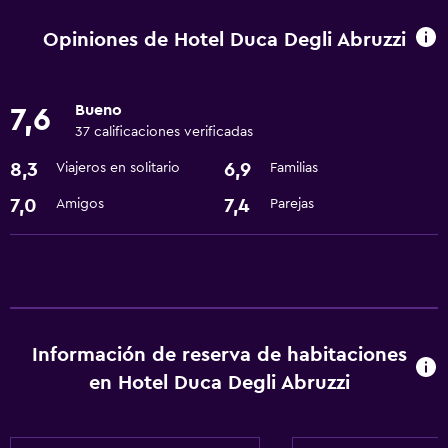
Cambio de divisas
Opiniones de Hotel Duca Degli Abruzzi
Instalaciones para reuniones
Recepción 24 horas
Bueno
7,6
37 calificaciones verificadas
Accesibilidad y adecuación
8,3
6,9
Viajeros en solitario
Familias
Habitaciones para no fumadores disponibles
7,0
7,4
Amigos
Parejas
Mascotas permitidas bajo consulta (pueden aplicar cargos
extra)
Ascensor
Servicios básicos
Información de reserva de habitaciones
Wifi gratis
en Hotel Duca Degli Abruzzi
Internet
Aire acondicionado