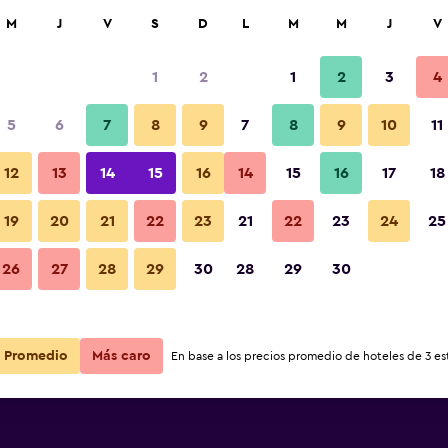
car
M
J
V
S
D
L
M
M
J
V
1
2
1
2
3
4
5
6
7
8
9
7
8
9
10
11
12
13
14
15
16
14
15
16
17
18
Ver precios
no
19
20
21
22
23
21
22
23
24
25
26
27
28
29
30
28
29
30
Ver precios
no
Ver precios
no
Promedio
Más caro
En base a los precios promedio de hoteles de 3 est