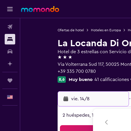
Vuelos
Ofertas de hotel
Hoteles en Europa
Ho
Alojamientos
La Locanda Di O
Autos
Hotel de 3 estrellas con Servicio 
3 estrellas
Planifica con IA
Via Volterrana Sud 117, 50025 Mont
+39 335 700 0780
Muy bueno
41 calificaciones 
8,6
Trips
Español
vie. 14/8
-
2 huéspedes, 1 habitación