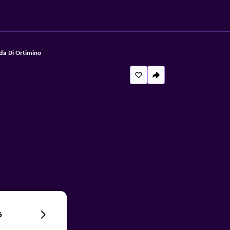
da Di Ortimino
6