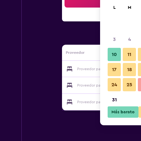
Bus
L
M
3
4
Proveedor
10
11
Proveedor para La Locanda Di Ortimi
17
18
24
25
Proveedor para La Locanda Di Ortimi
31
Proveedor para La Locanda Di Ortimi
Más barato