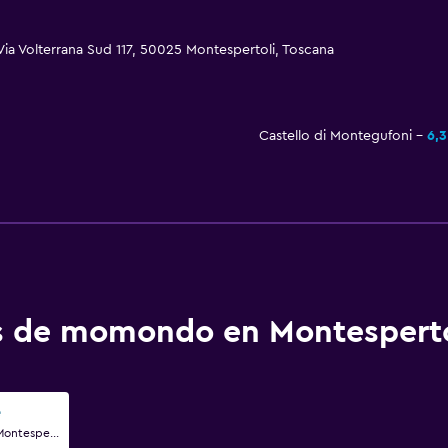
ia Volterrana Sud 117, 50025 Montespertoli, Toscana
Castello di Montegufoni
6,
os de momondo en Montesperto
e
Via Castiglioni 1,3,5, Montespertoli, Toscana