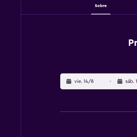
Sobre
P
vie. 14/8
-
sáb. 