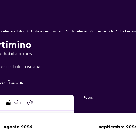
teles en Italia
Hoteles en Toscana
Hoteles en Montespertoli
La Locan
rtimino
de habitaciones
espertoli, Toscana
verificadas
Fotos
sáb. 15/8
agosto 2026
septiembre 202