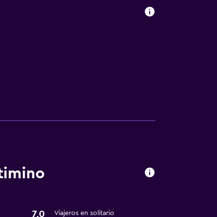
timino
7,0
Viajeros en solitario