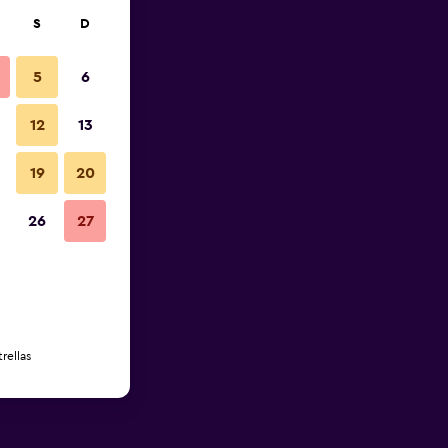
S
D
5
6
12
13
19
20
26
27
rellas