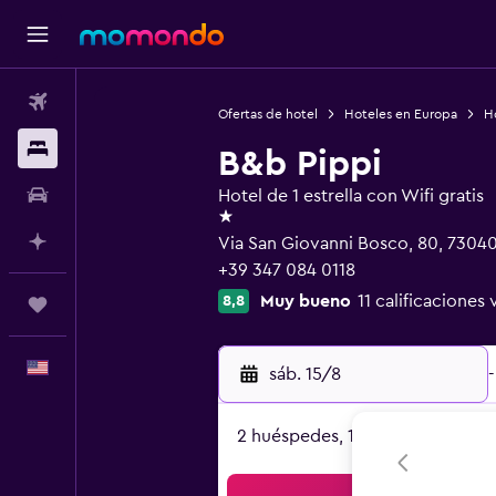
Vuelos
Ofertas de hotel
Hoteles en Europa
Ho
Alojamientos
B&b Pippi
Autos
Hotel de 1 estrella con Wifi gratis
1 estrella
Planifica con IA
Via San Giovanni Bosco, 80, 73040
+39 347 084 0118
Muy bueno
11 calificaciones 
8,8
Trips
Español
sáb. 15/8
-
2 huéspedes, 1 habitación