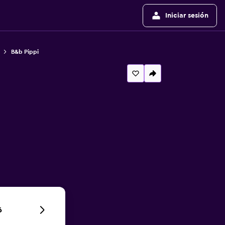
Iniciar sesión
B&b Pippi
6