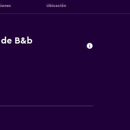
iones
Ubicación
s de B&b