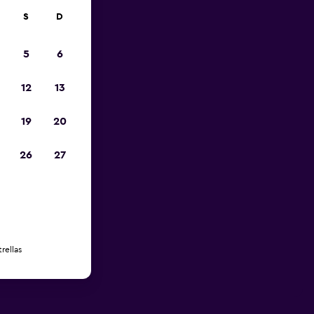
S
D
5
6
12
13
19
20
26
27
rellas