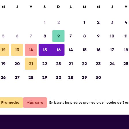
car
M
J
V
S
D
L
M
M
J
V
1
2
1
2
3
4
5
6
7
8
9
7
8
9
10
11
12
13
14
15
16
14
15
16
17
18
Ver precios
19
20
21
22
23
21
22
23
24
25
26
27
28
29
30
28
29
30
Ver precios
Ver precios
Promedio
Más caro
En base a los precios promedio de hoteles de 3 est