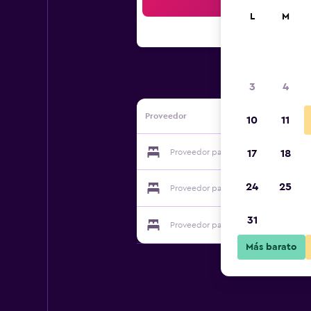
Bus
L
M
3
4
Proveedor
10
11
Proveedor para B&b Pippi
17
18
24
25
Proveedor para B&b Pippi
31
Proveedor para B&b Pippi
Más barato