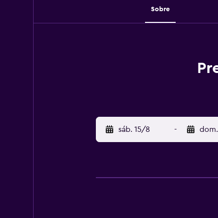
Sobre
Pr
sáb. 15/8
-
dom.