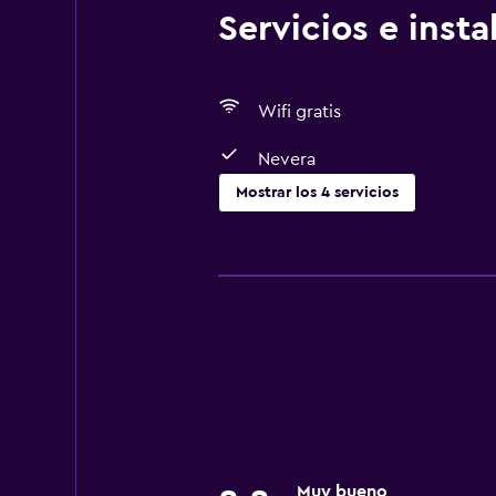
Servicios e inst
Wifi gratis
Nevera
Mostrar los 4 servicios
Comedor
Minibar
Nevera
Servicios básicos
Wifi gratis
Muy bueno