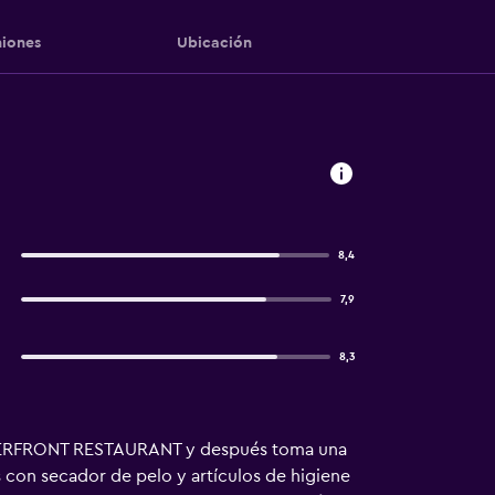
iones
Ubicación
8,4
7,9
8,3
 WATERFRONT RESTAURANT y después toma una
 con secador de pelo y artículos de higiene