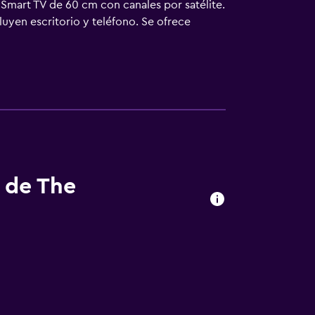
 Smart TV de 60 cm con canales por satélite.
uyen escritorio y teléfono. Se ofrece
 que se indican más abajo en las
s de The