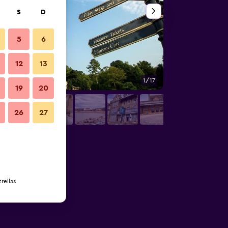
S
D
5
6
12
13
1/17
Otros
19
20
26
27
rellas