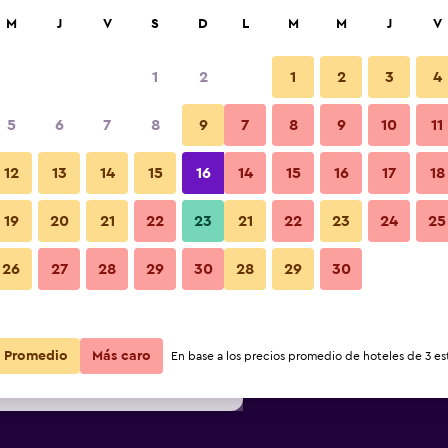
car
M
J
V
S
D
L
M
M
J
V
1
2
1
2
3
4
s barata de precio por noche
5
6
7
8
9
7
8
9
10
11
Otros
r
Total noche
12
13
14
15
16
14
15
16
17
18
$70
Ver oferta
19
20
21
22
23
21
22
23
24
25
Fotos
26
27
28
29
30
28
29
30
$90
Ver oferta
$90
Ver oferta
Promedio
Más caro
En base a los precios promedio de hoteles de 3 est
tel