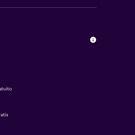
atuito
atis