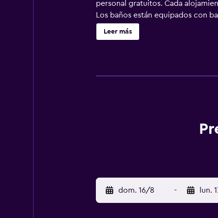
personal gratuitos. Cada alojamien
Los baños están equipados con bañ
servicio de limpieza todos los día
Leer más
instalaciones o cerca del alojamie
Pr
dom. 16/8
-
lun. 