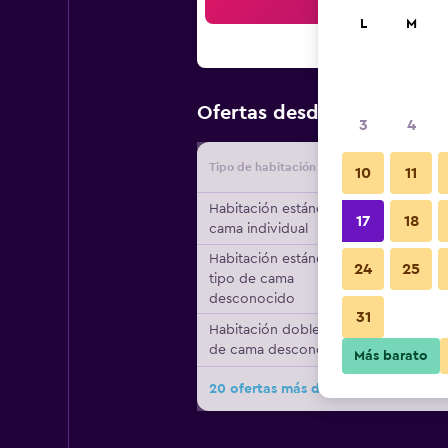
Bus
L
M
$70
Ofertas desde
/
Oferta má
3
4
Tipo de habitación
Proveedo
10
11
Habitación estándar, 1
17
18
cama individual
Habitación estándar,
24
25
tipo de cama
desconocido
31
Habitación doble, tipo
de cama desconocido
Más barato
20 ofertas más de The Clarendon Ho