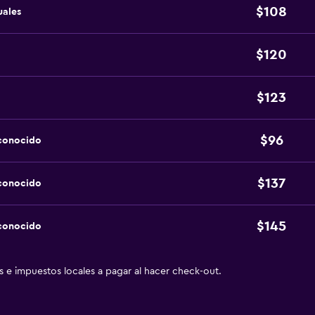
$108
uales
$120
$123
$96
sconocido
$137
sconocido
$145
sconocido
as e impuestos locales a pagar al hacer check-out.