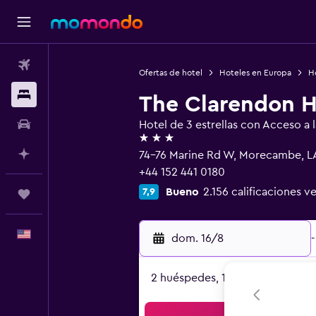
Vuelos
Ofertas de hotel
Hoteles en Europa
H
Alojamientos
The Clarendon H
Autos
Hotel de 3 estrellas con Acceso a l
3 estrellas
Planifica con IA
74-76 Marine Rd W, Morecambe, L
+44 152 441 0180
Bueno
2.156 calificaciones ve
7,9
Trips
Español
dom. 16/8
-
2 huéspedes, 1 habitación