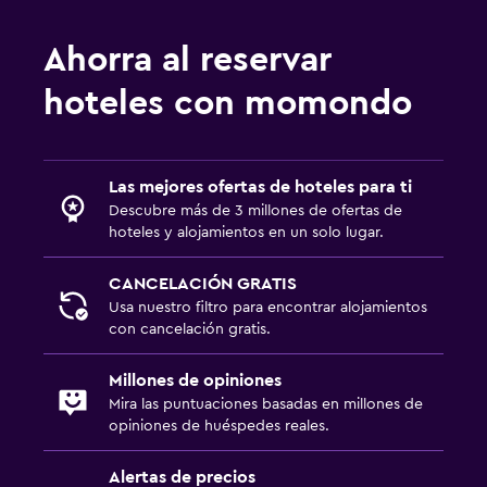
Botiquín de primeros auxilios
Ahorra al reservar
Servicios y facilidades
hoteles con momondo
Renta de autos
Botella de agua
Las mejores ofertas de hoteles para ti
Descubre más de 3 millones de ofertas de
Zona de trabajo
hoteles y alojamientos en un solo lugar.
Escritorio
CANCELACIÓN GRATIS
Usa nuestro filtro para encontrar alojamientos
Comedor
con cancelación gratis.
Tetera eléctrica
Millones de opiniones
Mira las puntuaciones basadas en millones de
Ideal para familias
opiniones de huéspedes reales.
Cuna/cama nido disponibles
Alertas de precios