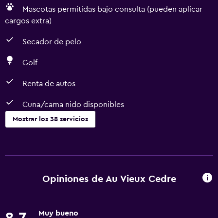
Mascotas permitidas bajo consulta (pueden aplicar
cargos extra)
Secador de pelo
Golf
Renta de autos
Cuna/cama nido disponibles
Mostrar los 38 servicios
Servicios básicos
Wifi gratis
Internet
Opiniones de Au Vieux Cedre
Gel de ducha
Ropa de cama
Muy bueno