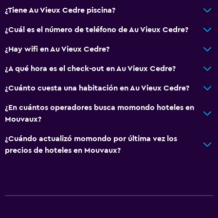
¿Tiene Au Vieux Cedre piscina?
Estacionamiento y transporte
¿Cuál es el número de teléfono de Au Vieux Cedre?
Estacionamiento gratuito
¿Hay wifi en Au Vieux Cedre?
Estacionamiento privado
¿A qué hora es el check-out en Au Vieux Cedre?
Sistema de entretenimiento
¿Cuánto cuesta una habitación en Au Vieux Cedre?
TV de pantalla plana
¿En cuántos operadores busca momondo hoteles en
Sala de estar/TV compartida
Mouvaux?
¿Cuándo actualizó momondo por última vez los
Aire libre
precios de hoteles en Mouvaux?
Terraza/patio
Jardín
Salud y seguridad
Mosquitera