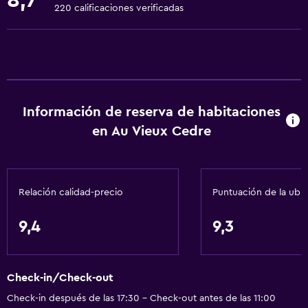
8,7
Toallas
220 calificaciones verificadas
Ventilador
Artículos de aseo gratis
Champú
Calefacción
Información de reserva de habitaciones
Papeleras
en Au Vieux Cedre
Acondicionador
Baño
Relación calidad-precio
Puntuación de la ubi
Secador de pelo
Aseo
9,4
9,3
Papel higiénico
Ducha
Check-in/Check-out
Actividades
Check-in después de las 17:30 - Check-out antes de las 11:00