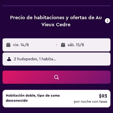
ciclismo, la clientela puede relajarse en el jardín o el salón
de uso común. Estación de metro Gare de Tourcoing está
a 3 km del alojamiento, y Estación de tren de Tourcoing
Precio de habitaciones y ofertas de Au
está a 3,4 km. El aeropuerto (Aeropuerto de Lille) está a 17
Vieux Cedre
km.
vie. 14/8
-
sáb. 15/8
2 huéspedes, 1 habitación
$93
Habitación doble, tipo de cama
desconocido
por noche con tasas