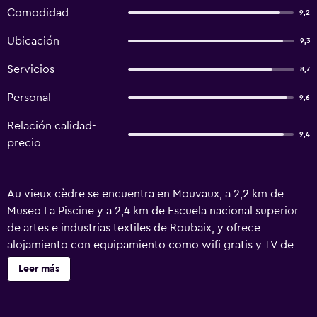
Comodidad
9,2
Ubicación
9,3
Servicios
8,7
Personal
9,6
Relación calidad-
9,4
precio
Au vieux cèdre se encuentra en Mouvaux, a 2,2 km de
Museo La Piscine y a 2,4 km de Escuela nacional superior
de artes e industrias textiles de Roubaix, y ofrece
alojamiento con equipamiento como wifi gratis y TV de
pantalla plana. El alojamiento, que está a 2,2 km de
Leer más
Estación de tren de Jean Lebas, dispone de terraza y
parking privado gratis. Hay toallas y ropa de cama en el
bed and breakfast. Después de un día de senderismo o