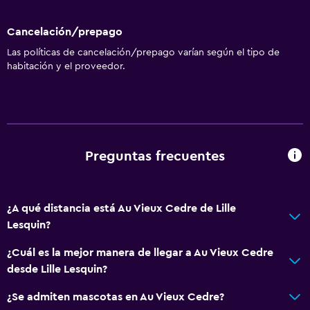
Senderismo
Cancelación/prepago
Juegos de mesa/rompecabezas
Las políticas de cancelación/prepago varían según el tipo de
Golf
habitación y el proveedor.
Ciclismo
Accesibilidad y adecuación
Para no fumadores
Preguntas frecuentes
Mascotas permitidas bajo consulta (pueden aplicar cargos
extra)
Plantas superiores accesibles por escaleras
¿A qué distancia está Au Vieux Cedre de Lille
Lesquin?
Habitación
¿Cuál es la mejor manera de llegar a Au Vieux Cedre
Cama plegable
desde Lille Lesquin?
Armario o clóset
¿Se admiten mascotas en Au Vieux Cedre?
Sofá cama