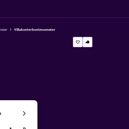
nster
Villakunterbuntmuenster
6