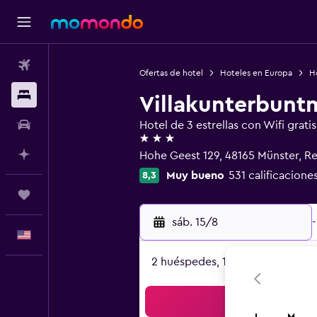
Vuelos
Ofertas de hotel
Hoteles en Europa
H
Alojamientos
Villakunterbunt
Autos
Hotel de 3 estrellas con Wifi gratis
3 estrellas
Planifica con IA
Hohe Geest 129, 48165 Münster, Re
Muy bueno
531 calificacione
8,3
Trips
sáb. 15/8
-
Español
2 huéspedes, 1 habitación
Bus