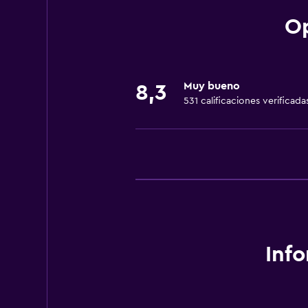
Op
Estacionamiento y transporte
Estacionamiento gratuito
Muy bueno
8,3
Accesibilidad y adecuación
531 calificaciones verificada
Mascotas permitidas bajo consulta
Servicios y facilidades
Check-out exprés
Inf