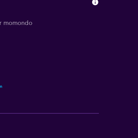
por momondo
m