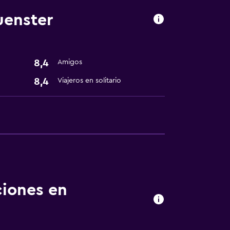
uenster
ento
te
8,4
Amigos
8,4
Viajeros en solitario
ciones en