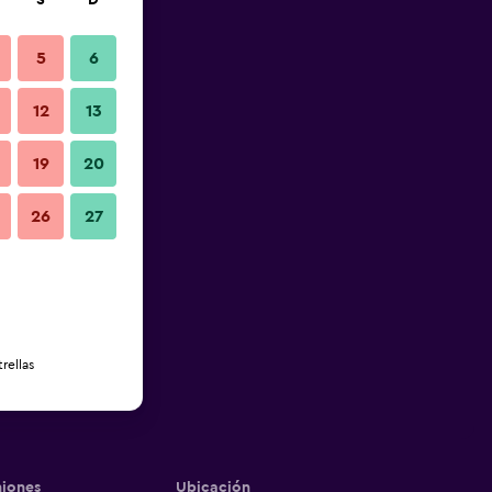
S
D
5
6
12
13
19
20
26
27
rellas
iones
Ubicación