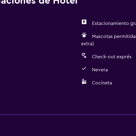
alaciones de Hotel
Estacionamiento gr
Mascotas permitidas
extra)
Check-out exprés
Nevera
Cocineta
Actividades
Senderismo
Bicicletas