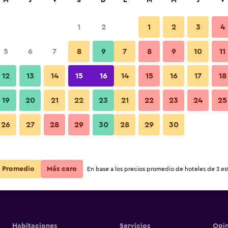
M
J
V
S
D
L
M
M
J
V
1
2
1
2
3
4
5
6
7
8
9
7
8
9
10
11
12
13
14
15
16
14
15
16
17
18
Ver precios
ster
19
20
21
22
23
21
22
23
24
25
26
27
28
29
30
28
29
30
Ver precios
ster
Ver precios
ster
Promedio
Más caro
En base a los precios promedio de hoteles de 3 est
Habitaciones
Servicios
Opin