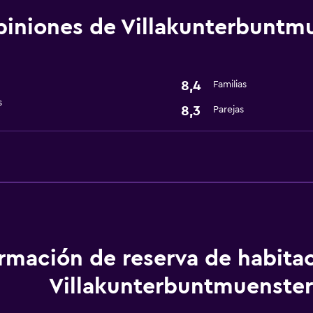
iniones de Villakunterbuntm
Sistema de entretenimi
TV por cable o vía satéli
8,4
Familias
Baño
s
8,3
Parejas
 (pueden aplicar cargos extra)
Secador de pelo
Servicios básicos
Wifi gratis
ormación de reserva de habita
Villakunterbuntmuenster