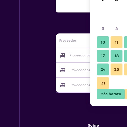
L
M
3
4
Proveedor
10
11
Proveedor para Villakunterbuntmuen
17
18
24
25
Proveedor para Villakunterbuntmuen
31
Proveedor para Villakunterbuntmuen
Más barato
Sobre