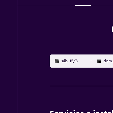
sáb. 15/8
-
dom.