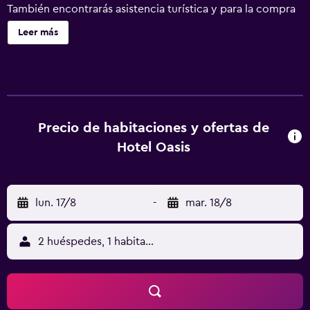
También encontrarás asistencia turística y para la compra
de entradas, un jardín y un área de pícnic. Hotel Oasis
Leer más
ofrece 33 alojamientos con aire acondicionado y minibar.
Las habitaciones disponen de balcón. Cada alojamiento
tiene un mobiliario y decoración diferentes. Los baños
están equipados con ducha. Se ofrece servicio de limpieza
todos los días. Los servicios de ocio y esparcimiento en
este hotel incluyen una piscina al aire libre.
Precio de habitaciones y ofertas de
Hotel Oasis
lun. 17/8
-
mar. 18/8
2 huéspedes, 1 habitación