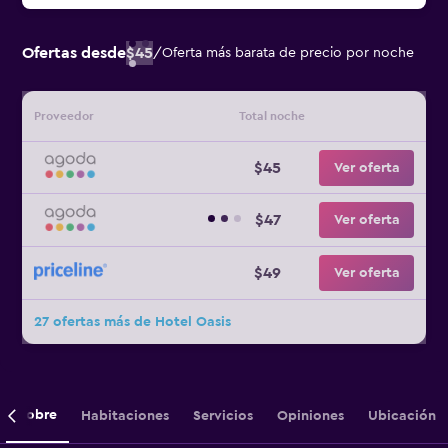
Ofertas desde
$45
/
Oferta más barata de precio por noche
Proveedor
Total noche
$45
Ver oferta
$47
Ver oferta
$49
Ver oferta
27 ofertas más de Hotel Oasis
Sobre
Habitaciones
Servicios
Opiniones
Ubicación