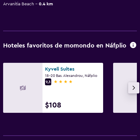
Arvanitia Beach
0.4 km
Hoteles favoritos de momondo en Náfplio
Kyveli Suites
18-20 Bas. Alexandrou, Náfplio
4 estrellas
9,3
$108