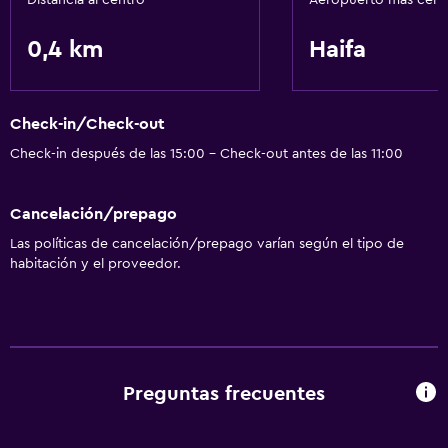
Distancia al centro
Aeropuerto más cer
Ideal para familias
Cuidado de niños o guardería
0,4 km
Haifa
Servicios básicos
Wifi gratis
Check-in/Check-out
Check-in después de las 15:00 - Check-out antes de las 11:00
Cancelación/prepago
Las políticas de cancelación/prepago varían según el tipo de
habitación y el proveedor.
Preguntas frecuentes