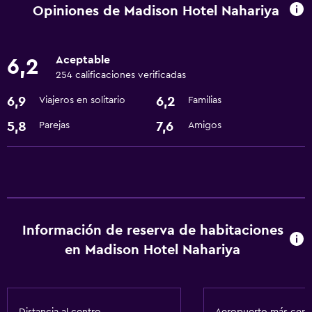
Servicio de habitaciones
Opiniones de Madison Hotel Nahariya
Instalaciones para reuniones
Check-out exprés
Aceptable
6,2
Recepción 24 horas
254 calificaciones verificadas
6,9
6,2
Viajeros en solitario
Familias
Lavandería
5,8
7,6
Parejas
Amigos
Lavandería
Servicios de lavandería/tintorería
Accesibilidad y adecuación
Ascensor
Información de reserva de habitaciones
en Madison Hotel Nahariya
General
Espacio de almacenamiento