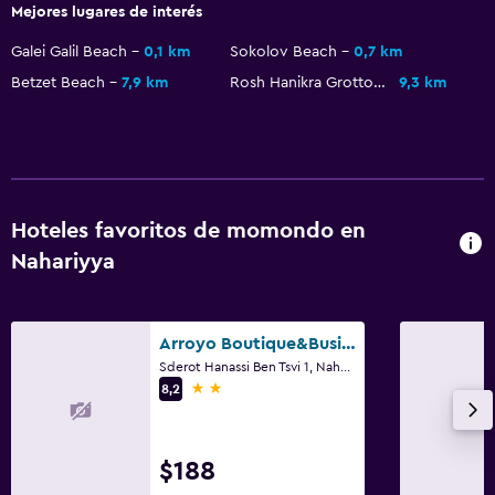
Mejores lugares de interés
Galei Galil Beach
0,1 km
Sokolov Beach
0,7 km
Betzet Beach
7,9 km
Rosh Hanikra Grottoes
9,3 km
Hoteles favoritos de momondo en
Nahariyya
Arroyo Boutique&Business Hotel- By Star Hotels
Sderot Hanassi Ben Tsvi 1, Nahariyya, Distrito del Norte, Israel
2 estrellas
8,2
$188