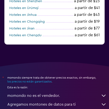
a partir de $23
Hoteles en Shenzhen
a partir de $41
Hoteles en Ürümqi
a partir de $43
Hoteles en Jinhua
a partir de $19
Hoteles en Chongqing
a partir de $77
Hoteles en Jinan
a partir de $61
Hoteles en Chengdu
Hoteles en Nantong
momondo siempre trata de obtener precios exactos, sin embargo,
*
los precios no están garantizados
.
Esta es la razón:
momondo no es el vendedor.
Agregamos montones de datos para ti