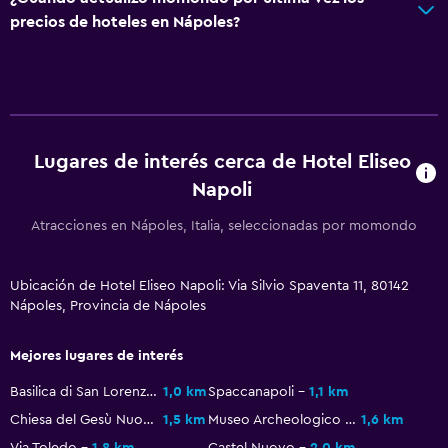
precios de hoteles en Nápoles?
Comedor
Minibar
La comida se puede entregar en el alojamiento
Lugares de interés cerca de Hotel Eliseo
Actividades
Napoli
Senderismo
Atracciones en Nápoles, Italia, seleccionadas por momondo
Ciclismo
Ubicación de Hotel Eliseo Napoli: Via Silvio Spaventa 11, 80142
Sistema de entretenimiento
Nápoles, Provincia de Nápoles
TV de pantalla plana
Mejores lugares de interés
Aire libre
Basilica di San Lorenzo Maggiore
1,0 km
Spaccanapoli
1,1 km
Terraza
Chiesa del Gesù Nuovo
1,5 km
Museo Archeologico Nazionale di Napoli
1,6 km
Via Toledo
1,8 km
Castel Nuovo
2,0 km