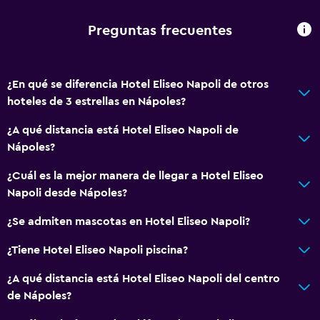
Traslado al aeropuerto (con cargos)
Preguntas frecuentes
Servicio de traslado (cargo adicional)
Accesibilidad y adecuación
¿En qué se diferencia Hotel Eliseo Napoli de otros
Habitaciones para no fumadores disponibles
hoteles de 3 estrellas en Nápoles?
Mascotas permitidas bajo consulta (pueden aplicar cargos
¿A qué distancia está Hotel Eliseo Napoli de
extra)
Nápoles?
Ascensor
¿Cuál es la mejor manera de llegar a Hotel Eliseo
Napoli desde Nápoles?
General
¿Se admiten mascotas en Hotel Eliseo Napoli?
Habitaciones familiares
Teléfono
¿Tiene Hotel Eliseo Napoli piscina?
Espacio de almacenamiento
¿A qué distancia está Hotel Eliseo Napoli del centro
de Nápoles?
Salud y seguridad