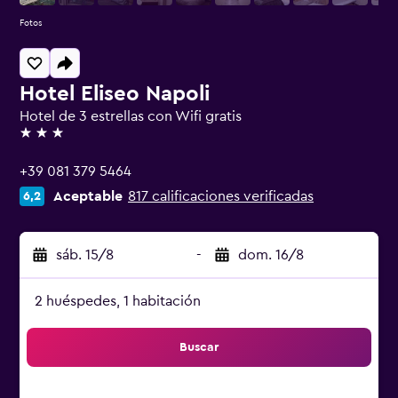
Fotos
Hotel Eliseo Napoli
Hotel de 3 estrellas con Wifi gratis
3 estrellas
+39 081 379 5464
Aceptable
817 calificaciones verificadas
6,2
sáb. 15/8
-
dom. 16/8
2 huéspedes, 1 habitación
Buscar