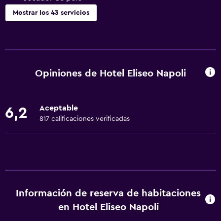
Mostrar los 43 servicios
Servicios básicos
Wifi gratis
Wifi disponible en todas las instalaciones
Opiniones de Hotel Eliseo Napoli
Internet
Toallas
Aceptable
6,2
Extinguidor
817 calificaciones verificadas
Aire acondicionado
Artículos de aseo gratis
Alarma de humo
Calefacción
Información de reserva de habitaciones
Papeleras
en Hotel Eliseo Napoli