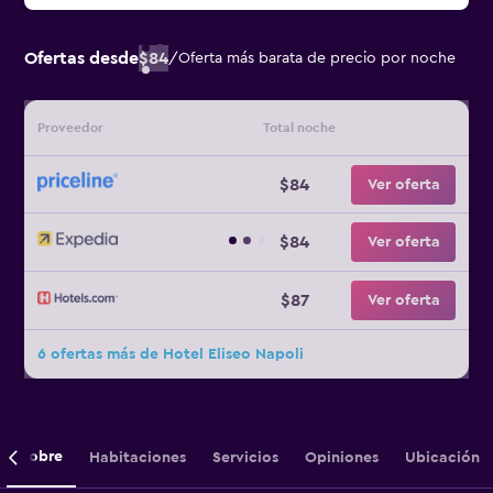
Ofertas desde
$84
/
Oferta más barata de precio por noche
Proveedor
Total noche
$84
Ver oferta
$84
Ver oferta
$87
Ver oferta
6 ofertas más de Hotel Eliseo Napoli
Sobre
Habitaciones
Servicios
Opiniones
Ubicación