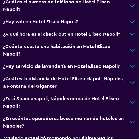
¿Cuál es el número de teléfono de Hotel Eliseo
Limpieza diaria
Napoli?
Seguridad las 24 horas
¿Hay wifi en Hotel Eliseo Napoli?
Botiquín de primeros auxilios
¿A qué hora es el check-out en Hotel Eliseo Napoli?
Lavandería
¿Cuánto cuesta una habitación en Hotel Eliseo
Lavandería
Napoli?
Servicios de lavandería/tintorería
¿Hay servicio de lavandería en Hotel Eliseo Napoli?
¿Cuál es la distancia de Hotel Eliseo Napoli, Nápoles,
Habitación
a Fontana del Gigante?
Perchero
¿Está Spaccanapoli, Nápoles cerca de Hotel Eliseo
Armario o clóset
Napoli?
Zona de trabajo
¿En cuántos operadores busca momondo hoteles en
Nápoles?
Fax/fotocopiadora
Escritorio
¿Cuándo actualizó momondo por última vez los