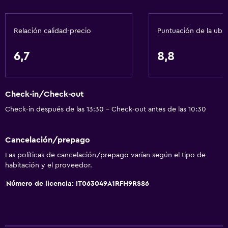
Servicios y facilidades
Servicio de despertador
Relación calidad-precio
Puntuación de la ubi
Check-out exprés
Servicio de conserjería
6,7
8,8
Mostrador de información turística
Recepción 24 horas
Check-in/Check-out
Baño
Check-in después de las 13:30 - Check-out antes de las 10:30
Secador de pelo
Cancelación/prepago
Aseo
Las políticas de cancelación/prepago varían según el tipo de
Ducha
habitación y el proveedor.
Baño privado
Número de licencia: IT063049A1RFH9RS86
Estacionamiento y transporte
Estacionamiento