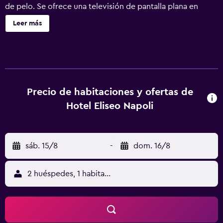
de pelo. Se ofrece una televisión de pantalla plana en
todas las habitaciones. Los baños están equipados con
Leer más
ducha. Este hotel en Nápoles ofrece acceso a Internet wifi
gratis con una velocidad de 25 Mbps o más. Los servicios
para las personas de negocios incluyen escritorio y
teléfono. Se ofrece servicio de limpieza todos los días. Se
pueden practicar las actividades de ocio y esparcimiento
que se indican más abajo en las instalaciones o cerca del
Precio de habitaciones y ofertas de
alojamiento (es posible que se aplique un recargo).
Hotel Eliseo Napoli
sáb. 15/8
-
dom. 16/8
2 huéspedes, 1 habitación