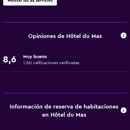
Mostrar los 58 servicios
Servicios básicos
Wifi gratis
Wifi disponible en todas las instalaciones
Opiniones de Hôtel du Mas
Internet
Extinguidor
Muy bueno
8,6
Artículos de aseo gratis
1.261 calificaciones verificadas
Alarma de humo
Calefacción
Aire acondicionado
Accesibilidad y adecuación
Información de reserva de habitaciones
Mascotas permitidas bajo consulta (pueden aplicar cargos
en Hôtel du Mas
extra)