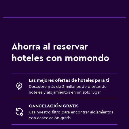
Estacionamiento gratuito
Estacionamiento privado
Sistema de entretenimiento
TV de pantalla plana
Ahorra al reservar
TV por cable o vía satélite
hoteles con momondo
Ideal para familias
Comidas para niños
Las mejores ofertas de hoteles para ti
Servicios de cuidado de niños (con cargos)
Descubre más de 3 millones de ofertas de
hoteles y alojamientos en un solo lugar.
Lavandería
CANCELACIÓN GRATIS
Plancha y tabla de planchar
Usa nuestro filtro para encontrar alojamientos
con cancelación gratis.
Habitación