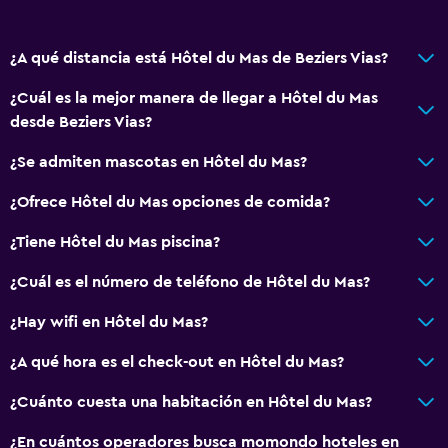
General
¿A qué distancia está Hôtel du Mas de Beziers Vias?
Habitaciones familiares
¿Cuál es la mejor manera de llegar a Hôtel du Mas
Habitaciones insonorizadas
desde Beziers Vias?
Insonorización
¿Se admiten mascotas en Hôtel du Mas?
Teléfono
¿Ofrece Hôtel du Mas opciones de comida?
Alfombrado
Espacio de almacenamiento
¿Tiene Hôtel du Mas piscina?
¿Cuál es el número de teléfono de Hôtel du Mas?
Salud y seguridad
¿Hay wifi en Hôtel du Mas?
Limpieza diaria
Botiquín de primeros auxilios
¿A qué hora es el check-out en Hôtel du Mas?
Cámaras CCTV en zonas comunes
¿Cuánto cuesta una habitación en Hôtel du Mas?
Cámaras CCTV en el exterior
¿En cuántos operadores busca momondo hoteles en