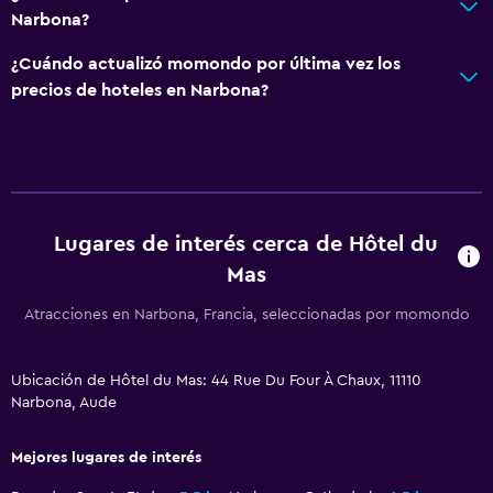
Caja fuerte
Narbona?
¿Cuándo actualizó momondo por última vez los
Aire libre
precios de hoteles en Narbona?
Terraza/patio
Sillas de playa
Terraza
Jardín
Lugares de interés cerca de Hôtel du
Mas
Comedor
Menús para dietas especiales (bajo petición)
Atracciones en Narbona, Francia, seleccionadas por momondo
Restaurante
Bar/lounge
Ubicación de Hôtel du Mas: 44 Rue Du Four À Chaux, 11110
Narbona, Aude
La comida se puede entregar en el alojamiento
Mejores lugares de interés
Servicios y facilidades