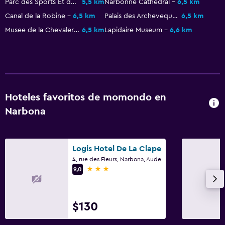
Parc des Sports Et de l'Amitie
5,5 km
Narbonne Cathedral
6,5 km
Servicio de conserjería
Canal de la Robine
6,5 km
Palais des Archeveques
6,5 km
Caja fuerte
Musee de la Chevalerie
6,5 km
Lapidaire Museum
6,6 km
Masaje de pies
Check-in/check-out privado
Zona de trabajo
Hoteles favoritos de momondo en
Fax/fotocopiadora
Narbona
Fax
Escritorio
Logis Hotel De La Clape
4, rue des Fleurs, Narbona, Aude
Piscina y spa
3 estrellas
9,0
Masajes
Piscina al aire libre
$130
Estacionamiento y transporte