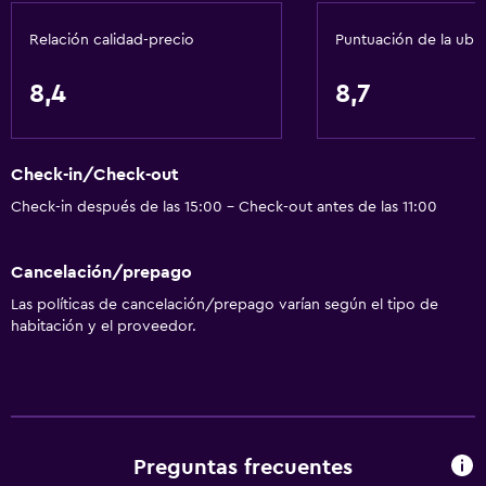
Accesibilidad
Estacionamiento accesible
Relación calidad-precio
Puntuación de la ubi
Para no fumadores
8,4
8,7
Lavabo bajo
Inodoro con barras de apoyo
Áreas designadas para fumadores
Check-in/Check-out
Check-in después de las 15:00 - Check-out antes de las 11:00
Baño
Ducha
Cancelación/prepago
Inodoro con cisterna alta
Las políticas de cancelación/prepago varían según el tipo de
habitación y el proveedor.
Tina de baño
Secador de pelo
Aseo
Bañera al aire libre
Preguntas frecuentes
Baño privado