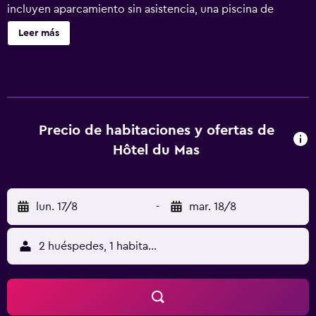
incluyen aparcamiento sin asistencia, una piscina de
temporada y servicios de conserjería. Hôtel du Mas ofrece
Leer más
41 alojamientos con aire acondicionado, caja fuerte y
secador de pelo. Se ofrece una televisión de pantalla
plana con canales por cable de suscripción. Los baños
están equipados con bañera o ducha y artículos de
higiene personal gratuitos. Los huéspedes pueden
navegar por la web gracias a nuestro acceso a Internet
Precio de habitaciones y ofertas de
wifi gratis. Los servicios para las personas de negocios
Hôtel du Mas
incluyen escritorio y teléfono. Se ofrece servicio de
limpieza todos los días. Los servicios de ocio y
esparcimiento en este hotel incluyen una piscina al aire
lun. 17/8
-
mar. 18/8
libre.
2 huéspedes, 1 habitación