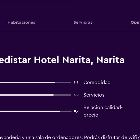
Habitaciones
Servicios
Opin
distar Hotel Narita, Narita
Comodidad
8,2
Servicios
8,0
Relación calidad-
8,7
precio
avandería y una sala de ordenadores. Podrás disfrutar de wifi 