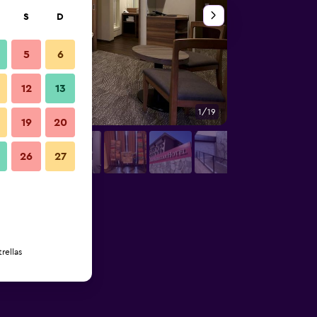
S
D
5
6
12
13
1/19
Otros
19
20
26
27
rellas