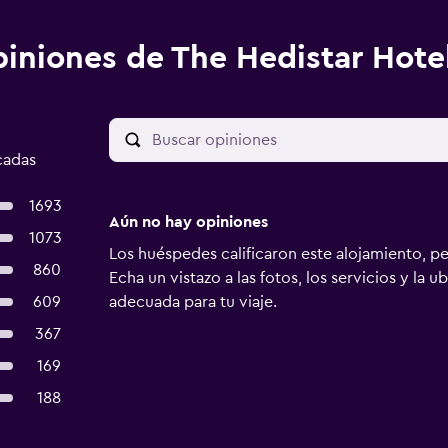
iniones de The Hedistar Hotel
cadas
1693
Aún no hay opiniones
1073
Los huéspedes calificaron este alojamiento, p
860
Echa un vistazo a las fotos, los servicios y la u
609
adecuada para tu viaje.
367
169
188