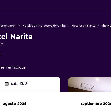
les en Japón
Hoteles en Prefectura de Chiba
Hoteles en Narita
The He
el Narita
te
5
nes verificadas
sáb. 15/8
agosto 2026
septiembre 202