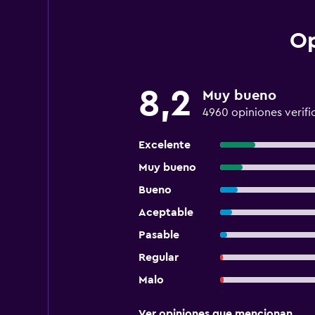
Op
8,2
Muy bueno
4960 opiniones verifi
Excelente
Muy bueno
Bueno
Aceptable
Pasable
Regular
Malo
Ver opiniones que mencionan