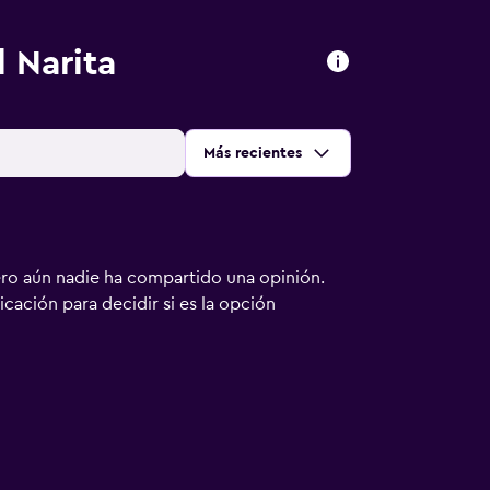
 Narita
Ordenar por
:
Más recientes
ero aún nadie ha compartido una opinión.
bicación para decidir si es la opción