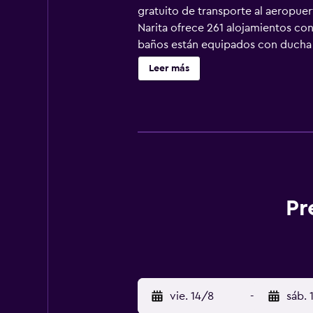
gratuito de transporte al aeropue
Narita ofrece 261 alojamientos con
baños están equipados con ducha y
Este hotel en Narita ofrece acceso 
Leer más
teléfono. Es posible solicitar mas
servicio de limpieza todos los días
Pr
vie. 14/8
-
sáb. 