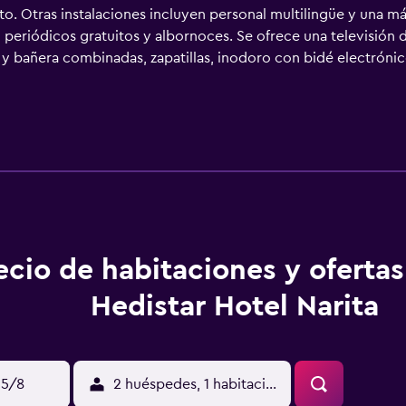
rto. Otras instalaciones incluyen personal multilingüe y una 
 periódicos gratuitos y albornoces. Se ofrece una televisión d
 bañera combinadas, zapatillas, inodoro con bidé electrónico 
a Internet por cable y wifi gratis. Los servicios para las pers
ajes en la habitación y tabla de planchar con plancha. Se ofre
.
ecio de habitaciones y oferta
Hedistar Hotel Narita
15/8
2 huéspedes, 1 habitación