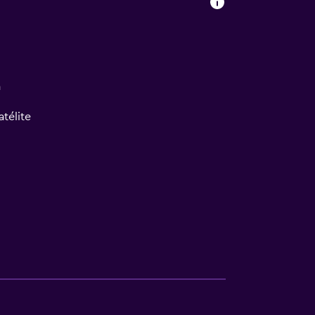
a
atélite