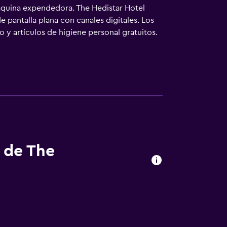
máquina expendedora. The Hedistar Hotel
e pantalla plana con canales digitales. Los
y artículos de higiene personal gratuitos.
onas de negocios incluyen escritorio y
ce servicio nocturno de descubierta y
s de The