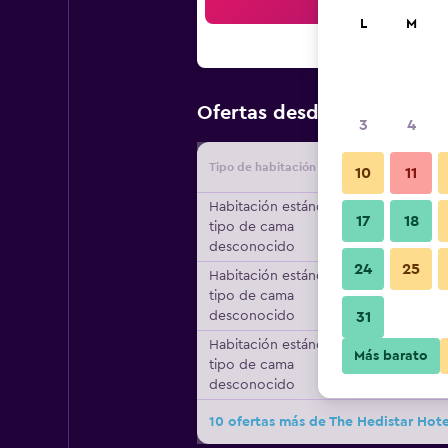
Bus
L
M
$41
Ofertas desde
/
Oferta más
3
4
Tipo de habitación
Proveedo
10
11
Habitación estándar,
17
18
tipo de cama
desconocido
24
25
Habitación estándar,
tipo de cama
desconocido
31
Habitación estándar,
Más barato
tipo de cama
desconocido
10 ofertas más de The Hedistar Hote