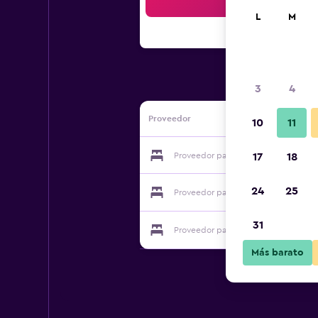
Bus
L
M
3
4
Proveedor
10
11
Proveedor para Hotel Am Schiffshe
17
18
24
25
Proveedor para Hotel Am Schiffshe
31
Proveedor para Hotel Am Schiffshe
Más barato