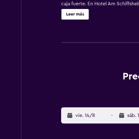
caja fuerte. En Hotel Am Schiffshe
alrededores, como ciclismo. El ae
Leer más
Pre
vie. 14/8
-
sáb. 