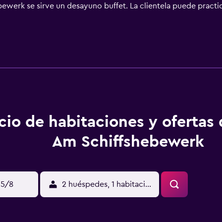
bewerk se sirve un desayuno buffet. La clientela puede practi
ropuerto (Aeropuerto de Berlín-Brandeburgo Willy Brandt) es
cio de habitaciones y ofertas
Am Schiffshebewerk
15/8
2 huéspedes, 1 habitación