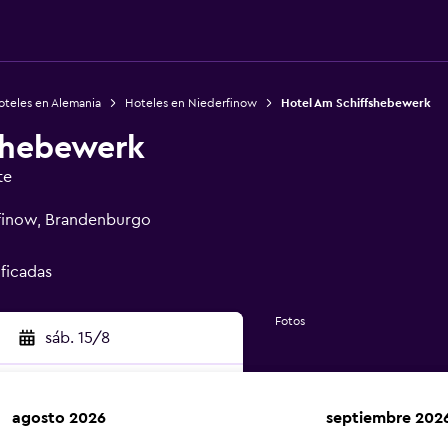
oteles en Alemania
Hoteles en Niederfinow
Hotel Am Schiffshebewerk
shebewerk
te
finow, Brandenburgo
ificadas
Fotos
sáb. 15/8
agosto 2026
septiembre 202