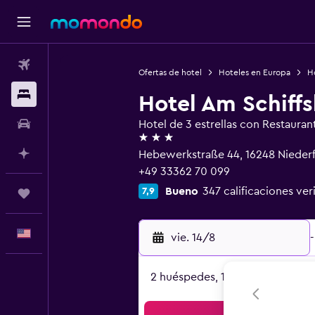
Vuelos
Ofertas de hotel
Hoteles en Europa
H
Alojamientos
Hotel Am Schiff
Autos
Hotel de 3 estrellas con Restauran
3 estrellas
Planifica con IA
Hebewerkstraße 44, 16248 Nieder
+49 33362 70 099
Bueno
347 calificaciones ver
7,9
Trips
Español
vie. 14/8
-
2 huéspedes, 1 habitación