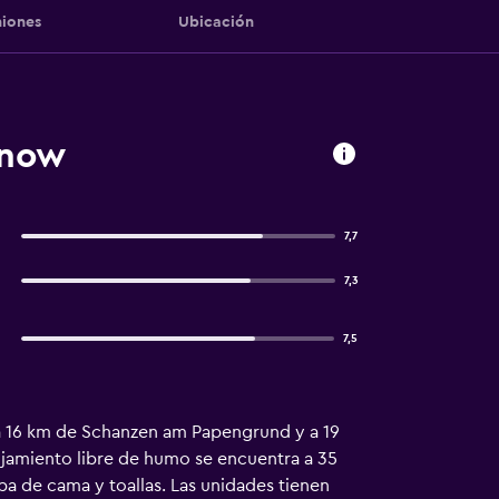
iones
Ubicación
inow
7,7
7,3
7,5
 a 16 km de Schanzen am Papengrund y a 19
ojamiento libre de humo se encuentra a 35
pa de cama y toallas. Las unidades tienen