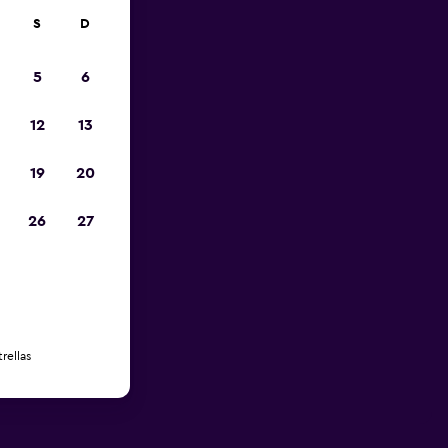
S
D
5
6
12
13
19
20
26
27
rellas