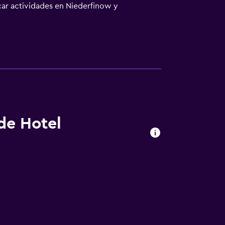
car actividades en Niederfinow y
tá a 99 km.
 de Hotel