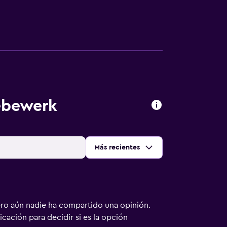
ebewerk
Ordenar por
:
Más recientes
ero aún nadie ha compartido una opinión.
bicación para decidir si es la opción