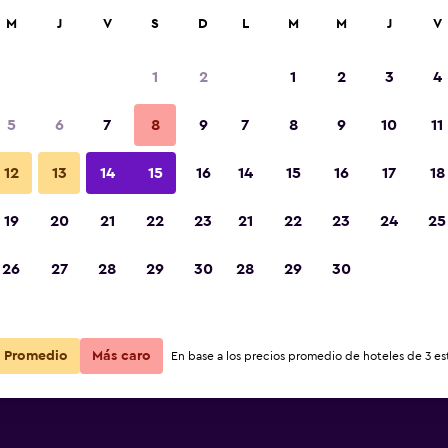
car
M
J
V
S
D
L
M
M
J
V
1
2
1
2
3
4
5
6
7
8
9
7
8
9
10
11
12
13
14
15
16
14
15
16
17
18
Ver precios
bewerk
19
20
21
22
23
21
22
23
24
25
26
27
28
29
30
28
29
30
Ver precios
bewerk
Ver precios
bewerk
Promedio
Más caro
En base a los precios promedio de hoteles de 3 est