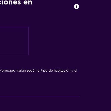
ciones en
a noble
nto
/prepago varían según el tipo de habitación y el
sporte
con cargos)
o