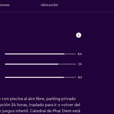
iones
Ubicación
8,4
7,5
8,3
con piscina al aire libre, parking privado
pción 24 horas, traslado para ir o volver del
e juegos infantil. Catedral de Phat Diem está