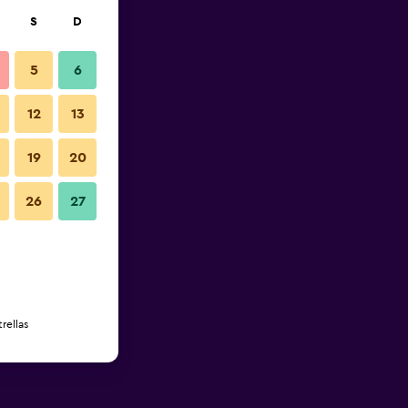
S
D
5
6
12
13
19
20
26
27
rellas