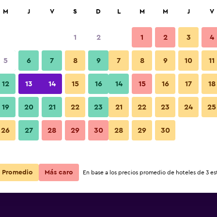
car
M
J
V
S
D
L
M
M
J
V
1
2
1
2
3
4
5
6
7
8
9
7
8
9
10
11
12
13
14
15
16
14
15
16
17
18
Ver precios
inh
19
20
21
22
23
21
22
23
24
25
26
27
28
29
30
28
29
30
Ver precios
inh
Ver precios
inh
Promedio
Más caro
En base a los precios promedio de hoteles de 3 est