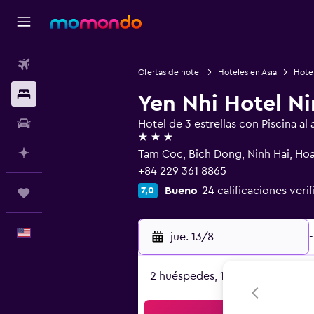
Vuelos
Ofertas de hotel
Hoteles en Asia
Hote
Alojamientos
Yen Nhi Hotel Ni
Autos
Hotel de 3 estrellas con Piscina al a
3 estrellas
Planifica con IA
Tam Coc, Bich Dong, Ninh Hai, Hoa
+84 229 361 8865
Bueno
24 calificaciones veri
7,0
Trips
Español
jue. 13/8
-
2 huéspedes, 1 habitación