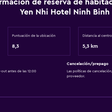
ormación de reserva de habita
Habitaciones familiares
Yen Nhi Hotel Ninh Binh
Zona de estar
Piso de parquet o mader
 petición)
Pantuflas
Puntuación de la ubicación
Distancia al centro
Casilleros
8,3
5,3 km
Teléfono
Espacio de almacenamie
Cancelación/prepago
out antes de las 12:00
Las políticas de cancelación
proveedor.
Estacionamiento y tran
Traslado al aeropuerto (
Estacionamiento gratuit
Valet parking