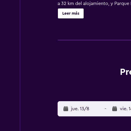
a 32 km del alojamiento, y Parque
Leer más
Pr
jue. 13/8
-
vie. 