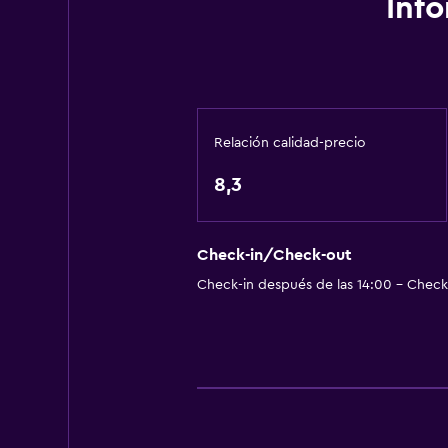
Inf
Tetera eléctrica
Servicio de entrega de comida
Minibar
Menús para dietas especiales (bajo
Relación calidad-precio
Bar de tapas
8,3
Restaurante
Bar/lounge
Desayuno en la habitación
Check-in/Check-out
Check-in después de las 14:00 - Check-
Nevera
Ideal para familias
Cuidado de niños o guardería
Piscina (para niños)
Comidas para niños