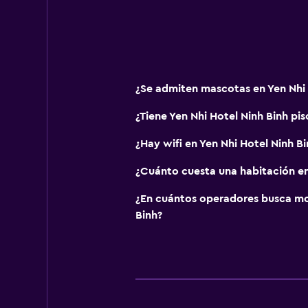
Barreras de seguridad para niños
Buffet infantil
Parque infantil
¿Se admiten mascotas en Yen Nhi 
Accesibilidad y adecuación
¿Tiene Yen Nhi Hotel Ninh Binh pis
Mascotas permitidas bajo consulta
Ascensor
¿Hay wifi en Yen Nhi Hotel Ninh Bi
Estacionamiento accesible
¿Cuánto cuesta una habitación en
Para no fumadores
¿En cuántos operadores busca m
Áreas designadas para fumadores
Binh?
Salud y seguridad
Limpieza diaria
Botiquín de primeros auxilios