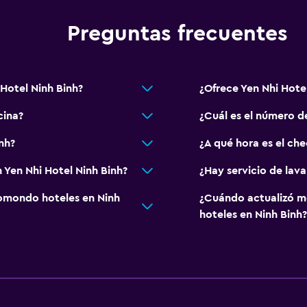
Estacionamiento privad
Preguntas frecuentes
Servicio de traslado (car
Hotel Ninh Binh?
¿Ofrece Yen Nhi Hote
Baño
cina?
¿Cuál es el número de
 (pueden aplicar cargos extra)
Ducha
Tina de baño
nh?
¿A qué hora es el che
Secador de pelo
 Yen Nhi Hotel Ninh Binh?
¿Hay servicio de lava
Aseo
omondo hoteles en Ninh
¿Cuándo actualizó m
Baño privado
hoteles en Ninh Binh?
Piscina
Bar en la piscina
Piscina climatizada