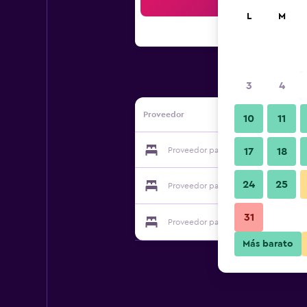
Bus
L
M
3
4
Proveedor
10
11
Proveedor para Yen Nhi Hotel Ninh B
17
18
24
25
Proveedor para Yen Nhi Hotel Ninh B
31
Proveedor para Yen Nhi Hotel Ninh B
Más barato