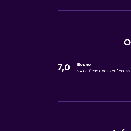
Servicios y facilidades
Centro de negocios
Renta de autos
Servicio de despertador
Servicio de conserjería
O
Caja fuerte
Cambio de divisas
Bueno
7,0
Instalaciones para reuniones
24 calificaciones verificadas
Servicio de habitaciones
Mostrador de información turístic
Check-out exprés
Check-in/check-out privado
Recepción 24 horas
Comedor