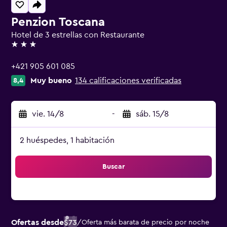
Penzion Toscana
Hotel de 3 estrellas con Restaurante
3 estrellas
+421 905 601 085
Muy bueno
134 calificaciones verificadas
8,4
vie. 14/8
-
sáb. 15/8
2 huéspedes, 1 habitación
Buscar
Ofertas desde
$73
/
Oferta más barata de precio por noche