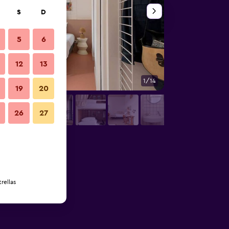
S
D
5
6
12
13
1/14
Buffet
19
20
26
27
rellas