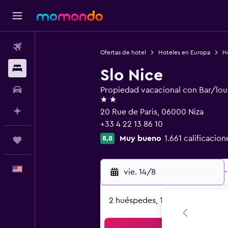
Vuelos
Ofertas de hotel
Hoteles en Europa
Ho
Alojamientos
Slo Nice
Autos
Propiedad vacacional con Bar/lo
2 estrellas
Planifica con IA
20 Rue de Paris, 06000 Niza
+33 4 22 13 86 10
Muy bueno
1.661 calificacion
8,8
Trips
Español
vie. 14/8
-
2 huéspedes, 1 habitación