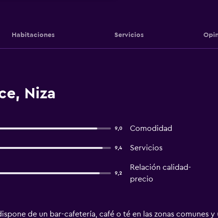
Habitaciones
Servicios
Opin
ce, Niza
Comodidad
9,0
Servicios
9,4
Relación calidad-
9,2
precio
ispone de un bar-cafetería, café o té en las zonas comunes 