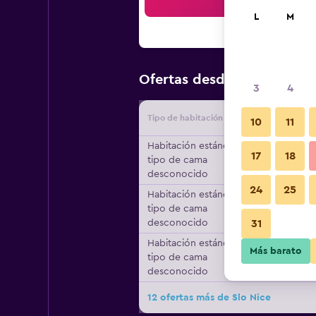
Bus
L
M
$46
Ofertas desde
/
Oferta má
3
4
Tipo de habitación
Proveedo
10
11
Habitación estándar,
17
18
tipo de cama
desconocido
24
25
Habitación estándar,
tipo de cama
desconocido
31
Habitación estándar,
Más barato
tipo de cama
desconocido
12 ofertas más de Slo Nice