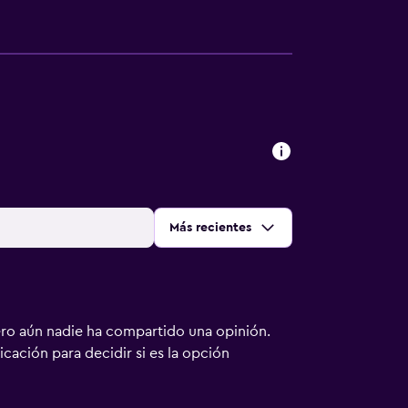
Ordenar por
:
Más recientes
ero aún nadie ha compartido una opinión.
bicación para decidir si es la opción