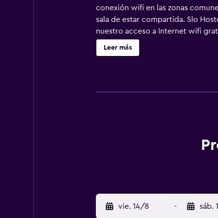
conexión wifi en las zonas comune
sala de estar compartida. Slo Hos
nuestro acceso a Internet wifi gra
equipados con ducha. Se ofrece ser
Leer más
Pr
vie. 14/8
-
sáb. 