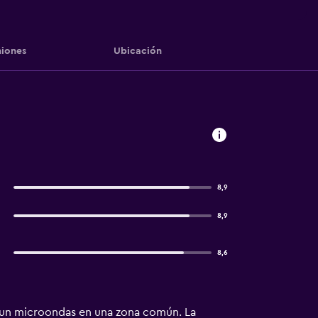
iones
Ubicación
8,9
8,9
8,6
y un microondas en una zona común. La