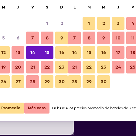
car
M
J
V
S
D
L
M
M
J
V
1
2
1
2
3
4
s barata de precio por noche
5
6
7
8
9
7
8
9
10
11
Habitación
r
Total noche
12
13
14
15
16
14
15
16
17
18
19
20
21
22
23
21
22
23
24
25
$46
Ver oferta
Fotos
26
27
28
29
30
28
29
30
$48
Ver oferta
Promedio
Más caro
En base a los precios promedio de hoteles de 3 est
$64
Ver oferta