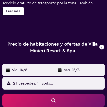
servicio gratuito de transporte por la zona. También
encontrarás servicios de spa, servicio de tintorería y un
Leer más
jardín. Villa Minieri Resort & Spa ofrece 13 alojamientos
con minibar y caja fuerte. Las camas están vestidas con
ropa de cama de alta calidad. Se ofrece una televisión de
pantalla plana en todas las habitaciones. Los baños están
equipados con ducha, bidé, artículos de higiene personal
gratuitos y secador de pelo. Este hotel en Nola ofrece
Precio de habitaciones y ofertas de Villa
acceso a Internet wifi gratis. Los servicios para las
Minieri Resort & Spa
personas de negocios incluyen escritorio y teléfono. Se
ofrece servicio de limpieza todos los días y es posible
solicitar juegos de cama hipoalergénicos. Los servicios de
vie. 14/8
-
sáb. 15/8
ocio y esparcimiento en este hotel incluyen gimnasio.
2 huéspedes, 1 habitación