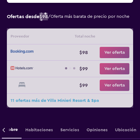
Ofertas desde
$98
/
Oferta más barata de precio por noche
Proveedor
Total noche
$98
Ver oferta
$99
Ver oferta
$99
Ver oferta
11 ofertas más de Villa Minieri Resort & Spa
Sobre
Habitaciones
Servicios
Opiniones
Ubicación