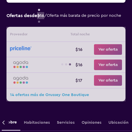
Ofertas desde
$16
/
Oferta más barata de precio por noche
Proveedor
Total noche
$16
Ver oferta
$16
Ver oferta
$17
Ver oferta
14 ofertas más de Orussey One Boutique
Sobre
Habitaciones
Servicios
Opiniones
Ubicación