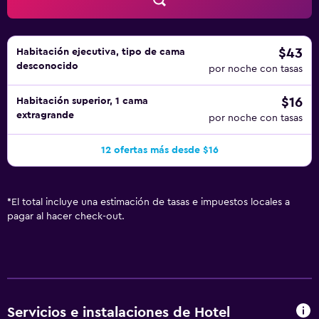
masajes en la habitación. Los servicios de ocio y
esparcimiento en este hotel incluyen gimnasio.
$43
Habitación ejecutiva, tipo de cama
desconocido
por noche con tasas
$16
Habitación superior, 1 cama
extragrande
por noche con tasas
12 ofertas más desde $16
*
El total incluye una estimación de tasas e impuestos locales a
pagar al hacer check-out.
Servicios e instalaciones de Hotel