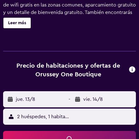
de wifi gratis en las zonas comunes, aparcamiento gratuito
y un detalle de bienvenida gratuito. También encontrarás
un bar o lounge, un bar-cafetería y una cafetería. Orussey
Leer más
One Boutique ofrece 17 alojamientos con aire
acondicionado, con acceso por pasillos exteriores y
minibar y caja fuerte. Cada alojamiento tiene un mobiliario
y decoración diferentes. Las camas tienen colchones con
una capa de acolchado adicional y están vestidas con
sábanas de algodón egipcio y ropa de cama de alta
Precio de habitaciones y ofertas de
calidad. Se ofrece una televisión LCD de 32 pulgadas con
Orussey One Boutique
canales por satélite. Los baños están equipados con ducha
y bañera combinadas con bañera profunda, albornoces,
zapatillas y artículos de higiene personal de diseño. Este
jue. 13/8
-
vie. 14/8
hotel en Phnom Penh ofrece acceso a Internet wifi gratis.
Los servicios para las personas de negocios incluyen
escritorio y teléfono. Las habitaciones también incluyen
2 huéspedes, 1 habitación
botella de agua gratuita y secador de pelo. Se ofrece
servicio de limpieza todos los días y es posible solicitar