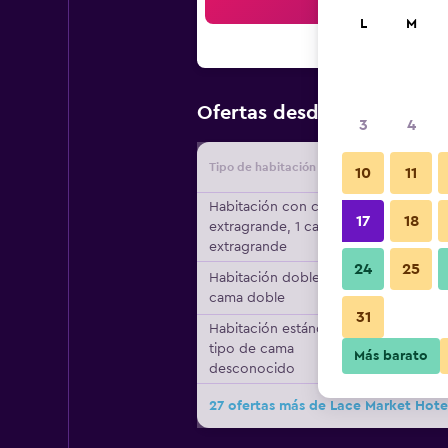
Bus
L
M
$75
Ofertas desde
/
Oferta má
3
4
Tipo de habitación
Proveedo
10
11
Habitación con cama
17
18
extragrande, 1 cama
extragrande
24
25
Habitación doble, 1
cama doble
31
Habitación estándar,
tipo de cama
Más barato
desconocido
27 ofertas más de Lace Market Hote