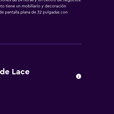
ciones las 24 horas y un centro de negocios.
nto tiene un mobiliario y decoración
 de pantalla plana de 32 pulgadas con
ulos de higiene personal gratuitos y
ad de 25 Mbps o más. Las habitaciones
a todos los días y es posible solicitar
 de Lace