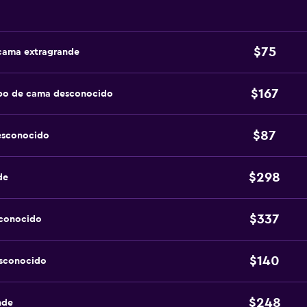
$75
 cama extragrande
$167
ipo de cama desconocido
$87
esconocido
$298
de
$337
sconocido
$140
esconocido
$248
nde