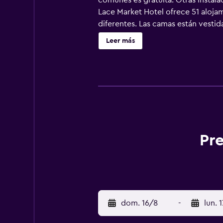
comunes es gratuita. Otras instala
Lace Market Hotel ofrece 51 alojam
diferentes. Las camas están vestid
canales por cable. Los baños están
Leer más
secador de pelo. Este hotel en No
también incluyen cafetera y tetera 
juegos de cama hipoalergénicos.
Pre
dom. 16/8
-
lun. 