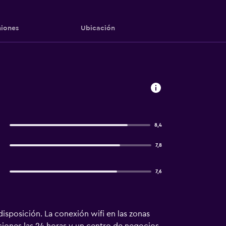
iones
Ubicación
8,4
7,8
7,6
disposición. La conexión wifi en las zonas