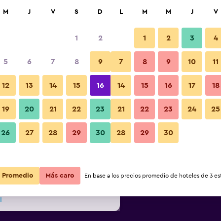
car
M
J
V
S
D
L
M
M
J
V
1
2
1
2
3
4
s barata de precio por noche
5
6
7
8
9
7
8
9
10
11
Restaurante
r
Total noche
12
13
14
15
16
14
15
16
17
18
19
20
21
22
23
21
22
23
24
25
$75
Ver oferta
Fotos
26
27
28
29
30
28
29
30
$87
Ver oferta
$87
Ver oferta
Promedio
Más caro
En base a los precios promedio de hoteles de 3 est
l