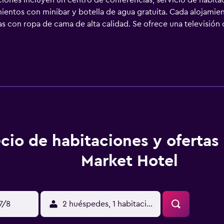
ciones incluyen un centro de conferencias, servicio de habita
ientos con minibar y botella de agua gratuita. Cada alojamie
as con ropa de cama de alta calidad. Se ofrece una televisión
 equipados con artículos de higiene personal de diseño, artíc
ttingham ofrece acceso a Internet wifi gratis con una velocid
y tabla de planchar con plancha. Se ofrece servicio de limpiez
cio de habitaciones y ofertas
Market Hotel
17/8
2 huéspedes, 1 habitación