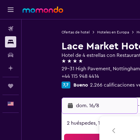
Vuelos
Ofertas de hotel
Hoteles en Europa
H
Alojamientos
Lace Market Hot
Autos
Hotel de 4 estrellas con Restauran
4 estrellas
Planifica con IA
29-31 High Pavement, Nottingham
+44 115 948 4414
Bueno
2.266 calificaciones v
7,7
Trips
Español
dom. 16/8
-
2 huéspedes, 1 habitación