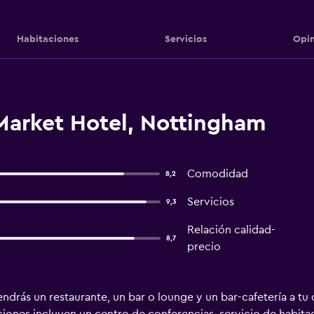
Habitaciones
Servicios
Opin
Market Hotel, Nottingham
Comodidad
8,2
Servicios
9,3
Relación calidad-
8,7
precio
ndrás un restaurante, un bar o lounge y un bar-cafetería a tu 