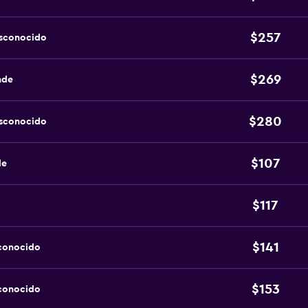
$257
esconocido
$269
nde
$280
esconocido
$107
de
$117
$141
sconocido
$153
sconocido