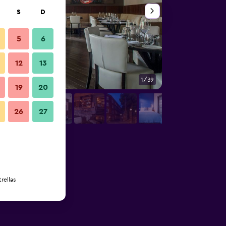
S
D
5
6
12
13
1/39
Baño
19
20
26
27
rellas