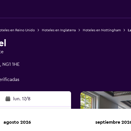
oteles en Reino Unido
Hoteles en Inglaterra
Hoteles en Nottingham
L
el
te
, NG1 1HE
erificadas
lun. 17/8
agosto 2026
septiembre 202