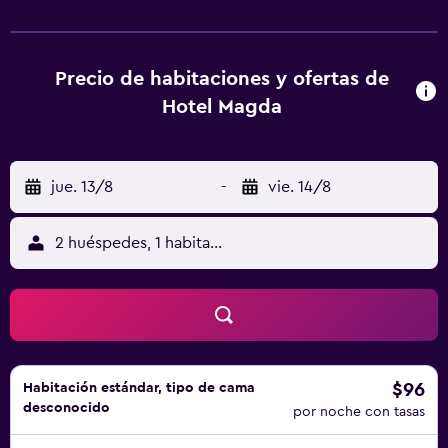
de pantalla plana, y algunas también ofrecen balcón. En
Hotel Magda se puede disfrutar de un desayuno italiano.
La clientela puede practicar actividades en Novafeltria y
alrededores, como ciclismo. Estación de tren de Rímini
Precio de habitaciones y ofertas de
está a 34 km del alojamiento, y Fiabilandia está a 38 km. El
Hotel Magda
aeropuerto (Aeropuerto internacional Federico Fellini)
está a 37 km, y el alojamiento ofrece servicio de traslado
de pago para ir o volver del aeropuerto.
jue. 13/8
-
vie. 14/8
2 huéspedes, 1 habitación
$96
Habitación estándar, tipo de cama
desconocido
por noche con tasas