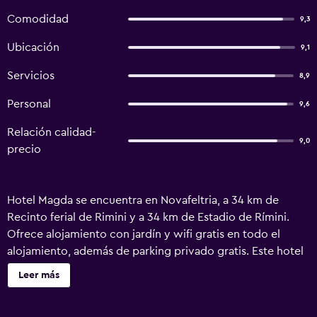
Comodidad
9,3
Ubicación
9,1
Servicios
8,9
Personal
9,6
Relación calidad-
9,0
precio
Hotel Magda se encuentra en Novafeltria, a 34 km de
Recinto ferial de Rimini y a 34 km de Estadio de Rímini.
Ofrece alojamiento con jardín y wifi gratis en todo el
alojamiento, además de parking privado gratis. Este hotel
de 2 estrellas ofrece guardaequipaje. El hotel dispone de
Leer más
habitaciones familiares. En el hotel, todas las habitaciones
están equipadas con aire acondicionado, caja fuerte y TV