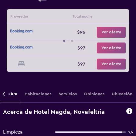
Proveedor
Total noche
$96
Ver oferta
$97
Ver oferta
$97
Ver oferta
Sobre
Habitaciones
Servicios
Opiniones
Ubicación
Acerca de Hotel Magda, Novafeltria
Limpieza
9,5