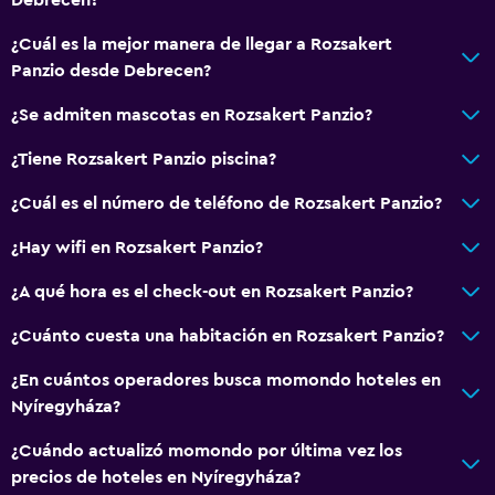
Casilleros
¿Cuál es la mejor manera de llegar a Rozsakert
Vista al jardín
Panzio desde Debrecen?
Piso de parquet o madera noble
¿Se admiten mascotas en Rozsakert Panzio?
Espacio de almacenamiento
¿Tiene Rozsakert Panzio piscina?
Salud y seguridad
¿Cuál es el número de teléfono de Rozsakert Panzio?
Cámaras CCTV en el exterior
¿Hay wifi en Rozsakert Panzio?
Limpieza diaria
¿A qué hora es el check-out en Rozsakert Panzio?
Mosquitera
¿Cuánto cuesta una habitación en Rozsakert Panzio?
Botiquín de primeros auxilios
Cámaras CCTV en zonas comunes
¿En cuántos operadores busca momondo hoteles en
Nyíregyháza?
Servicios y facilidades
¿Cuándo actualizó momondo por última vez los
Check-out exprés
precios de hoteles en Nyíregyháza?