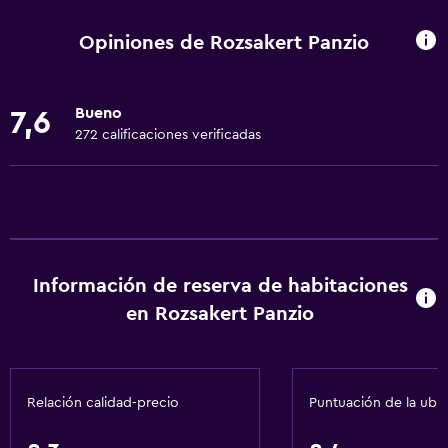
Wifi disponible en todas las instalaciones
Opiniones de Rozsakert Panzio
Internet
Gel de ducha
Bueno
7,6
Ropa de cama
272 calificaciones verificadas
Toallas
Extinguidor
Aire acondicionado
Alarma de humo
Información de reserva de habitaciones
Calefacción
en Rozsakert Panzio
Papeleras
Accesibilidad y adecuación
Relación calidad-precio
Puntuación de la ubi
Para no fumadores
Unidad ubicada en la planta baja