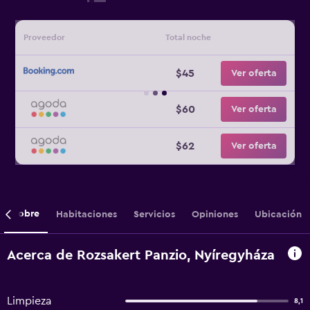
Proveedor
Total noche
$45
Ver oferta
$60
Ver oferta
$62
Ver oferta
Sobre
Habitaciones
Servicios
Opiniones
Ubicación
Acerca de Rozsakert Panzio, Nyíregyháza
Limpieza
8,1