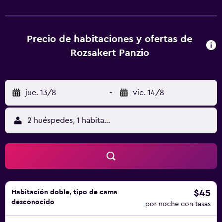
recepción 24 horas y guardaequipaje. En el hostal o
pensión, las habitaciones están equipadas con armario, TV
de pantalla plana, baño privado, ropa de cama y toallas.
Puedes jugar al billar en Rózsakert Panzió. Protestant Great
Precio de habitaciones y ofertas de
Church of Debrecen está a 50 km del alojamiento, y
Rozsakert Panzio
Estadio Nagyerdei está a 48 km. El aeropuerto
(Aeropuerto internacional de Debrecen) está a 53 km.
jue. 13/8
-
vie. 14/8
2 huéspedes, 1 habitación
$45
Habitación doble, tipo de cama
desconocido
por noche con tasas