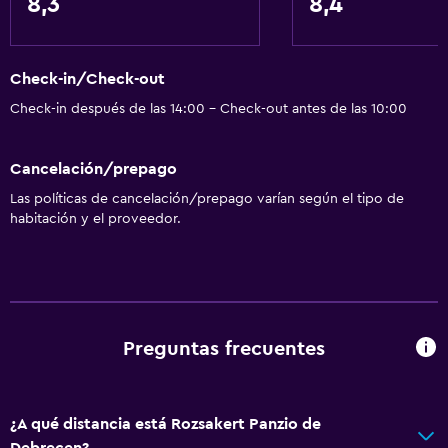
8,3
8,4
Mascotas permitidas bajo consulta (pueden aplicar cargos
extra)
Almohada sin plumas
Check-in/Check-out
Almohada hipoalergénica
Check-in después de las 14:00 - Check-out antes de las 10:00
Áreas designadas para fumadores
Cancelación/prepago
Baño
Las políticas de cancelación/prepago varían según el tipo de
habitación y el proveedor.
Tina de baño
Aseo
Papel higiénico
Ducha
Preguntas frecuentes
Baño privado
General
¿A qué distancia está Rozsakert Panzio de
Habitaciones familiares
Debrecen?