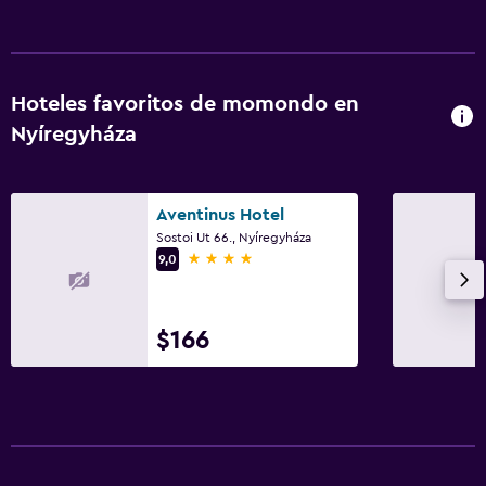
Habitación
Armario o clóset
Hoteles favoritos de momondo en
Nyíregyháza
Comedor
Cocina compartida
Aventinus Hotel
Sostoi Ut 66., Nyíregyháza
Actividades
4 estrellas
9,0
Mesa de billar
$166