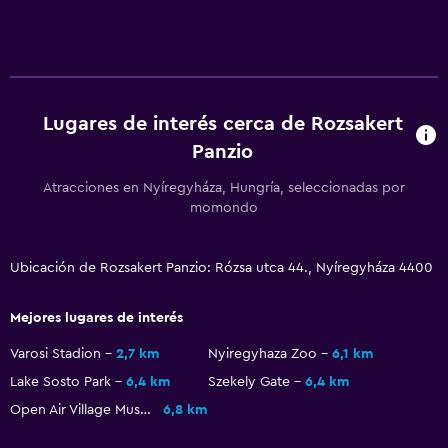
Caja fuerte
Check-in/check-out privado
Recepción 24 horas
Lugares de interés cerca de Rozsakert
Estacionamiento y transporte
Panzio
Estacionamiento en la calle
Atracciones en Nyíregyháza, Hungría, seleccionadas por
Estacionamiento gratuito
momondo
Sistema de entretenimiento
Ubicación de Rozsakert Panzio: Rózsa utca 44., Nyíregyháza 4400
TV de pantalla plana
TV
Mejores lugares de interés
Varosi Stadion
2,7 km
Nyiregyhaza Zoo
6,1 km
Aire libre
Lake Sosto Park
6,4 km
Szekely Gate
6,4 km
Terraza/patio
Open Air Village Museum
6,8 km
Jardín