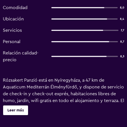
Comodidad
8,0
Ubicación
8,4
Servicios
7,7
Personal
8,7
Relación calidad-
8,3
precio
Rózsakert Panzió está en Nyíregyháza, a 47 km de
Aquaticum Mediterrán Élményfürdő, y dispone de servicio
de check-in y check-out exprés, habitaciones libres de
humo, jardín, wifi gratis en todo el alojamiento y terraza. El
alojamiento se encuentra a 47 km de Főnix Hall, a 48 km de
Leer más
Debrecen Zoo and Amusement Park y a 49 km de Déri
Museum. El alojamiento ofrece cocina compartida,