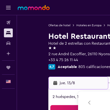
Vuelos
Ofertas de hotel
Hoteles en Europa
Ho
Alojamientos
Hotel Restaurant
Autos
Hotel de 2 estrellas con Restauran
2 estrellas
Planifica con IA
2 rue André Escoffier, 26110 Nyon
+33 4 75 26 11 44
Aceptable
805 calificaciones
6,7
Trips
Español
jue. 13/8
-
2 huéspedes, 1 habitación