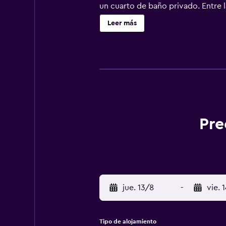
un cuarto de baño privado. Entre l
perfecto para disfrutar de una bue
Leer más
región vinícola del valle del Róda
Pre
jue. 13/8
-
vie. 
Tipo de alojamiento