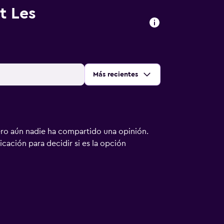
t Les
Ordenar por
:
Más recientes
ero aún nadie ha compartido una opinión.
bicación para decidir si es la opción