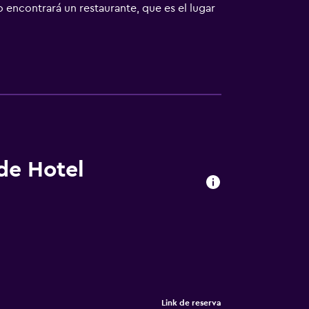
 encontrará un restaurante, que es el lugar
 ubicación, ya que está emplazado de la
es de la región.
 de Hotel
Link de reserva