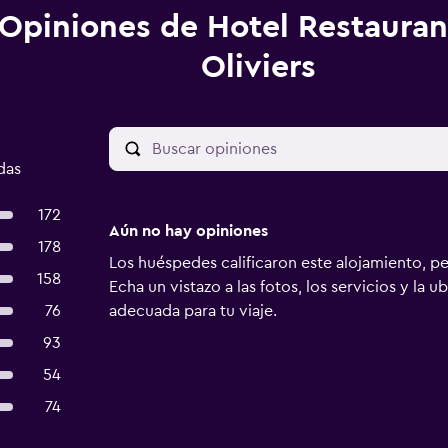
Opiniones de Hotel Restauran
Oliviers
das
172
Aún no hay opiniones
178
Los huéspedes calificaron este alojamiento, p
158
Echa un vistazo a las fotos, los servicios y la u
76
adecuada para tu viaje.
93
54
74