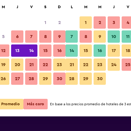
car
M
J
V
S
D
L
M
M
J
V
1
2
1
2
3
4
s barata de precio por noche
5
6
7
8
9
7
8
9
10
11
Vista del exterior
r
Total noche
12
13
14
15
16
14
15
16
17
18
$98
Ver oferta
19
20
21
22
23
21
22
23
24
25
Fotos
26
27
28
29
30
28
29
30
$98
Ver oferta
$100
Ver oferta
Promedio
Más caro
En base a los precios promedio de hoteles de 3 est