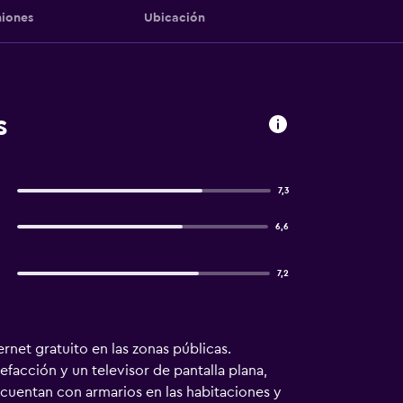
iones
Ubicación
s
7,3
6,6
7,2
rnet gratuito en las zonas públicas.
facción y un televisor de pantalla plana,
cuentan con armarios en las habitaciones y