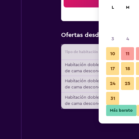
Bus
L
M
$98
Ofertas desde
/
Oferta má
3
4
Tipo de habitación
Proveedo
10
11
Habitación doble, tipo
17
18
de cama desconocido
Habitación doble, tipo
24
25
de cama desconocido
Habitación doble, tipo
31
de cama desconocido
Más barato