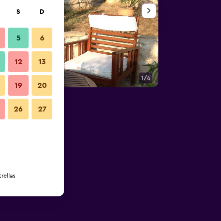
S
D
5
6
12
13
1/4
Habitación
19
20
26
27
rellas