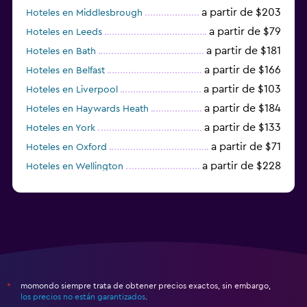
a partir de $203
Hoteles en Middlesbrough
a partir de $79
Hoteles en Leeds
a partir de $181
Hoteles en Bath
a partir de $166
Hoteles en Belfast
a partir de $103
Hoteles en Liverpool
a partir de $184
Hoteles en Haywards Heath
a partir de $133
Hoteles en York
a partir de $71
Hoteles en Oxford
a partir de $228
Hoteles en Wellington
a partir de $231
Hoteles en Appleby-in-Westmorland
momondo siempre trata de obtener precios exactos, sin embargo,
*
los precios no están garantizados
.