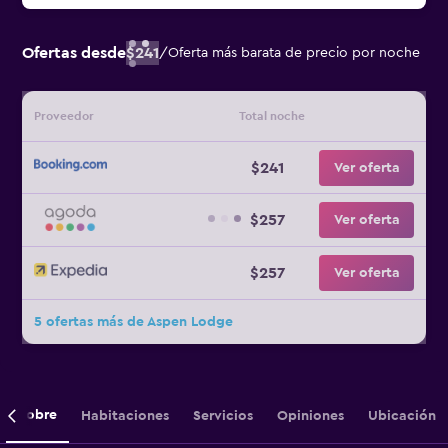
Ofertas desde
$241
/
Oferta más barata de precio por noche
Proveedor
Total noche
$241
Ver oferta
$257
Ver oferta
$257
Ver oferta
5 ofertas más de Aspen Lodge
Sobre
Habitaciones
Servicios
Opiniones
Ubicación