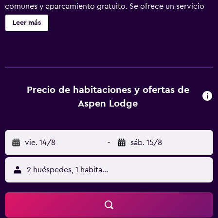
comunes y aparcamiento gratuito. Se ofrece un servicio
de limpieza a petición. Aspen Lodge ofrece 3
Leer más
alojamientos, con acceso por pasillos exteriores y botella
de agua gratuita y cafetera y tetera. Estos alojamientos
con mobiliario y decoración diferentes disponen de
comedor independiente e incluyen escritorio. Las camas
están vestidas con ropa de cama de alta calidad. Se ofrece
una televisión de pantalla plana con canales por satélite.
Precio de habitaciones y ofertas de
Los baños están equipados con ducha con cabezal de
Aspen Lodge
ducha tipo lluvia, albornoces, artículos de higiene
personal de diseño y artículos de higiene personal
gratuitos. Los huéspedes pueden navegar por la web
vie. 14/8
-
sáb. 15/8
gracias a nuestro acceso a Internet wifi gratis. Se ofrece
servicio de limpieza todos los días y es posible solicitar
tabla de planchar con plancha. Se ofrece servicio de
2 huéspedes, 1 habitación
limpieza a petición. Se pueden practicar las actividades de
ocio y esparcimiento que se indican más abajo en las
instalaciones o cerca del alojamiento (es posible que se
aplique un recargo).