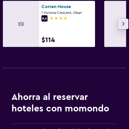
Corran House
1 Victoria Crescent, Oban
4 estrellas
8,6
$114
Ahorra al reservar
hoteles con momondo