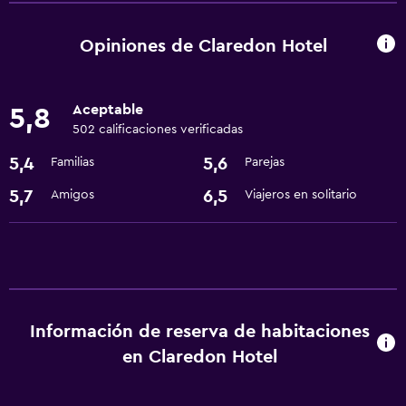
Secador de pelo
Opiniones de Claredon Hotel
General
Espacio de almacenamiento
Aceptable
5,8
502 calificaciones verificadas
Servicios básicos
5,4
5,6
Familias
Parejas
Wifi gratis
5,7
6,5
Amigos
Viajeros en solitario
Información de reserva de habitaciones
en Claredon Hotel