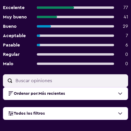
Excelente
77
Muy bueno
41
Bueno
29
Aceptable
7
Pasable
6
Regular
0
Malo
0
Ordenar por
:
Más recientes
Todos los filtros