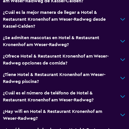
am Weser-Radweg de Kassel-Calden?
General
Zona de estar
¿Cuál es la mejor manera de llegar a Hotel &
Restaurant Kronenhof am Weser-Radweg desde
Vista al jardín
Kassel-Calden?
Casilleros
¿Se admiten mascotas en Hotel & Restaurant
Teléfono
Kronenhof am Weser-Radweg?
Alfombrado
¿Ofrece Hotel & Restaurant Kronenhof am Weser-
Vista a la montaña
Radweg opciones de comida?
Espacio de almacenamiento
¿Tiene Hotel & Restaurant Kronenhof am Weser-
Radweg piscina?
Servicios y facilidades
Cajero automático/banco
¿Cuál es el número de teléfono de Hotel &
Restaurant Kronenhof am Weser-Radweg?
Servicio de despertador
Caja fuerte
¿Hay wifi en Hotel & Restaurant Kronenhof am
Weser-Radweg?
Instalaciones para reuniones