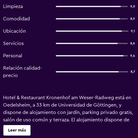
Limpieza
9,0
Comodidad
8,9
Ubicación
9,1
Servicios
8,6
Personal
9,4
Relación calidad-
8,7
precio
Hotel & Restaurant Kronenhof am Weser-Radweg está en
Oedelsheim, a 33 km de Universidad de Göttingen, y
dispone de alojamiento con jardín, parking privado gratis,
salón de uso común y terraza. El alojamiento dispone de
restaurante y también tiene bar, sauna y centro de spa.
Leer más
Hay wifi gratis y cajero automático. En el hotel, las