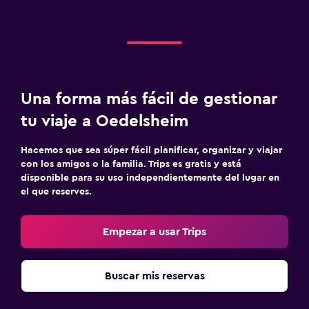
Spa
Sauna
Lavandería
Lavandería
Una forma más fácil de gestionar
Servicio de planchado
tu viaje a Oedelsheim
Habitación
Hacemos que sea súper fácil planificar, organizar y viajar
con los amigos o la familia. Trips es gratis y está
Perchero
disponible para su uso independientemente del lugar en
el que reserves.
Armario o clóset
Empezar a usar Trips
Zona de trabajo
Fax/fotocopiadora
Buscar mis reservas
Escritorio