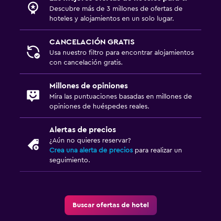
Bar/lounge
Descubre más de 3 millones de ofertas de
La comida se puede entregar en el alojamiento
hoteles y alojamientos en un solo lugar.
CANCELACIÓN GRATIS
Estacionamiento y transporte
Usa nuestro filtro para encontrar alojamientos
Estacionamiento gratuito
con cancelación gratis.
Estacionamiento privado
Millones de opiniones
Servicio de traslado (cargo adicional)
Mira las puntuaciones basadas en millones de
opiniones de huéspedes reales.
Sistema de entretenimiento
Alertas de precios
TV de pantalla plana
¿Aún no quieres reservar?
Crea una alerta de precios
para realizar un
Sala de estar/TV compartida
seguimiento.
TV
Spa
Buscar ofertas de hotel
Masajes