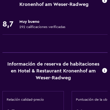
extra)
Kronenhof am Weser-Radweg
Accesibilidad
Ducha adaptada para silla de ruedas
Muy bueno
8,7
Ascensor
292 calificaciones verificadas
Silla para ducha
Ascensor disponible
Estacionamiento accesible
Para no fumadores
Plantas superiores accesibles por ascensor
Información de reserva de habitaciones
en Hotel & Restaurant Kronenhof am
Servicios básicos
Weser-Radweg
Wifi gratis
Internet
Relación calidad-precio
Puntuación de la ubi
Ropa de cama
Toallas