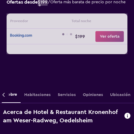
Ofertas desde
$199
/
Oferta más barata de precio por noche
Proveedor
Total noche
$199
Ver oferta
Sobre
Habitaciones
Servicios
Opiniones
Ubicación
Acerca de Hotel & Restaurant Kronenhof
am Weser-Radweg, Oedelsheim