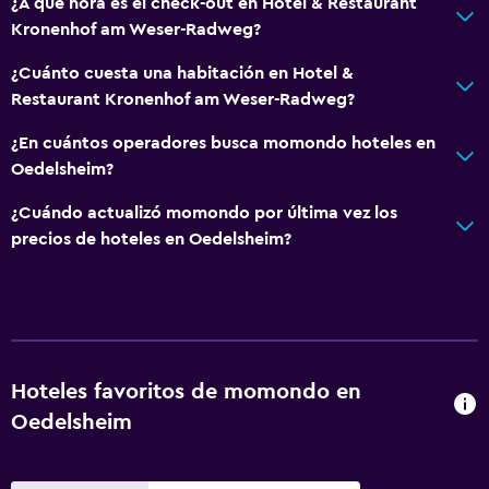
Minimercado en las instalaciones
¿A qué hora es el check-out en Hotel & Restaurant
Kronenhof am Weser-Radweg?
Mostrador de información turística
Acceso con llave
¿Cuánto cuesta una habitación en Hotel &
Restaurant Kronenhof am Weser-Radweg?
Baño
¿En cuántos operadores busca momondo hoteles en
Inodoro adaptado
Oedelsheim?
Ducha
¿Cuándo actualizó momondo por última vez los
Secador de pelo
precios de hoteles en Oedelsheim?
Aseo
Papel higiénico
Baño privado
Hoteles favoritos de momondo en
Aire libre
Oedelsheim
Terraza/patio
Sillas de playa