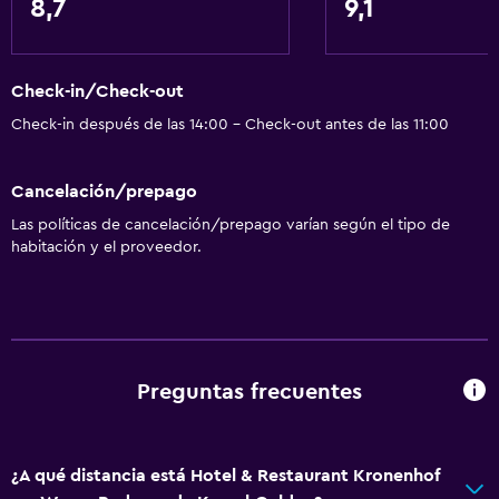
8,7
9,1
Extinguidor
Artículos de aseo gratis
Check-in/Check-out
Alarma de humo
Check-in después de las 14:00 - Check-out antes de las 11:00
Calefacción
Cancelación/prepago
Actividades
Las políticas de cancelación/prepago varían según el tipo de
Senderismo
habitación y el proveedor.
Bicicletas
Juegos de mesa/rompecabezas
Sala de juegos
Ciclismo
Preguntas frecuentes
Salón de belleza
Ping pong
¿A qué distancia está Hotel & Restaurant Kronenhof