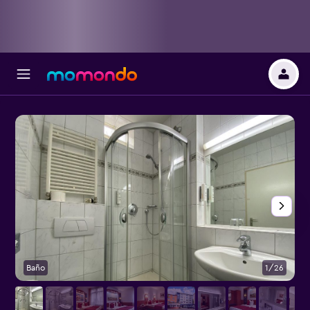
Baño
1/26