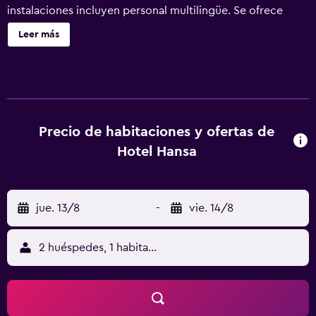
instalaciones incluyen personal multilingüe. Se ofrece
servicio de cambio de toallas a petición. Hotel Hansa
Leer más
ofrece 19 alojamientos con minibar y botella de agua
gratuita. Se ofrece una televisión de pantalla plana de 26
pulgadas con canales por satélite. Los baños están
equipados con ducha, artículos de higiene personal
gratuitos y secador de pelo. Este hotel en Offenbach del
Meno ofrece acceso a Internet wifi gratis con una
Precio de habitaciones y ofertas de
velocidad de 50 Mbps o más. Los servicios para las
Hotel Hansa
personas de negocios incluyen escritorio y teléfono. Las
habitaciones también incluyen cafetera y tetera y cortinas
opacas. Es posible solicitar tabla de planchar con plancha,
jue. 13/8
-
vie. 14/8
cambio de toallas y cambio de sábanas. Se ofrece servicio
de limpieza todos los días. Se pueden practicar las
actividades de ocio y esparcimiento que se indican más
2 huéspedes, 1 habitación
abajo en las instalaciones o cerca del alojamiento (es
posible que se aplique un recargo).