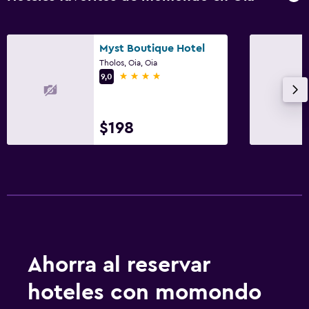
Myst Boutique Hotel
Tholos, Oia, Oia
4 estrellas
9,0
$198
Ahorra al reservar
hoteles con momondo