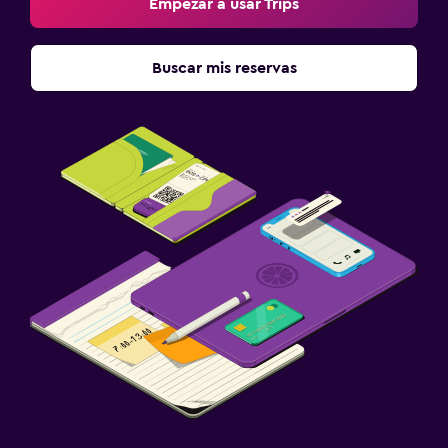
Empezar a usar Trips
Zona de trabajo
Fax/fotocopiadora
Buscar mis reservas
Escritorio
Gimnasio
Tenis
Spa
Sauna