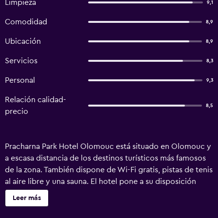
Limpieza
9,1
Comodidad
8,9
Ubicación
8,9
Servicios
8,3
Personal
9,3
Relación calidad-
8,5
precio
Pracharna Park Hotel Olomouc está situado en Olomouc y
a escasa distancia de los destinos turísticos más famosos
de la zona. También dispone de Wi-Fi gratis, pistas de tenis
al aire libre y una sauna. El hotel pone a su disposición
espaciosas habitaciones provistas de un secador de pelo.
Leer más
El restaurante del hotel está abierto a la hora de comer y
cenar y proporciona un lugar ideal para los que prefieren