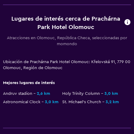
Baño
Inodoro con cisterna alta
Lugares de interés cerca de Prachárna
Tina de baño
Park Hotel Olomouc
Secador de pelo
Atracciones en Olomouc, República Checa, seleccionadas por
Aseo
momondo
Papel higiénico
Baño privado
Ubicación de Prachárna Park Hotel Olomouc: Křelovská 91, 779 00
Olomouc, Región de Olomouc
Comedor
Mejores lugares de interés
Copas
Andruv stadion
2,6 km
Holy Trinity Column
3,0 km
Tetera eléctrica
Astronomical Clock
3,0 km
St. Michael's Church
3,2 km
Menús para dietas especiales (bajo petición)
Bar de tapas
Restaurante
Cafetera