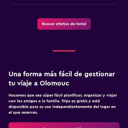
Actividades
Senderismo
Bicicletas
Buscar ofertas de hotel
Ciclismo
Salud y seguridad
Limpieza diaria
Botiquín de primeros auxilios
Una forma más fácil de gestionar
Caja fuerte
tu viaje a Olomouc
Ideal para familias
Hacemos que sea súper fácil planificar, organizar y viajar
Cuidado de niños o guardería
con los amigos o la familia. Trips es gratis y está
disponible para su uso independientemente del lugar en
Cuna/cama nido disponibles
el que reserves.
Comidas para niños