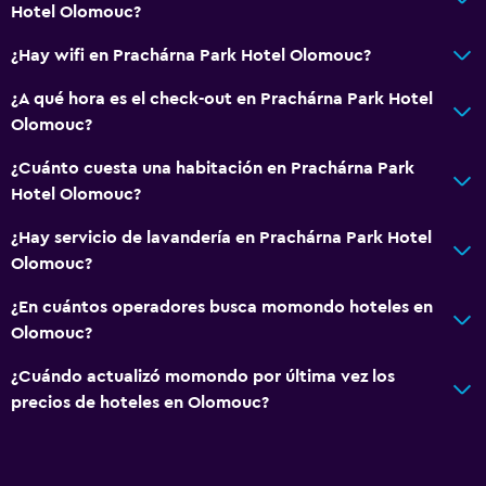
Hotel Olomouc?
Botella de agua
¿Hay wifi en Prachárna Park Hotel Olomouc?
Check-in/check-out privado
Recepción 24 horas
¿A qué hora es el check-out en Prachárna Park Hotel
Olomouc?
General
¿Cuánto cuesta una habitación en Prachárna Park
Habitaciones familiares
Hotel Olomouc?
Zona de estar
¿Hay servicio de lavandería en Prachárna Park Hotel
Vista al jardín
Olomouc?
Sofá
¿En cuántos operadores busca momondo hoteles en
Casilleros
Olomouc?
Teléfono
¿Cuándo actualizó momondo por última vez los
Alfombrado
precios de hoteles en Olomouc?
Espacio de almacenamiento