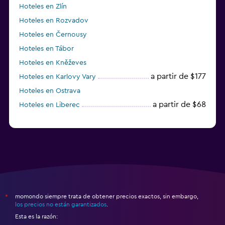
Hoteles en Zlín
Hoteles en Rozvadov
Hoteles en Černousy
Hoteles en Tábor
Hoteles en Kněževes
a partir de $177
Hoteles en Karlovy Vary
Hoteles en Ostrava
a partir de $68
Hoteles en Liberec
momondo siempre trata de obtener precios exactos, sin embargo,
*
los precios no están garantizados
.
Esta es la razón: