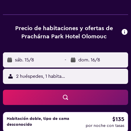
no tener que salir del alojamiento y de todo lo que ofrece.
El hotel es una base estupenda para explorar Palacky
University of Olomouc y Columna de la Santísima Trinidad
de Olomouc, además de todo lo que la zona ofrece. El
Precio de habitaciones y ofertas de
atento personal del mostrador turístico estará a tu
Prachárna Park Hotel Olomouc
disposición para ayudarte a organizar y reservar
excursiones y actividades durante tu estancia en
Olomouc.
sáb. 15/8
-
dom. 16/8
2 huéspedes, 1 habitación
$135
Habitación doble, tipo de cama
desconocido
por noche con tasas