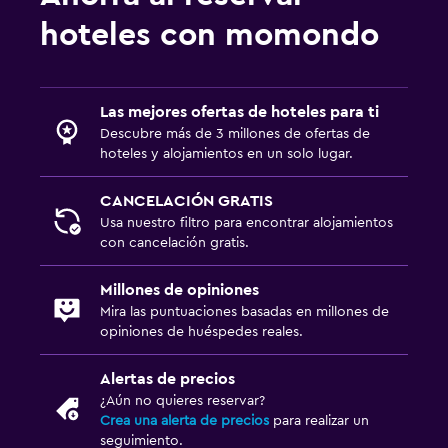
Estacionamiento y transporte
hoteles con momondo
Carga de vehículos eléctricos
Estacionamiento gratuito
Estacionamiento privado
Las mejores ofertas de hoteles para ti
Descubre más de 3 millones de ofertas de
hoteles y alojamientos en un solo lugar.
Aire libre
Terraza/patio
CANCELACIÓN GRATIS
Área de picnic
Usa nuestro filtro para encontrar alojamientos
con cancelación gratis.
Jardín
Millones de opiniones
Habitación
Mira las puntuaciones basadas en millones de
opiniones de huéspedes reales.
Enchufe cerca de la cama
Sofá cama
Alertas de precios
¿Aún no quieres reservar?
Armario o clóset
Crea una alerta de precios
para realizar un
seguimiento.