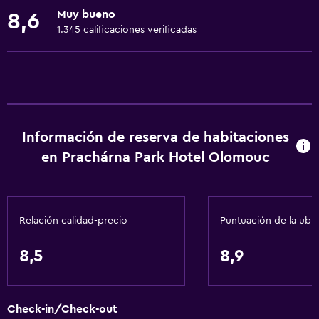
Toallas
Muy bueno
8,6
Ventilador
1.345 calificaciones verificadas
Extinguidor
Artículos de aseo gratis
Alarma de humo
Calefacción
Información de reserva de habitaciones
Adaptador
en Prachárna Park Hotel Olomouc
Aire acondicionado
Papeleras
Relación calidad-precio
Puntuación de la ubi
Accesibilidad y adecuación
Accesibilidad
8,5
8,9
Ascensor
Almohada hipoalergénica
Check-in/Check-out
Habitación hipoalergénica