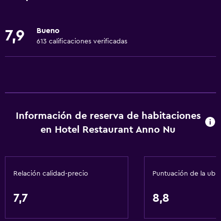
Internet
Ropa de cama
Bueno
7,9
Toallas
613 calificaciones verificadas
Extinguidor
Artículos de aseo gratis
Champú
Alarma de humo
Información de reserva de habitaciones
Calefacción
en Hotel Restaurant Anno Nu
Gel de ducha
Papeleras
Relación calidad-precio
Puntuación de la ubi
Accesibilidad y adecuación
Accesibilidad
7,7
8,8
Hipoalergénico