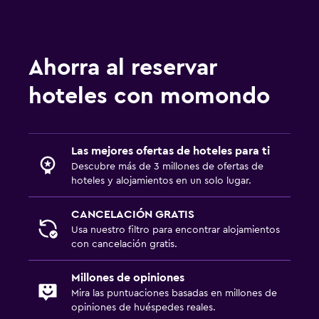
Baño
Inodoro adaptado
Ducha
Ahorra al reservar
Secador de pelo
hoteles con momondo
Aseo
Papel higiénico
Baño privado
Las mejores ofertas de hoteles para ti
Descubre más de 3 millones de ofertas de
Ducha italiana
hoteles y alojamientos en un solo lugar.
General
CANCELACIÓN GRATIS
Vista a una calle tranquila
Usa nuestro filtro para encontrar alojamientos
con cancelación gratis.
Habitaciones familiares
Zona de estar
Millones de opiniones
Mira las puntuaciones basadas en millones de
Vista al jardín
opiniones de huéspedes reales.