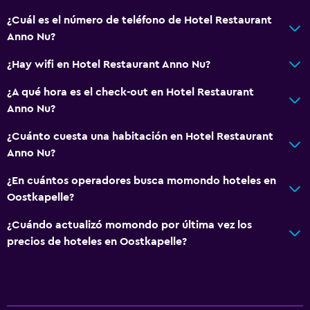
La comida se puede entregar en el alojamiento
¿Cuál es el número de teléfono de Hotel Restaurant
Anno Nu?
Cafetería
Mesa de comedor
¿Hay wifi en Hotel Restaurant Anno Nu?
¿A qué hora es el check-out en Hotel Restaurant
Servicios y facilidades
Anno Nu?
Cajero automático/banco
¿Cuánto cuesta una habitación en Hotel Restaurant
Servicio de despertador
Anno Nu?
Caja fuerte
¿En cuántos operadores busca momondo hoteles en
Cambio de divisas
Oostkapelle?
Instalaciones para reuniones
¿Cuándo actualizó momondo por última vez los
Acceso con llave
precios de hoteles en Oostkapelle?
Check-out exprés
Check-in/check-out privado