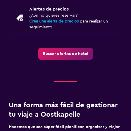
Piso de parquet o madera noble
Alertas de precios
Vista a la ciudad
¿Aún no quieres reservar?
Espacio de almacenamiento
Crea una alerta de precios
para realizar un
seguimiento.
Sistema de entretenimiento
Radio
Buscar ofertas de hotel
TV de pantalla plana
Sala de estar/TV compartida
TV por cable o vía satélite
TV
Salud y seguridad
Una forma más fácil de gestionar
Limpieza diaria
tu viaje a Oostkapelle
Cámaras CCTV en zonas comunes
Hacemos que sea súper fácil planificar, organizar y viajar
Cámaras CCTV en el exterior