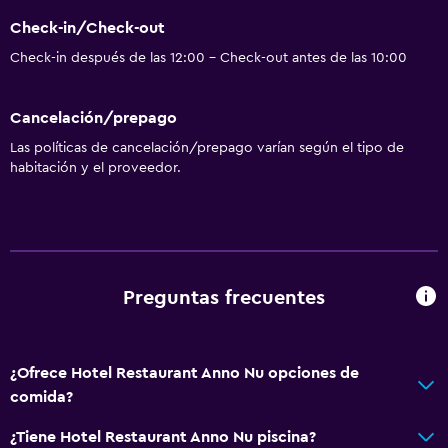
Estacionamiento accesible
Check-in/Check-out
Almohada hipoalergénica
Check-in después de las 12:00 - Check-out antes de las 10:00
Habitación hipoalergénica
Para no fumadores
Cancelación/prepago
Almohada sin plumas
Las políticas de cancelación/prepago varían según el tipo de
Plantas superiores accesibles por escaleras
habitación y el proveedor.
Áreas designadas para fumadores
Entrada privada
Comedor
Preguntas frecuentes
Tetera eléctrica
Menús para dietas especiales (bajo petición)
¿Ofrece Hotel Restaurant Anno Nu opciones de
Restaurante
comida?
Bar/lounge
¿Tiene Hotel Restaurant Anno Nu piscina?
Tetera/cafetera