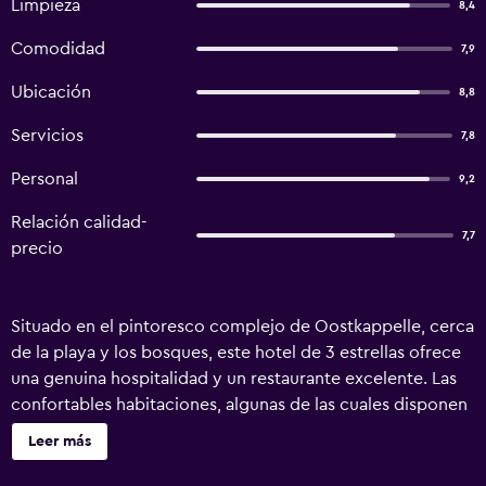
Limpieza
8,4
Comodidad
7,9
Ubicación
8,8
Servicios
7,8
Personal
9,2
Relación calidad-
7,7
precio
Situado en el pintoresco complejo de Oostkappelle, cerca
de la playa y los bosques, este hotel de 3 estrellas ofrece
una genuina hospitalidad y un restaurante excelente. Las
confortables habitaciones, algunas de las cuales disponen
de balcón, la acogedora cafetería y el tranquilo jardín
Leer más
trasero son lugares tranquilos donde podrá relajarse y
descansar. Los clientes podrán hacer senderismo y