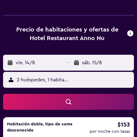
ciclismo por los extensos caminos de dunas y los
pintorescos alrededores. Las bicicletas se pueden guardar
en el hotel. Ubicado al final de la península que queda más
al sur, esta zona ofrece una amplia variedad de
Precio de habitaciones y ofertas de
excursiones de un día, a poca distancia. Descubra las
Hotel Restaurant Anno Nu
ciudades marítimas que hay a lo largo de la costa o
aventúrese por la frontera del dinámico Amberes y la
histórica Brujas.
vie. 14/8
-
sáb. 15/8
2 huéspedes, 1 habitación
$153
Habitación doble, tipo de cama
desconocido
por noche con tasas