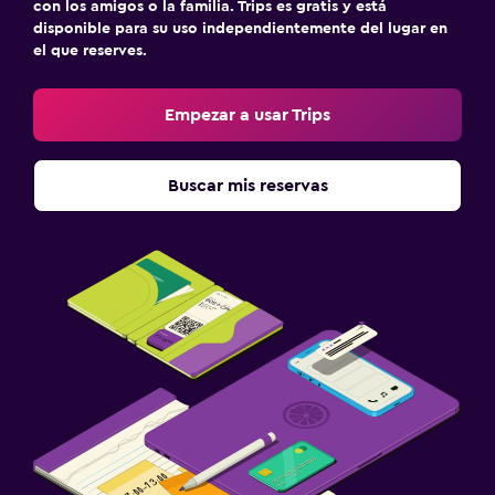
con los amigos o la familia. Trips es gratis y está
Seguridad las 24 horas
disponible para su uso independientemente del lugar en
el que reserves.
Caja fuerte
Empezar a usar Trips
Estacionamiento y transporte
Carga de vehículos eléctricos
Buscar mis reservas
Estacionamiento en la calle
Estacionamiento gratuito
Estacionamiento privado
Aire libre
Terraza/patio
Terraza
Jardín
Habitación