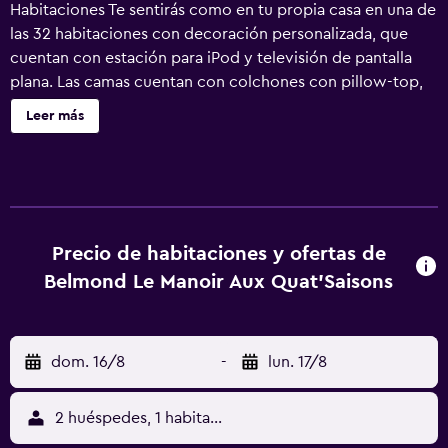
Habitaciones Te sentirás como en tu propia casa en una de
las 32 habitaciones con decoración personalizada, que
cuentan con estación para iPod y televisión de pantalla
plana. Las camas cuentan con colchones con pillow-top,
cubrecama y sábanas de algodón egipcio para descansar
Leer más
plácidamente. La televisión con canales digitales y
reproductores de DVD es ideal para entretenerse, y
gracias al acceso a internet por wifi de cortesía no
perderás el contacto con el resto del mundo. El baño
privado dispone de artículos de tocador de diseñador y
secador de pelo. Servicios Con servicios como masajes,
Precio de habitaciones y ofertas de
tratamientos corporales o tratamientos faciales, te sentirás
Belmond Le Manoir Aux Quat'Saisons
como nuevo. Se ofrece además acceso a internet por wifi
gratuito, servicios de concierge y servicio de guardería
con cargo. Serivicos de negocios y otros Tendrás servicio
dom. 16/8
-
lun. 17/8
de limusina o coche con chofer, una sala de computadoras
y periódicos gratis en el lobby a tu disposición. ¿Estás
organizando un evento en Oxford? En este hotel, dispones
2 huéspedes, 1 habitación
de 175 metros cuadrados de espacio con zonas para