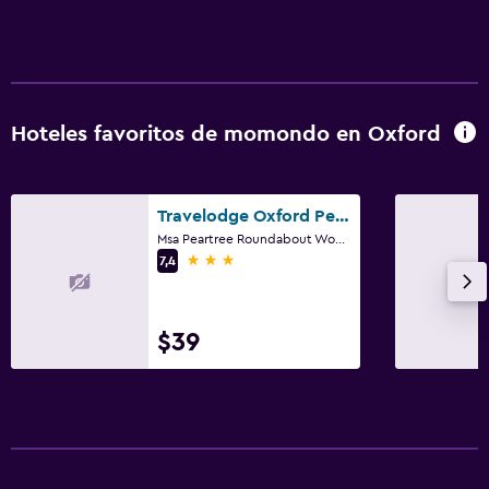
Hoteles favoritos de momondo en Oxford
Travelodge Oxford Peartree
Msa Peartree Roundabout Woodstock Road, Oxford
3 estrellas
7,4
$39