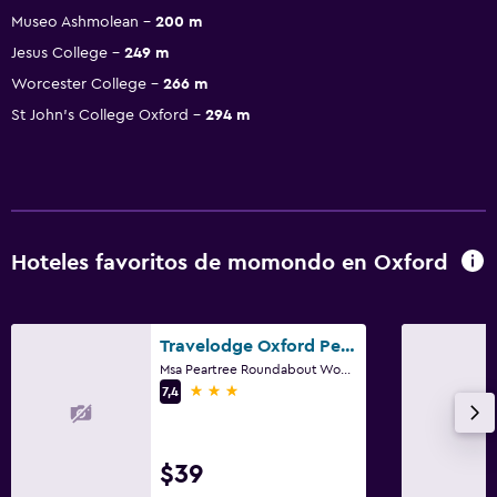
Museo Ashmolean
200 m
Jesus College
249 m
Worcester College
266 m
St John's College Oxford
294 m
Hoteles favoritos de momondo en Oxford
Travelodge Oxford Peartree
Msa Peartree Roundabout Woodstock Road, Oxford
3 estrellas
7,4
$39