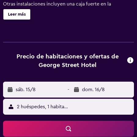
Otras instalaciones incluyen una caja fuerte en la
recepción y personal multilingüe. George Street Hotel
Leer más
ofrece 41 alojamientos con aire acondicionado, caja fuerte
y botella de agua gratuita. Las camas tienen colchones
con una capa de acolchado adicional y están vestidas con
ropa de cama de alta calidad. Se ofrece una televisión de
pantalla plana en todas las habitaciones. Se ofrece
frigorífico y cafetera y tetera. Los baños están equipados
Precio de habitaciones y ofertas de
con bañera y ducha independientes con cabezal de ducha
George Street Hotel
tipo lluvia, artículos de higiene personal de diseño,
artículos de higiene personal gratuitos y secador de pelo.
Este hotel en Oxford ofrece acceso a Internet gratis por
sáb. 15/8
-
dom. 16/8
cable y wifi. La velocidad del wifi es de 50 Mbps o más.
Los servicios para las personas de negocios incluyen
escritorio y teléfono. Es posible solicitar juegos de cama
2 huéspedes, 1 habitación
hipoalergénicos y tabla de planchar con plancha. Se
ofrece servicio de limpieza todos los días.