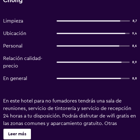
Chong
Limpieza
8,7
Ubicación
9,4
Personal
8,6
Relación calidad-
8,9
precio
En general
8,8
En este hotel para no fumadores tendrás una sala de
reuniones, servicio de tintorería y servicio de recepción
24 horas a tu disposición. Podrás disfrutar de wifi gratis en
las zonas comunes y aparcamiento gratuito. Otras
instalaciones incluyen un jardín. Tharakiree Place Hotel
Leer más
ofrece 48 alojamientos con aire acondicionado, botella de