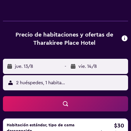
agua gratuita y artículos de higiene personal gratuitos. Las
habitaciones disponen de balcón. Se ofrece una televisión
de pantalla plana de 40 pulgadas con canales digitales. Los
baños están equipados con ducha. Los huéspedes pueden
navegar por la web gracias a nuestro acceso a Internet
Precio de habitaciones y ofertas de
wifi gratis. Se ofrece servicio de limpieza todos los días y
Tharakiree Place Hotel
es posible solicitar secador de pelo.
jue. 13/8
-
vie. 14/8
2 huéspedes, 1 habitación
$30
Habitación estándar, tipo de cama