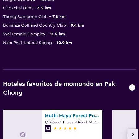
Chokchai Farm
5.2 km
Thong Somboon Club
7.8 km
Bonanza Golf and Country Club
9.4 km
Wai Temple Complex
11.5 km
Nam Phut Natural Spring
12.9 km
Hoteles favoritos de momondo en Pak
Chong
Muthi Maya Forest Pool Villa Resort - Sha Plus Certified
1/3 Moo 6 Thanarat Road, Mu Si, Pakchong, Nakorn Ratchasima, Pak Chong
5 estrellas
9,2