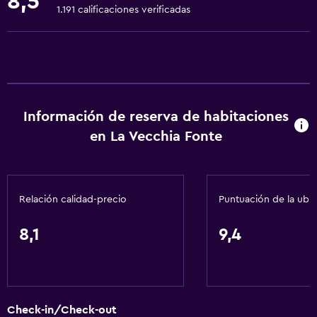
8,5
Alarma de humo
1.191 calificaciones verificadas
Calefacción
Aire acondicionado
Wifi gratis
Ropa de cama
Información de reserva de habitaciones
Toallas
en La Vecchia Fonte
Champú
Gel de ducha
Papeleras
Relación calidad-precio
Puntuación de la ubi
Acondicionador
8,1
9,4
Baño
Inodoro con cisterna alta
Secador de pelo
Check-in/Check-out
Albornoz