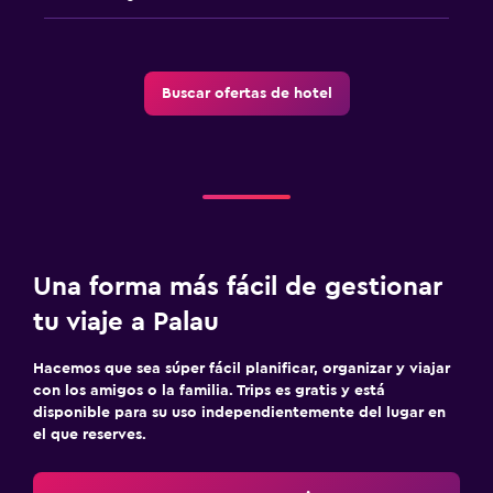
Terraza/patio
Toallas de playa
Terraza
Buscar ofertas de hotel
Habitación
Cama plegable
Enchufe cerca de la cama
Sofá cama
Una forma más fácil de gestionar
Perchero
tu viaje a Palau
Armario o clóset
Hacemos que sea súper fácil planificar, organizar y viajar
Actividades
con los amigos o la familia. Trips es gratis y está
disponible para su uso independientemente del lugar en
Tienda de regalos
el que reserves.
Acceso a la playa
Bicicletas