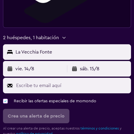
Servicios de lavandería/tintorería
Zona de trabajo
Caja fuerte para laptops
2 huéspedes, 1 habitación
Escritorio
La Vecchia Fonte
Gimnasio
Gimnasio
vie. 14/8
sáb. 15/8
Recibir las ofertas especiales de momondo
Crea una alerta de precio
Al crear una alerta de precio, aceptas nuestros
términos y condiciones
y
nuestra
política de privacidad.
.