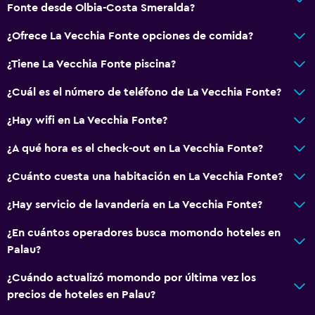
Fonte desde Olbia-Costa Smeralda?
Espacio de almacenamiento
¿Ofrece La Vecchia Fonte opciones de comida?
Vista a una calle tranquila
Vista al mar
¿Tiene La Vecchia Fonte piscina?
Zona de estar
¿Cuál es el número de teléfono de La Vecchia Fonte?
Pantuflas
¿Hay wifi en La Vecchia Fonte?
Sofá
¿A qué hora es el check-out en La Vecchia Fonte?
Habitaciones insonorizadas
Teléfono
¿Cuánto cuesta una habitación en La Vecchia Fonte?
Piso de mosaico/mármol
¿Hay servicio de lavandería en La Vecchia Fonte?
Vista a la ciudad
¿En cuántos operadores busca momondo hoteles en
Palau?
Comedor
¿Cuándo actualizó momondo por última vez los
Copas
precios de hoteles en Palau?
Tetera eléctrica