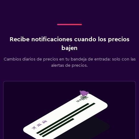
Traslado aeropuerto
Ideal para familias
Cuna/cama nido disponibles
Recibe notificaciones cuando los precios
Equipo infantil para zona de juegos al aire libre
bajen
Servicios de cuidado de niños (con cargos)
Cambios diarios de precios en tu bandeja de entrada: solo con las
Parque infantil
alertas de precios.
Sistema de entretenimiento
TV de pantalla plana
Biblioteca
TV
Lavandería
Lavandería