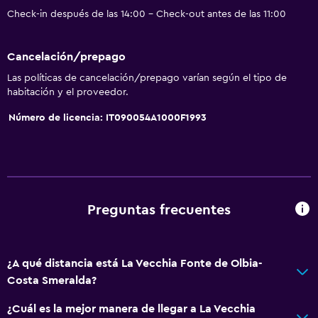
Check-in después de las 14:00 - Check-out antes de las 11:00
Baño privado
Inodoro adaptado
Cancelación/prepago
Ducha
Las políticas de cancelación/prepago varían según el tipo de
Gorro de baño
habitación y el proveedor.
Tina de baño
Número de licencia: IT090054A1000F1993
Bidé
Aseo
Papel higiénico
Cepillo de dientes
Preguntas frecuentes
Ducha italiana
¿A qué distancia está La Vecchia Fonte de Olbia-
General
Costa Smeralda?
Vista al patio interior
¿Cuál es la mejor manera de llegar a La Vecchia
Posibilidad de habitaciones conectadas