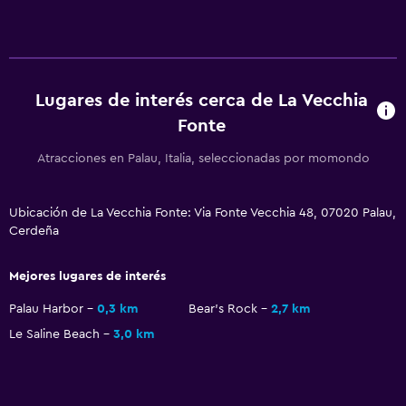
Almuerzos para llevar
Fruta
Bar/lounge
Lugares de interés cerca de La Vecchia
La comida se puede entregar en el alojamiento
Fonte
Minibar
Bar de tapas
Atracciones en Palau, Italia, seleccionadas por momondo
Desayuno en la habitación
Ubicación de La Vecchia Fonte: Via Fonte Vecchia 48, 07020 Palau,
Tetera/cafetera
Cerdeña
Cafetera
Mejores lugares de interés
Accesibilidad y adecuación
Palau Harbor
0,3 km
Bear's Rock
2,7 km
Para no fumadores
Le Saline Beach
3,0 km
Lavabo bajo
Fregadero bajo