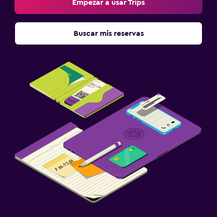
Empezar a usar Trips
Submarinismo
Buceo
Buscar mis reservas
Salud y seguridad
Limpieza diaria
Cámaras CCTV en zonas comunes
Cámaras CCTV en el exterior
Seguridad las 24 horas
Caja fuerte
Estacionamiento y transporte
Estacionamiento
Estacionamiento privado
Servicio de traslado (cargo adicional)