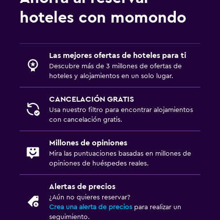
hoteles con momondo
Recepción 24 horas
Caja fuerte
Las mejores ofertas de hoteles para ti
Piscina y spa
Descubre más de 3 millones de ofertas de
Piscina climatizada
hoteles y alojamientos en un solo lugar.
Bañera de hidromasaje
CANCELACIÓN GRATIS
Toallas para piscina
Usa nuestro filtro para encontrar alojamientos
con cancelación gratis.
Piscina privada
Masajes
Millones de opiniones
Sauna
Mira las puntuaciones basadas en millones de
opiniones de huéspedes reales.
Aire libre
Alertas de precios
Comedor al aire libre
¿Aún no quieres reservar?
Crea una alerta de precios
para realizar un
Muebles de exterior
seguimiento.