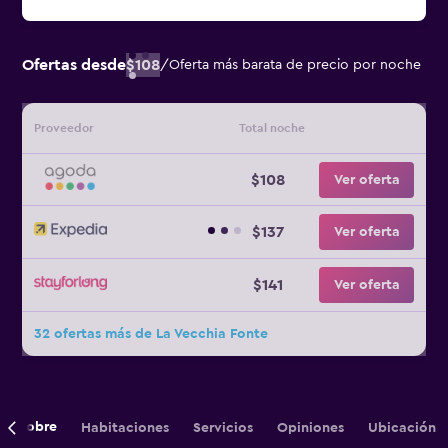
Ofertas desde
$108
/
Oferta más barata de precio por noche
Proveedor
Total noche
$108
Ver oferta
$137
Ver oferta
$141
Ver oferta
32 ofertas más de La Vecchia Fonte
Sobre
Habitaciones
Servicios
Opiniones
Ubicación