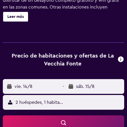
disfrutar de un desayuno completo gratuito y wifi gratis
en las zonas comunes. Otras instalaciones incluyen
aparcamiento sin asistencia, servicios de conserjería y
Leer más
servicio de tintorería. La Vecchia Fonte ofrece 36
alojamientos con minibar y caja fuerte (cabe un portátil).
Cada alojamiento tiene un mobiliario y decoración
diferentes. Se ofrece una televisión de pantalla plana de
32 pulgadas con canales digitales. Los baños están
dotados de artículos de higiene personal de diseño, bidé,
Precio de habitaciones y ofertas de La
artículos de higiene personal gratuitos y secador de pelo.
Vecchia Fonte
Este hotel en Palau ofrece acceso a Internet wifi gratis. Los
servicios para personas de negocios incluyen escritorio y
sillas de oficina. Se ofrece servicio de limpieza todos los
vie. 14/8
-
sáb. 15/8
días y es posible solicitar masajes en la habitación. Se
pueden practicar las actividades de ocio y esparcimiento
que se indican más abajo en las instalaciones o cerca del
2 huéspedes, 1 habitación
alojamiento (es posible que se aplique un recargo).