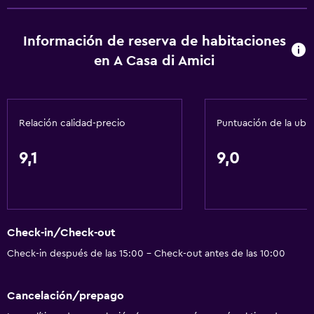
Adaptador
Información de reserva de habitaciones
Gel de ducha
en A Casa di Amici
Aire acondicionado
Papeleras
Relación calidad-precio
Puntuación de la ubi
Actividades
Senderismo
9,1
9,0
Bicicletas
Juegos de mesa/rompecabezas
Sala de juegos
Check-in/Check-out
Dardos
Check-in después de las 15:00 - Check-out antes de las 10:00
Buceo
Entretenimiento nocturno
Cancelación/prepago
Clases de cocina