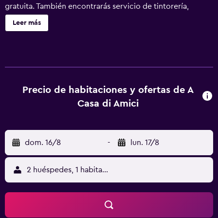
gratuita. También encontrarás servicio de tintorería,
lavandería y una sala de ordenadores. A Casa di Amici
Leer más
ofrece 11 alojamientos con aire acondicionado, cocina
compartida o común y secador de pelo. Las habitaciones
disponen de balcón. Estos alojamientos con mobiliario y
decoración diferentes disponen de escritorio. Se ofrece
frigorífico/congelador grande y microondas. Los baños
están equipados con ducha y artículos de higiene
Precio de habitaciones y ofertas de A
personal gratuitos. Los huéspedes pueden navegar por la
Casa di Amici
web gracias a nuestro acceso a Internet wifi gratis
(velocidad: 250 Mbps o más (de 3 a 5 personas, o hasta 10
dispositivos)). Se ofrece servicio de limpieza todos los
dom. 16/8
-
lun. 17/8
días. Se pueden practicar las actividades de ocio y
esparcimiento que se indican más abajo en las
instalaciones o cerca del alojamiento (es posible que se
2 huéspedes, 1 habitación
aplique un recargo).