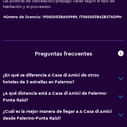
Las políticas de cancelación/prepago varían según el tipo de
Karaoke
habitación y el proveedor.
Número de licencia: 19082053B600989, IT082053B6ZBX7KOPM
General
Ventana
Habitaciones familiares
Vista al jardín
Preguntas frecuentes
Posibilidad de habitaciones conectadas
Casilleros
¿En qué se diferencia A Casa di Amici de otros
Piso de mosaico/mármol
hoteles de 3 estrellas en Palermo?
Vista a la ciudad
¿A qué distancia está A Casa di Amici de Palermo-
Cortina
Punta Raisi?
Espacio de almacenamiento
¿Cuál es la mejor manera de llegar a A Casa di Amici
desde Palermo-Punta Raisi?
Baño