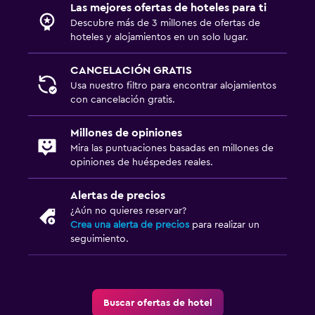
Las mejores ofertas de hoteles para ti
Jardín
Descubre más de 3 millones de ofertas de
hoteles y alojamientos en un solo lugar.
Habitación
CANCELACIÓN GRATIS
Lámpara de lectura
Usa nuestro filtro para encontrar alojamientos
con cancelación gratis.
Almohada de plumas
Enchufe cerca de la cama
Millones de opiniones
Armario o clóset
Mira las puntuaciones basadas en millones de
opiniones de huéspedes reales.
Estacionamiento y transporte
Alertas de precios
Estacionamiento
¿Aún no quieres reservar?
Crea una alerta de precios
para realizar un
Traslado al aeropuerto (con cargos)
seguimiento.
Servicio de traslado (cargo adicional)
Sistema de entretenimiento
Buscar ofertas de hotel