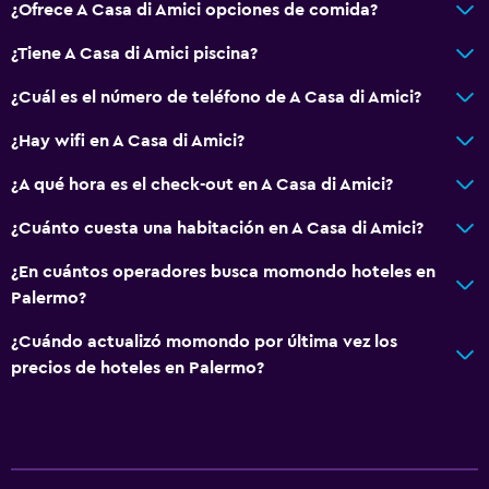
Baño compartido
¿Ofrece A Casa di Amici opciones de comida?
Ducha
¿Tiene A Casa di Amici piscina?
Bidé
¿Cuál es el número de teléfono de A Casa di Amici?
Secador de pelo
¿Hay wifi en A Casa di Amici?
Aseo
Papel higiénico
¿A qué hora es el check-out en A Casa di Amici?
Baño privado
¿Cuánto cuesta una habitación en A Casa di Amici?
¿En cuántos operadores busca momondo hoteles en
Comedor
Palermo?
Servicio de entrega de comida
¿Cuándo actualizó momondo por última vez los
Almuerzos para llevar
precios de hoteles en Palermo?
Cocina compartida
Menús para dietas especiales (bajo petición)
Bar/lounge
Desayuno en la habitación