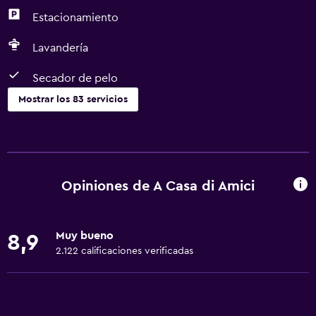
Estacionamiento
Lavandería
Secador de pelo
Mostrar los 83 servicios
Servicios básicos
Wifi gratis
Wifi disponible en todas las instalaciones
Opiniones de A Casa di Amici
Internet
Ropa de cama
Muy bueno
8,9
Toallas
2.122 calificaciones verificadas
Extinguidor
Artículos de aseo gratis
Calefacción