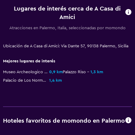
Lugares de interés cerca de A Casa di
La comida se puede entregar en el alojamiento
Amici
Servicios y facilidades
Atracciones en Palermo, Italia, seleccionadas por momondo
Tapones para los oídos
Renta de autos
Ubicación de A Casa di Amici: Via Dante 57, 90138 Palermo, Sicilia
Caja fuerte
Mejores lugares de interés
Servicio de habitaciones
Museo Archeologico Regionale Antonio Salinas
0,9 km
Palazzo Riso
1,3 km
Mostrador de información turística
Palacio de Los Normandos
1,4 km
Acceso con llave
Check-out exprés
Lavandería
Lavandería
Hoteles favoritos de momondo en Palermo
Servicio de planchado