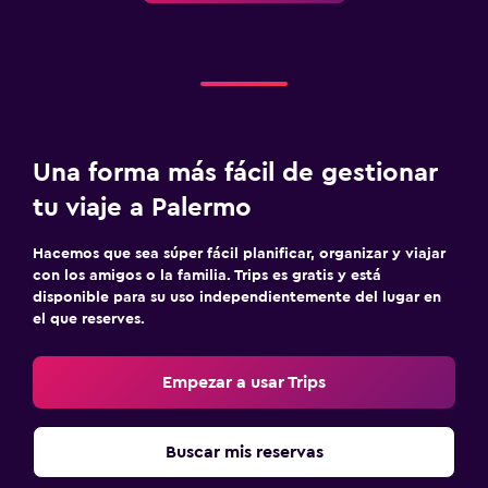
Biblioteca
Sala de estar/TV compartida
Libros
Accesibilidad y adecuación
Una forma más fácil de gestionar
Habitaciones para no fumadores disponibles
tu viaje a Palermo
Almohada sin plumas
Áreas designadas para fumadores
Hacemos que sea súper fácil planificar, organizar y viajar
con los amigos o la familia. Trips es gratis y está
disponible para su uso independientemente del lugar en
Ideal para familias
el que reserves.
Cuidado de niños o guardería
Cuna/cama nido disponibles
Empezar a usar Trips
Libros, DVD, música para niños
Buscar mis reservas
Zona de trabajo