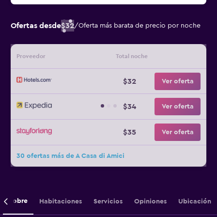
Ofertas desde
$32
/
Oferta más barata de precio por noche
Proveedor
Total noche
$32
Ver oferta
$34
Ver oferta
$35
Ver oferta
30 ofertas más de A Casa di Amici
Sobre
Habitaciones
Servicios
Opiniones
Ubicación