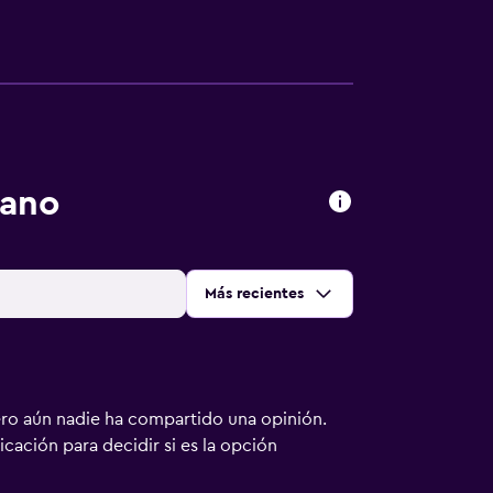
iano
Ordenar por
:
Más recientes
ero aún nadie ha compartido una opinión.
bicación para decidir si es la opción