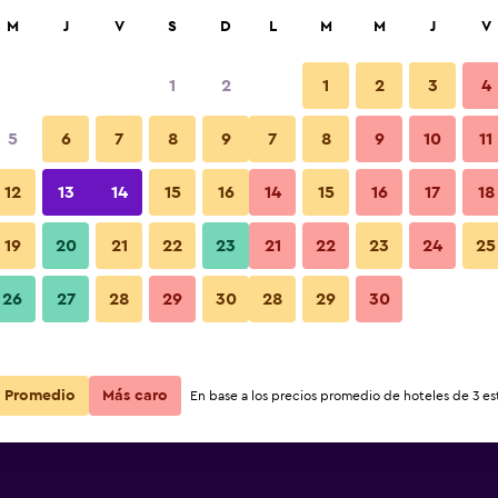
car
M
J
V
S
D
L
M
M
J
V
1
2
1
2
3
4
5
6
7
8
9
7
8
9
10
11
12
13
14
15
16
14
15
16
17
18
Ver precios
19
20
21
22
23
21
22
23
24
25
26
27
28
29
30
28
29
30
Ver precios
Ver precios
Promedio
Más caro
En base a los precios promedio de hoteles de 3 est