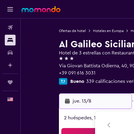
Vuelos
Ofertas de hotel
Hoteles en Europa
Ho
Alojamientos
Al Galileo Sicili
Autos
Hotel de 3 estrellas con Restauran
3 estrellas
Planifica con IA
Via Giovan Battista Odierna, 40, 90
+39 091 616 3031
Bueno
339 calificaciones ver
7,1
Trips
Español
jue. 13/8
-
2 huéspedes, 1 habitación