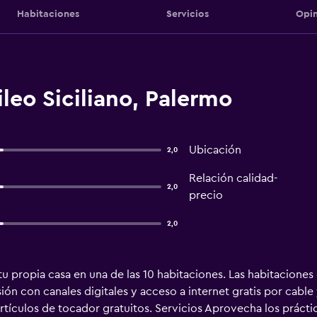
Habitaciones
Servicios
Opin
ileo Siciliano, Palermo
Ubicación
2,0
Relación calidad-
2,0
precio
2,0
tu propia casa en una de las 10 habitaciones. Las habitacion
sión con canales digitales y acceso a internet gratis por cabl
artículos de tocador gratuitos. Servicios Aprovecha los práct