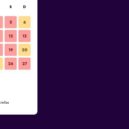
S
D
5
6
12
13
19
20
26
27
rellas