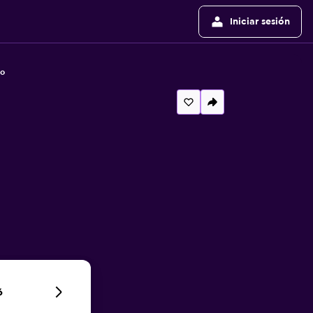
Iniciar sesión
no
6