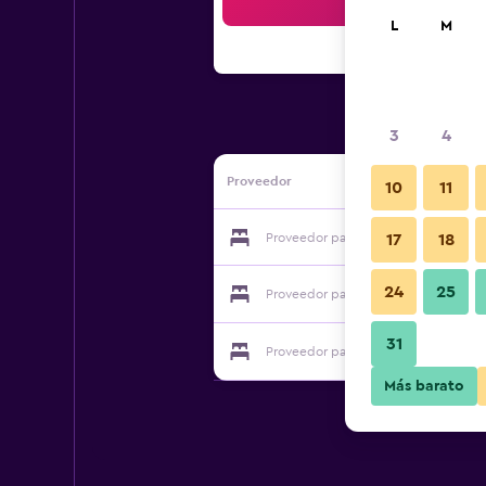
Bus
L
M
3
4
Proveedor
10
11
Proveedor para Al Galileo Siciliano
17
18
24
25
Proveedor para Al Galileo Siciliano
31
Proveedor para Al Galileo Siciliano
Más barato