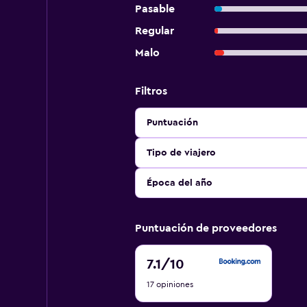
Pasable
Regular
Malo
Filtros
Puntuación
Tipo de viajero
Época del año
Puntuación de proveedores
7.1
7.1
/10
de
17 opiniones
10