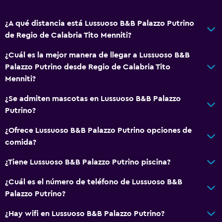
Espacio de almacenamiento
¿A qué distancia está Lussuoso B&B Palazzo Putrino
Vista a una calle tranquila
de Regio de Calabria Tito Menniti?
Vista al mar
¿Cuál es la mejor manera de llegar a Lussuoso B&B
Zona de estar
Palazzo Putrino desde Regio de Calabria Tito
Pantuflas
Menniti?
Sofá
¿Se admiten mascotas en Lussuoso B&B Palazzo
Insonorización
Putrino?
Piso de mosaico/mármol
¿Ofrece Lussuoso B&B Palazzo Putrino opciones de
Vista a la ciudad
comida?
¿Tiene Lussuoso B&B Palazzo Putrino piscina?
Servicios básicos
¿Cuál es el número de teléfono de Lussuoso B&B
Wifi disponible en todas las instalaciones
Palazzo Putrino?
Internet
¿Hay wifi en Lussuoso B&B Palazzo Putrino?
Artículos de aseo gratis