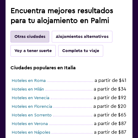
Encuentra mejores resultados
Salud y seguridad
para tu alojamiento en Palmi
Limpieza diaria
Cámaras CCTV en el exterior
Otras ciudades
Alojamientos alternativos
Botiquín de primeros auxilios
Voy a tener suerte
Completa tu viaje
Gimnasio
Ciudades populares en Italia
Aerobics
a partir de $41
Tenis
Hoteles en Roma
a partir de $34
Hoteles en Milán
Squash
a partir de $92
Hoteles en Venecia
a partir de $20
Hoteles en Florencia
Zona de trabajo
a partir de $65
Hoteles en Sorrento
Fax/fotocopiadora
a partir de $87
Hoteles en Verona
Escritorio
a partir de $87
Hoteles en Nápoles