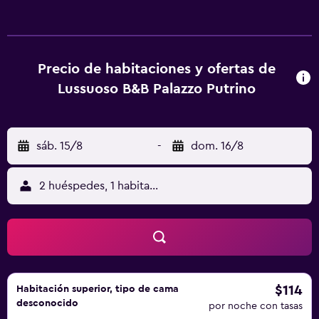
minibar, además de cafetera y hervidor. Hay opciones
buffet o italianas de desayuno disponibles en el bed and
breakfast. Lussuoso B&B cuenta con un restaurante que
sirve cocina china y cocina italiana. Se puede descubrir la
Precio de habitaciones y ofertas de
zona practicando senderismo, pesca y ciclismo en los
Lussuoso B&B Palazzo Putrino
alrededores. Lungomare Reggio Calabria está a 44 km del
alojamiento, y Estadio Oreste Granillo está a 48 km. El
aeropuerto (Aeropuerto Tito Minniti de Reggio di
sáb. 15/8
-
dom. 16/8
Calabria) está a 49 km, y el alojamiento ofrece servicio de
traslado de pago para ir o volver del aeropuerto.
2 huéspedes, 1 habitación
$114
Habitación superior, tipo de cama
desconocido
por noche con tasas