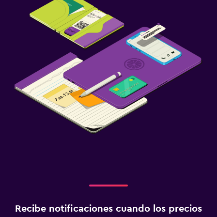
Botella de agua
Piscina y spa
Piscina climatizada
Bañera de hidromasaje
Toallas para piscina
Piscina con vista
Piscina privada
Piscina en la terraza
Sistema de entretenimiento
TV de pantalla plana
TV por cable o vía satélite
Canales de pago
Recibe notificaciones cuando los precios
Servicio de streaming