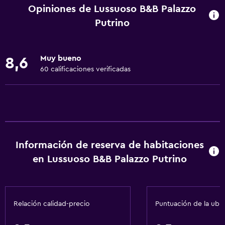
Juegos de mesa/rompecabezas
Opiniones de Lussuoso B&B Palazzo
Golf
Putrino
Canotaje
Ciclismo
Muy bueno
8,6
Dardos
60 calificaciones verificadas
Submarinismo
Buceo
Buceo
Bingo
Información de reserva de habitaciones
Clases de cocina
en Lussuoso B&B Palazzo Putrino
Salón de belleza
Paseos a caballo
Minigolf
Relación calidad-precio
Puntuación de la ubi
Bolera