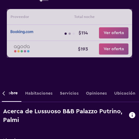
Proveedor
Total noche
$114
Ver oferta
$193
Ver oferta
Sobre
Habitaciones
Servicios
Opiniones
Ubicación
Acerca de Lussuoso B&B Palazzo Putrino,
Palmi