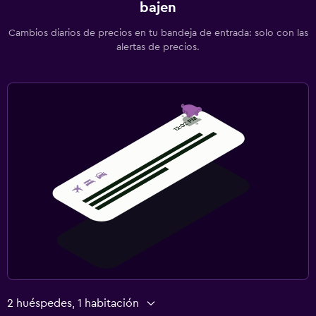
bajen
Sala de estar/TV compartida
Cambios diarios de precios en tu bandeja de entrada: solo con las
TV
alertas de precios.
Lavandería
Lavandería
Servicio de planchado
Servicios de lavandería/tintorería
Plancha y tabla de planchar
Tendedero
Lavadora
Aire libre
Comedor al aire libre
Muebles de exterior
2 huéspedes, 1 habitación