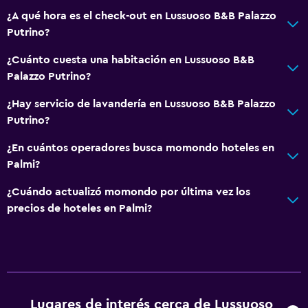
Calefacción
¿A qué hora es el check-out en Lussuoso B&B Palazzo
Putrino?
Aire acondicionado
Wifi gratis
¿Cuánto cuesta una habitación en Lussuoso B&B
Palazzo Putrino?
Ropa de cama
Toallas
¿Hay servicio de lavandería en Lussuoso B&B Palazzo
Putrino?
Champú
Adaptador
¿En cuántos operadores busca momondo hoteles en
Palmi?
Gel de ducha
Toallas/ropa de cama (cargo adicional)
¿Cuándo actualizó momondo por última vez los
precios de hoteles en Palmi?
Papeleras
Acondicionador
Cocina
Copas
Lugares de interés cerca de Lussuoso