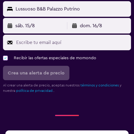
Terraza/patio
Lussuoso B&B Palazzo Putrino
Parrilla
Terraza
sáb. 15/8
dom. 16/8
Estacionamiento y transporte
Traslado al aeropuerto (con cargos)
Estacionamiento gratuito
Recibir las ofertas especiales de momondo
Servicio de traslado (cargo adicional)
Crea una alerta de precio
Estacionamiento en la calle
Al crear una alerta de precio, aceptas nuestros
términos y condiciones
y
nuestra
política de privacidad.
.
Habitación
Enchufe cerca de la cama
Sofá cama
Perchero
Armario o clóset