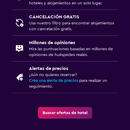
hoteles y alojamientos en un solo lugar.
Albornoz
Baño privado
CANCELACIÓN GRATIS
Usa nuestro filtro para encontrar alojamientos
Ducha
con cancelación gratis.
Gorro de baño
Millones de opiniones
Tina de baño
Mira las puntuaciones basadas en millones de
Bidé
opiniones de huéspedes reales.
Bañera de hidromasaje
Alertas de precios
Aseo
¿Aún no quieres reservar?
Papel higiénico
Crea una alerta de precios
para realizar un
seguimiento.
Comedor
Servicio de entrega de comida
Buscar ofertas de hotel
Almuerzos para llevar
Menús para dietas especiales (bajo petición)