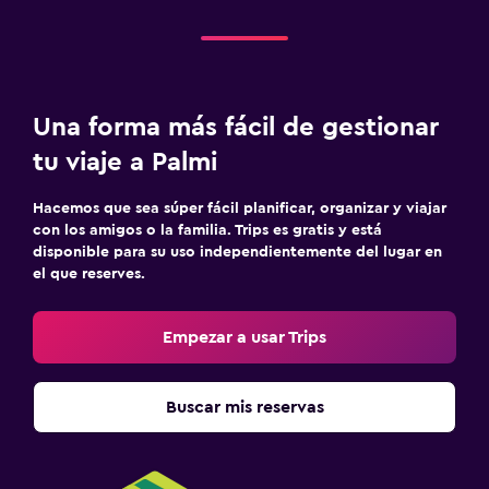
Restaurante
La comida se puede entregar en el alojamiento
Minibar
Bar de tapas
Una forma más fácil de gestionar
Desayuno en la habitación
tu viaje a Palmi
Mesa de comedor
Hacemos que sea súper fácil planificar, organizar y viajar
con los amigos o la familia. Trips es gratis y está
Servicios y facilidades
disponible para su uso independientemente del lugar en
el que reserves.
Minimercado en las instalaciones
Acceso con llave
Empezar a usar Trips
Check-out exprés
Check-in/check-out privado
Buscar mis reservas
Recepción 24 horas
Caja fuerte