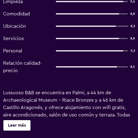
Limpieza
9,4
Comodidad
8,8
Ubicación
8,3
Servicios
8,8
Personal
9,3
Relación calidad-
8,5
precio
Lussuoso B&B se encuentra en Palmi, a 44 km de
Archaeological Museum - Riace Bronzes y a 46 km de
Castillo Aragonés, y ofrece alojamiento con wifi gratis,
aire acondicionado, salón de uso común y terraza. Todas
las unidades tienen zona de estar, TV de pantalla plana con
Leer más
canales vía satélite y baño privado con artículos de aseo
gratuitos, bidet y ducha. También se ofrece nevera y