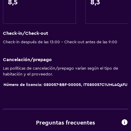
8,5
8,3
Ping pong
Parque acuático
Mesa de billar
Instalaciones para deportes acuáticos
Check-in/Check-out
Windsurf
Check-in después de las 13:00 - Check-out antes de las 9:00
Senderismo
Cancelación/prepago
General
Las políticas de cancelación/prepago varían según el tipo de
Habitaciones familiares
habitación y el proveedor.
Piso de parquet o madera noble
Número de licencia: 080057-BBF-00005, IT080057C1UML4QAFU
Vista al patio interior
Vista a punto de interés
Casilleros
Vista a la montaña
Preguntas frecuentes
Vista a la piscina