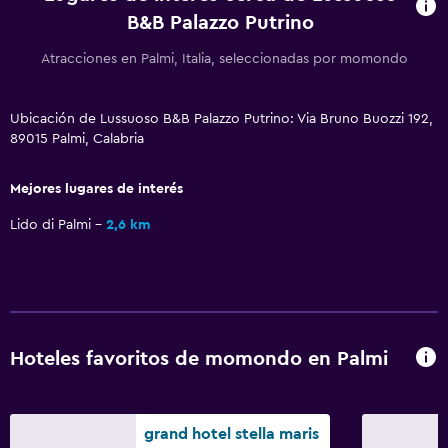
Tetera eléctrica
B&B Palazzo Putrino
Utensilios de cocina
Atracciones en Palmi, Italia, seleccionadas por momondo
Cocina
Cocineta
Ubicación de Lussuoso B&B Palazzo Putrino: Via Bruno Buozzi 192,
89015 Palmi, Calabria
Cocina compartida
Microondas
Mejores lugares de interés
Cocina
Lido di Palmi
2,6 km
Tetera/cafetera
Tostadora
Nevera
Cafetera
Hoteles favoritos de momondo en Palmi
Comedor
Accesibilidad y adecuación
grand hotel stella maris